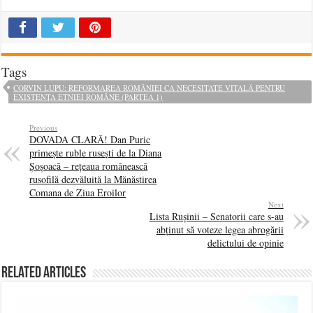
Tags
CORVIN LUPU: REFORMAREA ROMÂNIEI CA NECESITATE VITALĂ PENTRU
EXISTENȚA ETNIEI ROMÂNE (PARTEA 1)
Previous
DOVADA CLARĂ! Dan Puric
primește ruble rusești de la Diana
Șoșoacă – rețeaua românească
rusofilă dezvăluită la Mănăstirea
Comana de Ziua Eroilor
Next
Lista Rușinii – Senatorii care s-au
abținut să voteze legea abrogării
delictului de opinie
Related Articles