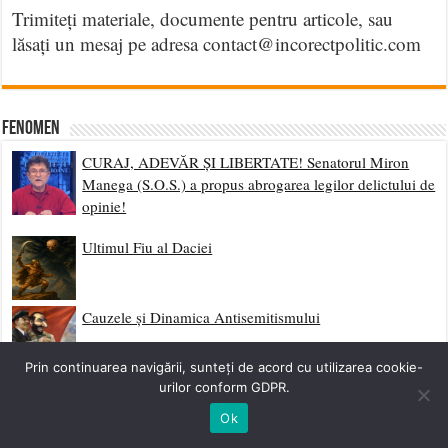
Trimiteți materiale, documente pentru articole, sau
lăsați un mesaj pe adresa contact@incorectpolitic.com
Fenomen
CURAJ, ADEVĂR ȘI LIBERTATE! Senatorul Miron
Manega (S.O.S.) a propus abrogarea legilor delictului de
opinie!
Ultimul Fiu al Daciei
Cauzele și Dinamica Antisemitismului
Prin continuarea navigării, sunteți de acord cu utilizarea cookie-
Năvălirea Jidanilor – de Vasile Alecsandri (Piesă
urilor conform GDPR.
interzisă)
Ok