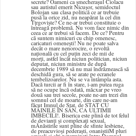
secrete? Oameni ca șmecherașul Ciolacu
sau autistul emerit Nicușor, semidoctul
Bolojan sau clasa politică ce ar trebuie
pusă la orice zid, nu neapărat la cel din
Tțrgoviște? Ce ne-ar trebui constituie o
întreagă problemă. Nu vom face nimic din
ceea ce ar trebui să facem. De ce? Pentru
că suntem nimicuri cu chip omenesc,
caricaturi omenești! Nu ne poate salva
decât o mare nenorocire, o revoltă
națională cu cel puțin zeci de mii de
morți, astfel încât niciun politician, niciun
deputat, niciun ministru de după
decembrie 1989 să nu mai îndrăznească să
deschidă gura, să se arate pe ecranele
tembelizoarelor. Nu se va întâmpla asta.
Dacă turcii ar fi în stare, i-am putea ruga
să ne ocupe încă odată, măcxar pe vreo
două sau trei secole, poate ne-am trezi din
somnul cel de moarte, din care ne-am
făcut Imnul de Stat, de STAT CU
MÂINILE ÎN SÂN, CA ULTIMII
IMBECILI!. Biserica este plină de tot felul
de devianți și complexați sexual,
mÂnăstirile sunt pline de sfinte lesbiene,
de preacuvioși pederaști, onaniștiiM pluri
sexuali și alți neterminați întru Domnul,