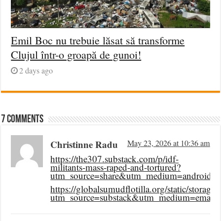
Emil Boc nu trebuie lăsat să transforme
Clujul într-o groapă de gunoi!
2 days ago
7 comments
Christinne Radu
May 23, 2026 at 10:36 am
https://the307.substack.com/p/idf-
militants-mass-raped-and-tortured?
utm_source=share&utm_medium=android&r=
https://globalsumudflotilla.org/static/s
utm_source=substack&utm_medium=email