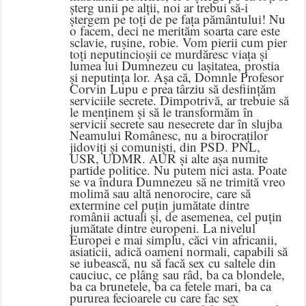
șterg unii pe alții, noi ar trebui să-i
ștergem pe toți de pe fața pământului! Nu
o facem, deci ne merităm soarta care este
sclavie, rușine, robie. Vom pierii cum pier
toți neputincioșii ce murdăresc viața și
lumea lui Dumnezeu cu lașitatea, prostia
și neputința lor. Așa că, Domnle Profesor
Corvin Lupu e prea târziu să desființăm
serviciile secrete. Dimpotrivă, ar trebuie să
le menținem și să le transformăm în
servicii secrete sau nesecrete dar în slujba
Neamului Românesc, nu a birocraților
jidoviți și comuniști, din PSD. PNL,
USR, UDMR. AUR și alte așa numite
partide politice. Nu putem nici asta. Poate
se va îndura Dumnezeu să ne trimită vreo
molimă sau altă nenorocire, care să
extermine cel puțin jumătate dintre
românii actuali și, de asemenea, cel puțin
jumătate dintre europeni. La nivelul
Europei e mai simplu, căci vin africanii,
asiaticii, adică oameni normali, capabili să
se iubească, nu să facă sex cu saltele din
cauciuc, ce plâng sau râd, ba ca blondele,
ba ca brunetele, ba ca fetele mari, ba ca
pururea fecioarele cu care fac sex