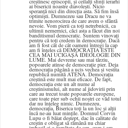
creștinesc episcopii, și ceilalți sfinți ierarhi
ai bisericii noastre diavolești. Nicio
speranță nici din direcția asta. Să fim însă
optimiști. Dumnezeu sau Dracu ne va
trimite nenorocirea de care avem o sfântă
nevoie. Vom pierii ca toți netrebnicii, ca
ultimii nemernici, căci asta a făcut din noi
banditismul democratic. Suntem vinovați
pentru că toți credem în democrație. Dacă
am fi fost cât de cât oameni întregi la cap
am fi înțeles că DEMOCRAȚIA ESTE
CEA MAI UCIGAȘĂ IDEOLOGIE DIN
LUME. Mai devreme sau mai târziu,
popoarele atinse de democrație pier. Deja
democrația păgână a ucis vechea și vestita
republică numită ATENA. Democrația
creștină este mult mai eficace. De fapt,
democrația este un alt nume al
creștinismului, alt nume al jidovirii prin
care au trecut toate popoarele europene,
care toate pier sub ochii noștri ce văd totul
dar nu înțeleg nimic. Dumnezeu,
democrația, Biserica toți la un loc și alții
încă ne-au luat mințile. Domnul Corvin
Lupu o fi băiat deștept, dac în calitate de
creștin e obligat să rămână nu chiar
imbecil ci o jumătate de om, cum i-am