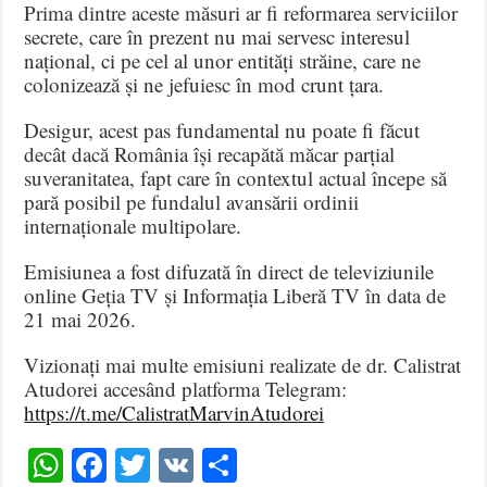
Prima dintre aceste măsuri ar fi reformarea serviciilor
secrete, care în prezent nu mai servesc interesul
național, ci pe cel al unor entități străine, care ne
colonizează și ne jefuiesc în mod crunt țara.
Desigur, acest pas fundamental nu poate fi făcut
decât dacă România își recapătă măcar parțial
suveranitatea, fapt care în contextul actual începe să
pară posibil pe fundalul avansării ordinii
internaționale multipolare.
Emisiunea a fost difuzată în direct de televiziunile
online Geția TV și Informația Liberă TV în data de
21 mai 2026.
Vizionați mai multe emisiuni realizate de dr. Calistrat
Atudorei accesând platforma Telegram:
https://t.me/CalistratMarvinAtudorei
WhatsApp
Facebook
Twitter
VK
Share