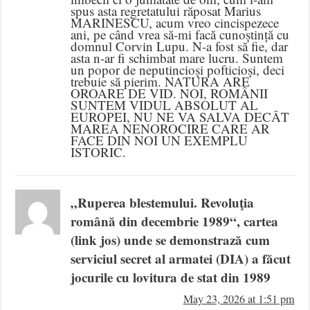
spus asta regretatului răposat Marius
MARINESCU, acum vreo cincispezece
ani, pe când vrea să-mi facă cunoștință cu
domnul Corvin Lupu. N-a fost să fie, dar
asta n-ar fi schimbat mare lucru. Suntem
un popor de neputincioși pofticioși, deci
trebuie să pierim. NATURA ARE
OROARE DE VID. NOI, ROMÂNII
SUNTEM VIDUL ABSOLUT AL
EUROPEI, NU NE VA SALVA DECÂT
MAREA NENOROCIRE CARE AR
FACE DIN NOI UN EXEMPLU
ISTORIC.
„Ruperea blestemului. Revoluţia
română din decembrie 1989“, cartea
(link jos) unde se demonstrază cum
serviciul secret al armatei (DIA) a făcut
jocurile cu lovitura de stat din 1989
May 23, 2026 at 1:51 pm