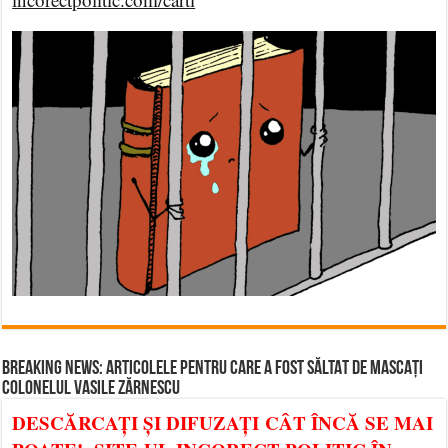
BREAKING NEWS: ARTICOLELE PENTRU CARE A FOST SĂLTAT DE MASCAȚI
COLONELUL VASILE ZĂRNESCU
DESCĂRCAȚI ȘI DIFUZAȚI CÂT ÎNCĂ SE MAI