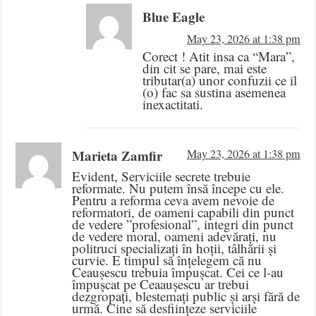
Blue Eagle
May 23, 2026 at 1:38 pm
Corect ! Atit insa ca “Mara”,
din cit se pare, mai este
tributar(a) unor confuzii ce il
(o) fac sa sustina asemenea
inexactitati.
Marieta Zamfir
May 23, 2026 at 1:38 pm
Evident, Serviciile secrete trebuie
reformate. Nu putem însă începe cu ele.
Pentru a reforma ceva avem nevoie de
reformatori, de oameni capabili din punct
de vedere ”profesional”, integri din punct
de vedere moral, oameni adevărați, nu
politruci specializați în hoții, tâlhării și
curvie. E timpul să înțelegem că nu
Ceaușescu trebuia împușcat. Cei ce l-au
împușcat pe Ceaaușescu ar trebui
dezgropați, blestemați public și arși fără de
urmă. Cine să desființeze serviciile