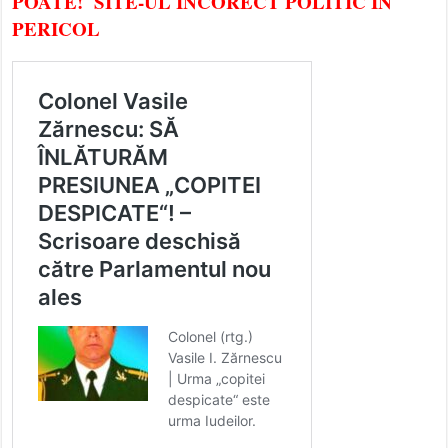
POATE! SITE-UL INCORECT POLITIC ÎN
PERICOL