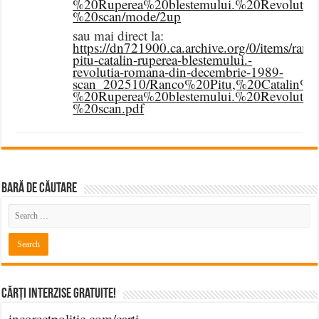
%20Ruperea%20blestemului.%20Revolut
%20scan/mode/2up
sau mai direct la:
https://dn721900.ca.archive.org/0/items/ranc
pitu-catalin-ruperea-blestemului.-
revolutia-romana-din-decembrie-1989-
scan_202510/Ranco%20Pitu,%20Catalin%2
%20Ruperea%20blestemului.%20Revolut
%20scan.pdf
BARĂ DE CĂUTARE
Cărți Interzise Gratuite!
incorectpolitic.com/carti