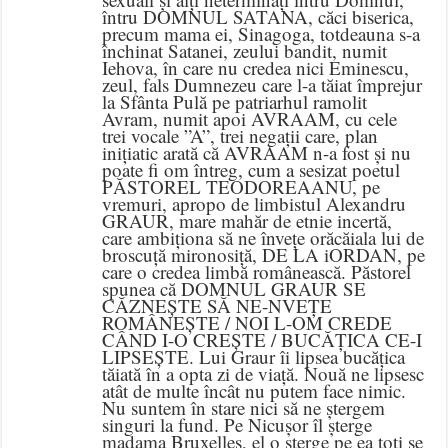
întru DOMNUL SATANA, căci biserica,
precum mama ei, Sinagoga, totdeauna s-a
închinat Satanei, zeului bandit, numit
Iehova, în care nu credea nici Eminescu,
zeul, fals Dumnezeu care l-a tăiat împrejur
la Sfânta Pulă pe patriarhul ramolit
Avram, numit apoi AVRAAM, cu cele
trei vocale ”A”, trei negații care, plan
inițiatic arată că AVRAAM n-a fost și nu
poate fi om întreg, cum a sesizat poetul
PĂSTOREL TEODOREAANU, pe
vremuri, apropo de limbistul Alexandru
GRAUR, mare mahăr de etnie incertă,
care ambiționa să ne învețe orăcăiala lui de
broscuță mironosiță, DE LA iORDAN, pe
care o credea limbă românească. Păstorel
spunea că DOMNUL GRAUR SE
CĂZNEȘTE SĂ NE-NVEȚE
ROMÂNEȘTE / NOI L-OM CREDE
CÂND I-O CREȘTE / BUCĂȚICA CE-I
LIPSEȘTE. Lui Graur îi lipsea bucățica
tăiată în a opta zi de viață. Nouă ne lipsesc
atât de multe încât nu putem face nimic.
Nu suntem în stare nici să ne ștergem
singuri la fund. Pe Nicușor îl șterge
madama Bruxelles, el o șterge pe ea toți se