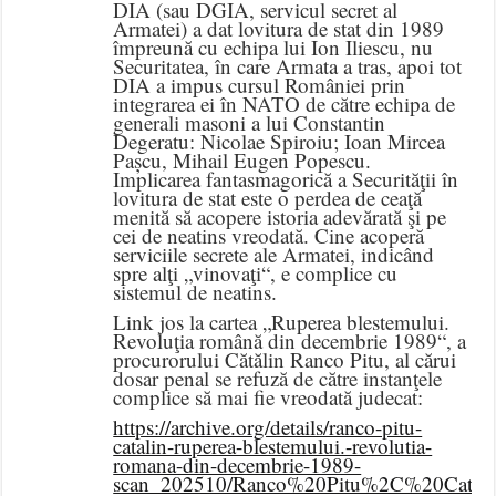
DIA (sau DGIA, servicul secret al
Armatei) a dat lovitura de stat din 1989
împreună cu echipa lui Ion Iliescu, nu
Securitatea, în care Armata a tras, apoi tot
DIA a impus cursul României prin
integrarea ei în NATO de către echipa de
generali masoni a lui Constantin
Degeratu: Nicolae Spiroiu; Ioan Mircea
Pașcu, Mihail Eugen Popescu.
Implicarea fantasmagorică a Securităţii în
lovitura de stat este o perdea de ceaţă
menită să acopere istoria adevărată şi pe
cei de neatins vreodată. Cine acoperă
serviciile secrete ale Armatei, indicând
spre alţi „vinovaţi“, e complice cu
sistemul de neatins.
Link jos la cartea „Ruperea blestemului.
Revoluţia română din decembrie 1989“, a
procurorului Cătălin Ranco Pitu, al cărui
dosar penal se refuză de către instanţele
complice să mai fie vreodată judecat:
https://archive.org/details/ranco-pitu-
catalin-ruperea-blestemului.-revolutia-
romana-din-decembrie-1989-
scan_202510/Ranco%20Pitu%2C%20Catal