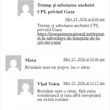
Trump și sabotarea anchetei
CPI, privind Gaza
May 24, 2026 at 6:04 am
Trump și sabotarea anchetei CPI,
privind Gaza
https://reseauinternational.net/trump-
et-le-sabordage-de-lenquete-de-la-
cpi-sur-gaza/
Mara
May 23, 2026 at 10:46 am
Românii sunt un popor, nu o etnie.
Vlad Voicu
May 23, 2026 at 11:17 am
Românii sunt o etnie, fără etnia
românească și rasa albă europeană
nu există români.