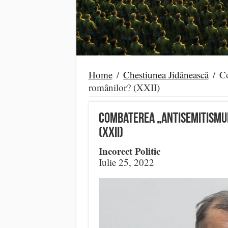
Home
/
Chestiunea Jidănească
/
Co
românilor? (XXII)
Combaterea „antisemitismul
(XXII)
Incorect Politic
Iulie 25, 2022