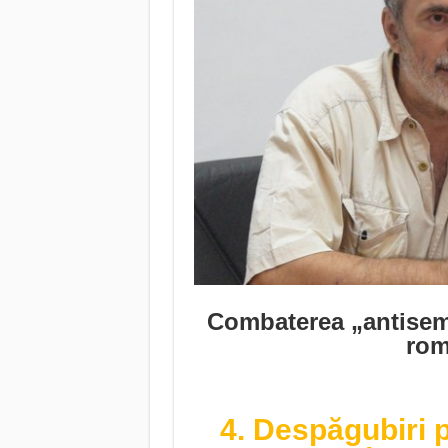
Combaterea „antisemi
rom
4. Despăgubiri p