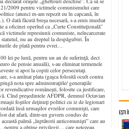
au declarat oraşele „ghettouri deschise”. Ca să se
a 221/2009 pentru victimele comunismului care
olitice (atunci m-am repezit eu în capcană, în
. O dată făcută breşa necesară, s-a emis imediat
a oficinei operînd ca „Curte Constituţională”
 că victimele represiunii comuniste, neîncarcerate
e statutul, nu au dreptul la despăgubiri. În
eiurile de plată pentru evrei…
00 lei pe lună, pentru un an de suferinţă, deci
uro de pensie anuală), s-au eliminat termenele
neveste si apoi la copiii celor persecutaţi.
are, s-a amînat plata (gaşca folosită ocult contra
pingă nota spre administraţiile/ generaţiile
or revendicative româneşti, folosite ca justificare,
tivă. Cînd preşedintele AFDPR, demnul Octavian
rmaşii foştilor deţinuţi politici cu iz de legionari
cordată însă urmaşilor evreilor comunişti, care
Ești 
fost dat afară, dintr-un guvern condus de
această palmă „luptătorii anticomunişti” care au
 pentru a obţine privilegii… care netezeau