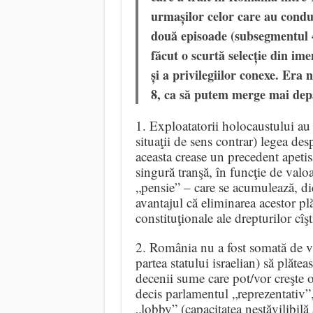
urmașilor celor care au condu
două episoade (subsegmentul 4
făcut o scurtă selecție din ime
și a privilegiilor conexe. Era 
8, ca să putem merge mai dep
1. Exploatatorii holocaustului au 
situaţii de sens contrar) legea des
aceasta crease un precedent apetis
singură tranşă, în funcţie de valo
„pensie” – care se acumulează, d
avantajul că eliminarea acestor plă
constituţionale ale drepturilor cîş
2. România nu a fost somată de vr
partea statului israelian) să plăt
decenii sume care pot/vor creşte o
decis parlamentul „reprezentativ”
„lobby” (capacitatea nestăvilibilă