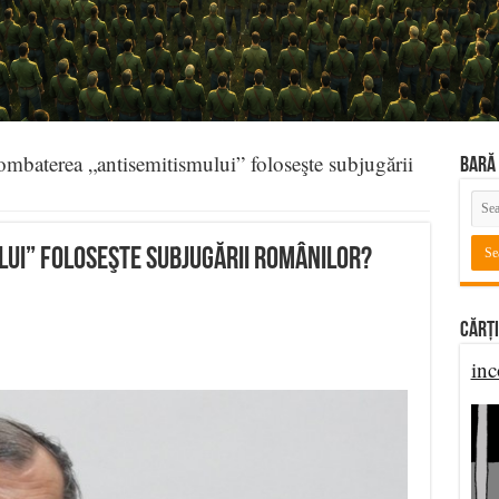
mbaterea „antisemitismului” foloseşte subjugării
BARĂ 
ui” foloseşte subjugării românilor?
Cărți
inc