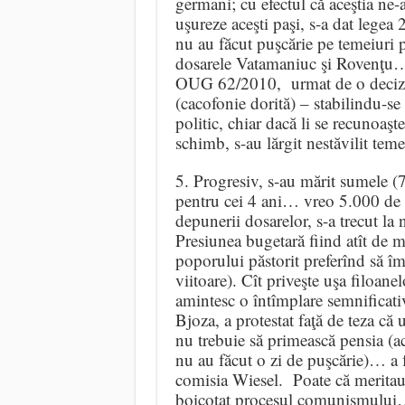
germani; cu efectul că aceştia ne-
uşureze aceşti paşi, s-a dat lege
nu au făcut puşcărie pe temeiuri p
dosarele Vatamaniuc şi Rovenţu…)
OUG 62/2010, urmat de o decizie 
(cacofonie dorită) – stabilindu-se
politic, chiar dacă li se recunoaşt
schimb, s-au lărgit nestăvilit tem
5. Progresiv, s-au mărit sumele (7
pentru cei 4 ani… vreo 5.000 de e
depunerii dosarelor, s-a trecut la 
Presiunea bugetară fiind atît de m
poporului păstorit preferînd să îm
viitoare). Cît priveşte uşa filoanel
amintesc o întîmplare semnifica
Bjoza, a protestat faţă de teza că u
nu trebuie să primească pensia (a
nu au făcut o zi de puşcărie)… a 
comisia Wiesel. Poate că meritau 
boicotat procesul comunismului…