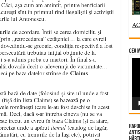
. Căci, aşa cum am amintit, printre benficiarii
reşti sînt în primnul rînd ilegaliştii şi activiştii
urile lui Antonescu.
AC
rile de acordare. Întîi se cerea domiciliu şi
(prin „retrocedarea” cetăţeniei… la care evreii
) dovedindu-se greoaie, condiţia respectivă a fost
CEA M
ersecutării trebuiau iniţial obţinute de la
oi s-a admis proba cu martori. În final s-a
Vi
 altă dovadă decît o adeverinţă de victimitate…
Pla
Claims
deci pe baza datelor strînse de
tă bază de date (folosind şi site-ul unde a fost
(fişă din lista Claims) se bazează pe o
ivele româneşti (care le-au fost deschise în acest
imă. Deci, dacă s-ar întreba cineva (nu se va
ste trecut un evreu în baza Claims (şi ca atare,
r preciza unde a apărut
itemul
(catalog de lagăr,
Rapor
Antis
mutări, cu trenurile de la Iaşi etc), potrivit
Hărțu