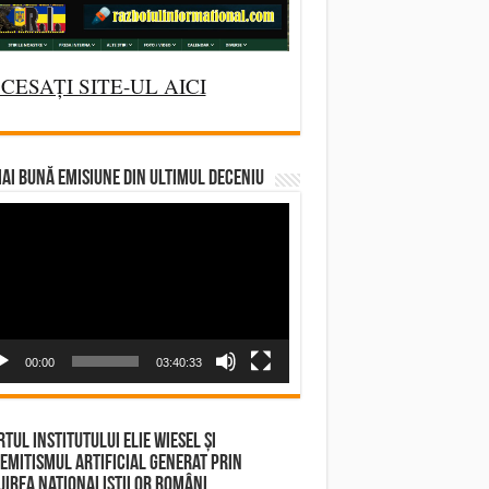
CESAȚI SITE-UL AICI
AI BUNĂ EMISIUNE DIN ULTIMUL DECENIU
deo
yer
00:00
03:40:33
tul Institutului Elie Wiesel și
emitismul Artificial Generat prin
irea Naționaliștilor Români