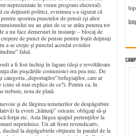
ent neprezentate în vreun program electoral).
hip
l cu deţinutii politici, evreimea s-a sigurat că
 pentru sporirea punctelor de pensii (şi altor
htt
munismului nu au ştiut de ce se arăta puterea tot
de a nu face demersuri în instanţe – blocaj de
creştere de punct de pensie pentru foştii deţinuţi
u a se creşte şi punctul acordat evreilor
itudine” falsă.
CAMP
i a fi fost închişi în lagare (deşi e revoltătoare
enţia din puşcăriile comuniste) era pea mic. De
i categoria „deportaţilor”/refugiaţilor, care ar
le (cine să mai explice de ce?). Pentru ca, în
e trebuie, nota de plată.
t nevoie şi de lărgirea temeiurilor de despăgubire
ativă) la evreii „hăituiţi” oricum: obligaţi să-şi
 forţat etc. Asta lărgea spaţiul pretenţiilor la
remuri neprielnice. Un alt front revendicativ,
ă, ducînd la depăgubirile obţinute în paralel de la