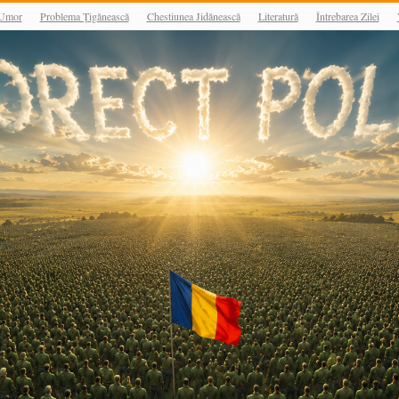
Umor
Problema Țigănească
Chestiunea Jidănească
Literatură
Întrebarea Zilei