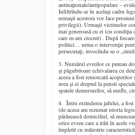
antinaţionale/antipopulare – evid
Infiltrîndu-se în acelaşi cadru lega
urmaşii acestora vor face presiuni
privilegii). Urmaşii victimelor co
mai generoasă cu ei (cu condiţia 
care m-am ciocnit) . După fiecare 
politici… urma o intervenţie pentr
persecutaţi, invocîndu-se o „simil
3. Numărul evreilor ce puteau doved
şi păgubitoare echivalarea cu det
aceea a fost remorcată acoperitor ş
avea şi ei dreptul la pensii specia
spatele demersurilor, să umfle, cin
4. Întru extinderea jafului, a fos
(de aceea am rezumat istoria legisl
părăsească domiciliul, să muncească
orice evreu care a trăit în acele v
împletit cu măiestrie caracteristic