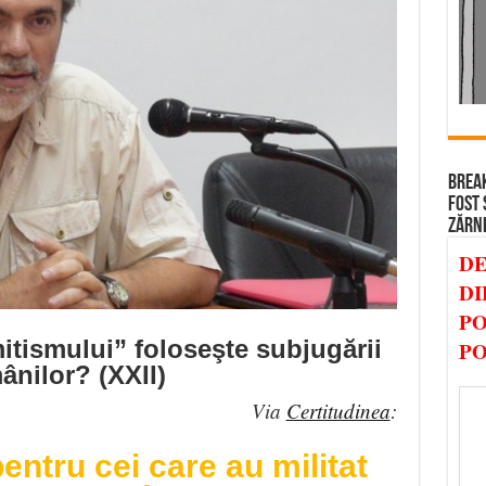
BREAK
FOST 
ZĂRN
DE
DI
PO
tismului” foloseşte subjugării
PO
ânilor? (XXII)
Via
Certitudinea
:
entru cei care au militat