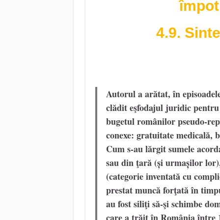
împot
4.9. Sint
Autorul a arătat, în episoadel
clădit eşfodajul juridic pentru
bugetul românilor pseudo-repr
conexe: gratuitate medicală, ba
Cum s-au lărgit sumele acordat
sau din ţară (și urmașilor lor)
(categorie inventată cu compli
prestat muncă forţată în timpu
au fost siliţi să-şi schimbe dom
care a trăit în România între 