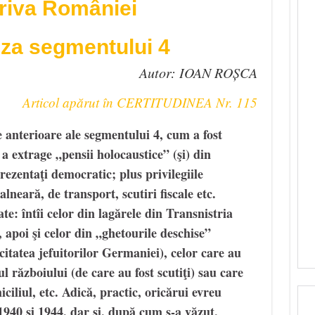
riva României
eza segmentului 4
Autor: IOAN ROȘCA
Articol apărut în CERTITUDINEA Nr. 115
e anterioare ale segmentului 4, cum a fost
 a extrage „pensii holocaustice” (şi) din
ezentaţi democratic; plus privilegiile
lneară, de transport, scutiri fiscale etc.
e: întîi celor din lagărele din Transnistria
, apoi şi celor din „ghetourile deschise”
citatea jefuitorilor Germaniei), celor care au
l războiului (de care au fost scutiţi) sau care
iciliul, etc. Adică, practic, oricărui evreu
1940 şi 1944, dar și, după cum s-a văzut,