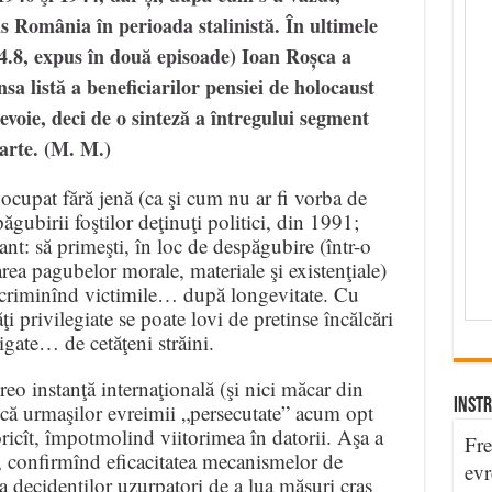
s România în perioada stalinistă. În ultimele
.8, expus în două episoade) Ioan Roșca a
nsa listă a beneficiarilor pensiei de holocaust
nevoie, deci de o sinteză a întregului segment
arte. (M. M.)
ocupat fără jenă (ca şi cum nu ar fi vorba de
păgubirii foştilor deţinuţi politici, din 1991;
ant: să primeşti, în loc de despăgubire (într-o
area pagubelor morale, materiale şi existenţiale)
icriminînd victimile… după longevitate. Cu
ţi privilegiate se poate lovi de pretinse încălcări
tigate… de cetăţeni străini.
eo instanţă internaţională (şi nici măcar din
INSTR
ească urmaşilor evreimii „persecutate” acum opt
ricît, împotmolind viitorimea în datorii. Aşa a
Fre
, confirmînd eficacitatea mecanismelor de
evr
 a decidenţilor uzurpatori de a lua măsuri cras