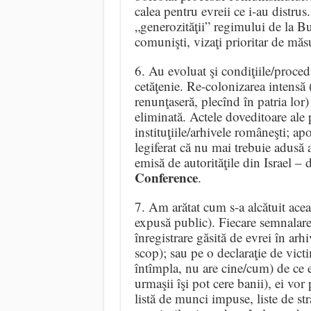
calea pentru evreii ce i-au distrus
„generozităţii” regimului de la Bucu
comunişti, vizaţi prioritar de măs
6. Au evoluat şi condiţiile/procedu
cetăţenie. Re-colonizarea intensă 
renunţaseră, plecînd în patria lor
eliminată. Actele doveditoare ale p
instituţiile/arhivele româneşti; ap
legiferat că nu mai trebuie adusă
emisă de autorităţile din Israel – 
Conference
.
7. Am arătat cum s-a alcătuit aceas
expusă public). Fiecare semnalare 
înregistrare găsită de evrei în arh
scop); sau pe o declaraţie de vict
întîmpla, nu are cine/cum) de ce e
urmaşii îşi pot cere banii), ei vo
listă de munci impuse, liste de stră