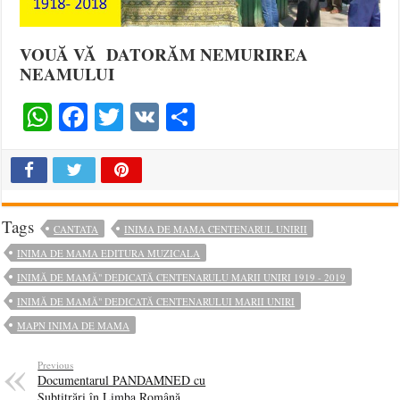
VOUĂ VĂ DATORĂM NEMURIREA
NEAMULUI
WhatsApp
Facebook
Twitter
VK
Share
Tags
CANTATA
INIMA DE MAMA CENTENARUL UNIRII
INIMA DE MAMA EDITURA MUZICALA
INIMĂ DE MAMĂ" DEDICATĂ CENTENARULU MARII UNIRI 1919 - 2019
INIMĂ DE MAMĂ" DEDICATĂ CENTENARULUI MARII UNIRI
MAPN INIMA DE MAMA
Previous
Documentarul PANDAMNED cu
Subtitrări în Limba Română