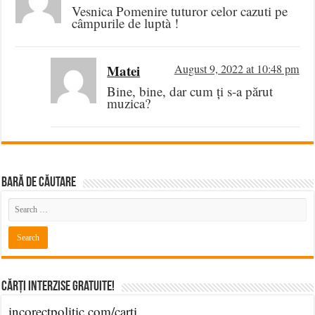
Vesnica Pomenire tuturor celor cazuti pe
câmpurile de luptà !
Matei
August 9, 2022 at 10:48 pm
Bine, bine, dar cum ți s-a părut
muzica?
BARĂ DE CĂUTARE
Cărți Interzise Gratuite!
incorectpolitic.com/carti