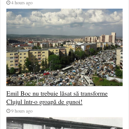
4 hours ago
Emil Boc nu trebuie lăsat să transforme
Clujul într-o groapă de gunoi!
9 hours ago