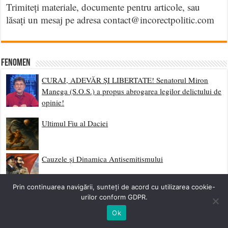
Trimiteți materiale, documente pentru articole, sau
lăsați un mesaj pe adresa contact@incorectpolitic.com
Fenomen
CURAJ, ADEVĂR ȘI LIBERTATE! Senatorul Miron
Manega (S.O.S.) a propus abrogarea legilor delictului de
opinie!
Ultimul Fiu al Daciei
Cauzele și Dinamica Antisemitismului
Prin continuarea navigării, sunteți de acord cu utilizarea cookie-
Năvălirea Jidanilor – de Vasile Alecsandri (Piesă
urilor conform GDPR.
interzisă)
Ok