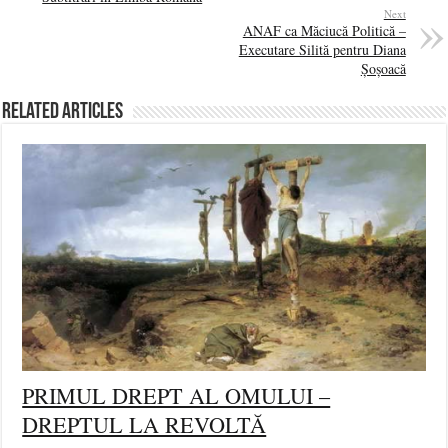
Next
ANAF ca Măciucă Politică –
Executare Silită pentru Diana
Șoșoacă
Related Articles
PRIMUL DREPT AL OMULUI –
DREPTUL LA REVOLTĂ