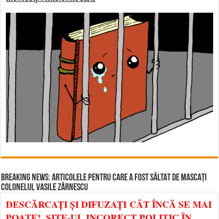
BREAKING NEWS: ARTICOLELE PENTRU CARE A FOST SĂLTAT DE MASCAȚI
COLONELUL VASILE ZĂRNESCU
DESCĂRCAȚI ȘI DIFUZAȚI CÂT ÎNCĂ SE MAI
POATE! SITE-UL INCORECT POLITIC ÎN