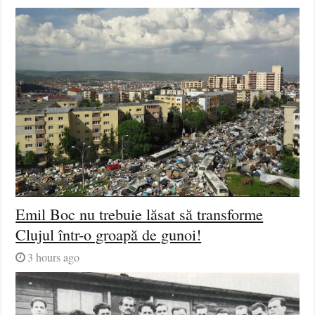
Emil Boc nu trebuie lăsat să transforme
Clujul într-o groapă de gunoi!
3 hours ago