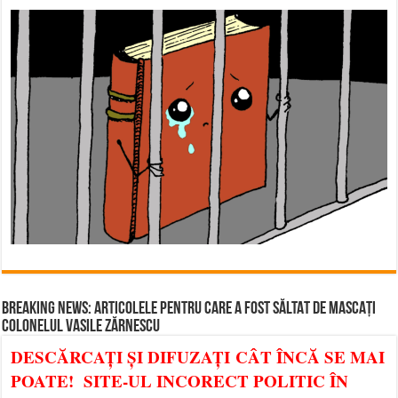
BREAKING NEWS: ARTICOLELE PENTRU CARE A FOST SĂLTAT DE MASCAȚI
COLONELUL VASILE ZĂRNESCU
DESCĂRCAȚI ȘI DIFUZAȚI CÂT ÎNCĂ SE MAI
POATE! SITE-UL INCORECT POLITIC ÎN