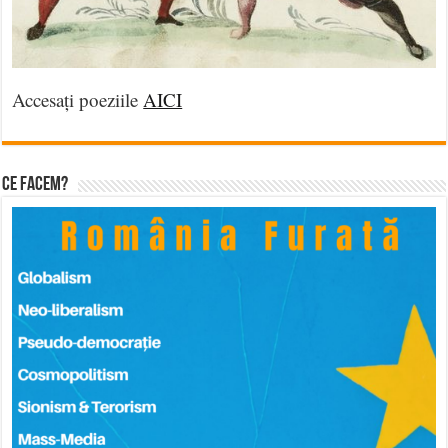
Accesați poeziile
AICI
Ce facem?