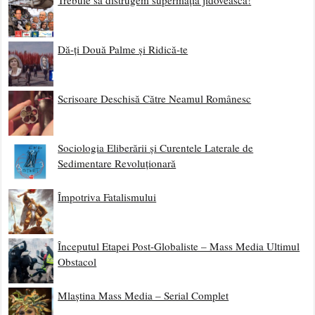
Trebuie să distrugem supermația jidovească!
Dă-ți Două Palme și Ridică-te
Scrisoare Deschisă Către Neamul Românesc
Sociologia Eliberării și Curentele Laterale de
Sedimentare Revoluționară
Împotriva Fatalismului
Începutul Etapei Post-Globaliste – Mass Media Ultimul
Obstacol
Mlaștina Mass Media – Serial Complet