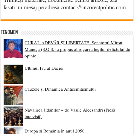
lăsați un mesaj pe adresa contact@incorectpolitic.com
Fenomen
CURAJ, ADEVĂR ȘI LIBERTATE! Senatorul Miron
Manega (S.O.S.) a propus abrogarea legilor delictului de
opinie!
Ultimul Fiu al Daciei
Cauzele și Dinamica Antisemitismului
Năvălirea Jidanilor – de Vasile Alecsandri (Piesă
interzisă)
Europa și România în anul 2050