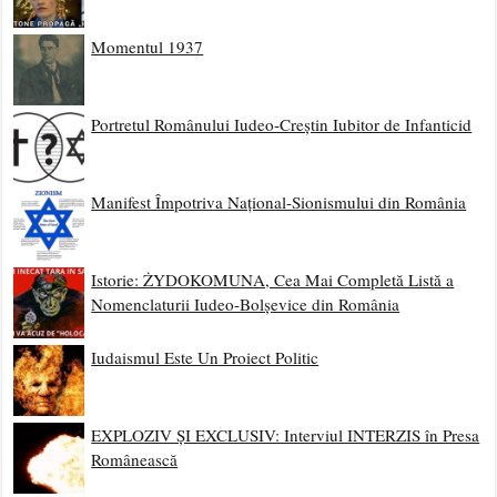
Momentul 1937
Portretul Românului Iudeo-Creștin Iubitor de Infanticid
Manifest Împotriva Național-Sionismului din România
Istorie: ŻYDOKOMUNA, Cea Mai Completă Listă a
Nomenclaturii Iudeo-Bolșevice din România
Iudaismul Este Un Proiect Politic
EXPLOZIV ȘI EXCLUSIV: Interviul INTERZIS în Presa
Românească