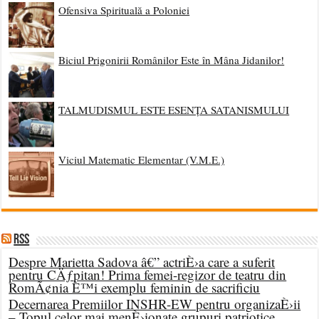
Ofensiva Spirituală a Poloniei
Biciul Prigonirii Românilor Este în Mâna Jidanilor!
TALMUDISMUL ESTE ESENȚA SATANISMULUI
Viciul Matematic Elementar (V.M.E.)
RSS
Despre Marietta Sadova â€” actriÈ›a care a suferit
pentru CÄƒpitan! Prima femei-regizor de teatru din
RomÃ¢nia È™i exemplu feminin de sacrificiu
Decernarea Premiilor INSHR-EW pentru organizaÈ›ii
– Topul celor mai menÈ›ionate grupuri patriotice