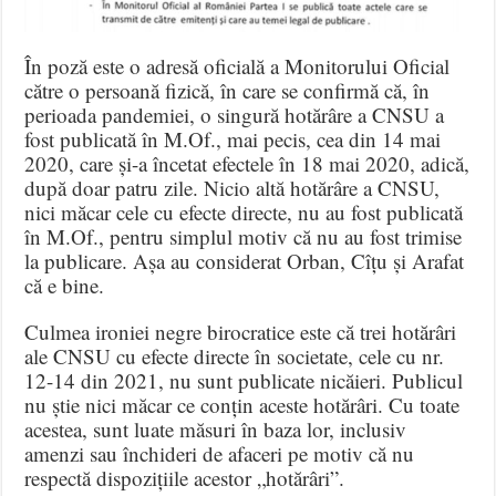
În poză este o adresă oficială a Monitorului Oficial
către o persoană fizică, în care se confirmă că, în
perioada pandemiei, o singură hotărâre a CNSU a
fost publicată în M.Of., mai pecis, cea din 14 mai
2020, care și-a încetat efectele în 18 mai 2020, adică,
după doar patru zile. Nicio altă hotărâre a CNSU,
nici măcar cele cu efecte directe, nu au fost publicată
în M.Of., pentru simplul motiv că nu au fost trimise
la publicare. Așa au considerat Orban, Cîțu și Arafat
că e bine.
Culmea ironiei negre birocratice este că trei hotărâri
ale CNSU cu efecte directe în societate, cele cu nr.
12-14 din 2021, nu sunt publicate nicăieri. Publicul
nu știe nici măcar ce conțin aceste hotărâri. Cu toate
acestea, sunt luate măsuri în baza lor, inclusiv
amenzi sau închideri de afaceri pe motiv că nu
respectă dispozițiile acestor „hotărâri”.