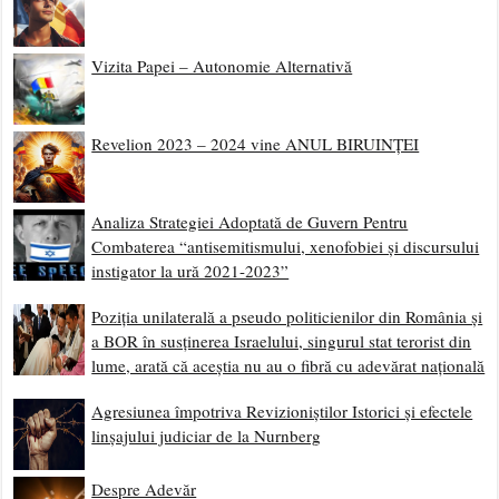
Vizita Papei – Autonomie Alternativă
Revelion 2023 – 2024 vine ANUL BIRUINȚEI
Analiza Strategiei Adoptată de Guvern Pentru
Combaterea “antisemitismului, xenofobiei și discursului
instigator la ură 2021-2023”
Poziția unilaterală a pseudo politicienilor din România și
a BOR în susținerea Israelului, singurul stat terorist din
lume, arată că aceștia nu au o fibră cu adevărat națională
Agresiunea împotriva Revizioniștilor Istorici și efectele
linșajului judiciar de la Nurnberg
Despre Adevăr