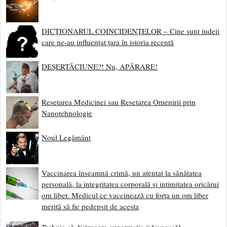
DICȚIONARUL COINCIDENȚELOR – Cine sunt iudeii
care ne-au influențat țara în istoria recentă
DEȘERTĂCIUNE?! Nu, APĂRARE!
Resetarea Medicinei sau Resetarea Omenirii prin
Nanotehnologie
Noul Legământ
Vaccinarea înseamnă crimă, un atentat la sănătatea
personală, la integritatea corporală și intimitatea oricărui
om liber. Medicul ce vaccinează cu forța un om liber
merită să fie pedepsit de acesta