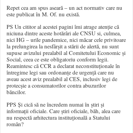
Repet cea am spus aseară – un act normativ care nu
este publicat în M. Of. nu există.
PS Un cititor al acestei pagini îmi atrage atenție că
niciuna dintre aceste hotărâri ale CNSU si, culmea,
nici HG – urile pandemice, nici măcar cele privitoare
la prelungirea la nesfârșit a stării de alertă, nu sunt
supuse avizului prealabil al Comitetului Economic și
Social, ceea ce este obligatoriu conform legii.
Reamintesc că CCR a declarat neconstituționale în
întregime legi sau ordonanțe de urgență care nu
aveau acest aviz prealabil al CES, inclusiv legi de
protecșie a consumatorilor contra abuzurilor
băncilor.
PPS Și cică să ne încredem numai în știri și
informații oficiale. Care știri oficiale, băh, alea care
nu respectă arhitectura instituțională a Statului
român?