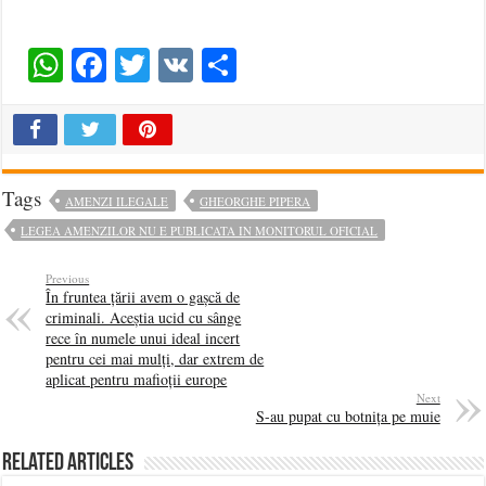
WhatsApp
Facebook
Twitter
VK
Share
Tags
AMENZI ILEGALE
GHEORGHE PIPERA
LEGEA AMENZILOR NU E PUBLICATA IN MONITORUL OFICIAL
Previous
În fruntea țării avem o gașcă de
criminali. Aceștia ucid cu sânge
rece în numele unui ideal incert
pentru cei mai mulți, dar extrem de
aplicat pentru mafioții europe
Next
S-au pupat cu botnița pe muie
Related Articles