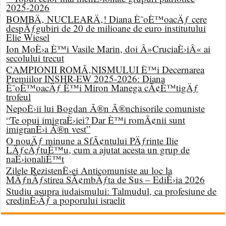
2025-2026
BOMBÄ‚ NUCLEARÄ‚! Diana È˜oÈ™oacÄƒ cere
despÄƒgubiri de 20 de milioane de euro institutului
Elie Wiesel
Ion MoÈ›a È™i Vasile Marin, doi Â»CruciaÈ›iÂ« ai
secolului trecut
CAMPIONII ROMÃ‚NISMULUI È™i Decernarea
Premiilor INSHR-EW 2025-2026: Diana
È˜oÈ™oacÄƒ È™i Miron Manega cÃ¢È™tigÄƒ
trofeul
NepoÈ›ii lui Bogdan Ã®n Ã®nchisorile comuniste
“Te opui imigraÈ›iei? Dar È™i romÃ¢nii sunt
imigranÈ›i Ã®n vest”
O nouÄƒ minune a SfÃ¢ntului PÄƒrinte Ilie
LÄƒcÄƒtuÈ™u, cum a ajutat acesta un grup de
naÈ›ionaliÈ™t
Zilele RezistenÈ›ei Anticomuniste au loc la
MÄƒnÄƒstirea SÃ¢mbÄƒta de Sus – EdiÈ›ia 2026
Studiu asupra iudaismului: Talmudul, ca profesiune de
credinÈ›Äƒ a poporului israelit