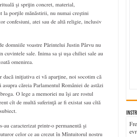
rituală şi sprijin concret, material,
ut la porţile mănăstirii, nu numai creştini
tor confesiuni, atei sau de altă religie, inclusiv
e domniile voastre Părintelui Justin Pârvu nu
în cuvintele sale. Inima sa şi uşa chiliei sale au
toată omenirea.
r dacă iniţiativa ei vă aparţine, noi socotim că
ică asupra căreia Parlamentul României de astăzi
 abroga. O lege a memoriei nu îşi are rostul
ent cît de multă suferinţă ar fi existat sau cîtă
subiect.
INSTR
Fre
s-au caracterizat printr-o permanentă şi
evr
tuturor celor ce au crezut în Mîntuitorul nostru