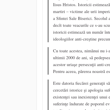
Iisus Hristos. Istoricii estime
martiri – victime ale urii impe
a Sfintei Sale Biserici. Secolul 
decît toate veacurile ce s-au scu
istoricii estimează un număr înt
ideologiilor anti-creştine prec
Cu toate acestea, nimănui nu i-a 
ultimii 2000 de ani, să pedepseas
acestor uriaşe persecuţii anti-cre
Pentru aceea, părerea noastră est
Este datoria fiecărei generaţii să-
cercetări istorice şi apologia su
existenţei sau inexistenţei unui
suferinţe îndurate de poporul ev