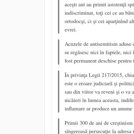
aceşti ani au primit asistenţă spi
indiscriminat, toţi cei ce au băt
ortodocşi, ci şi cei aparţinînd al
evrei.
Acuzele de antisemitism aduse d
se regăsesc nici în faptele, nici 
fost permanent deschise pentru 
În privinţa Legii 217/2015, chia
este o eroare judiciară şi polit
sau din viitor va reveni şi o va
nicăieri în lumea aceasta, indifer
inflamare ar produce un anume 
Primii 300 de ani de creştinism 
sîngeroasă persecuţie la adresa 