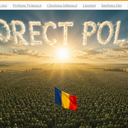
Umor
Problema Țigănească
Chestiunea Jidănească
Literatură
Întrebarea Zilei