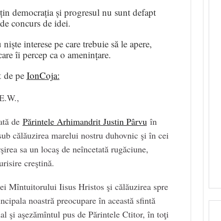
sțin democrația și progresul nu sunt defapt
 de concurs de idei.
 niște interese pe care trebuie să le apere,
are îi percep ca o amenințare.
t de pe
IonCoja:
E.W.,
ată de
Părintele Arhimandrit Justin Pârvu
în
 sub călăuzirea marelui nostru duhovnic şi în cei
rşirea sa un locaş de neîncetată rugăciune,
risire creştină.
i Mîntuitorului Iisus Hristos şi călăuzirea spre
ncipala noastră preocupare în această sfintă
l şi aşezămîntul pus de Părintele Ctitor, în toţi