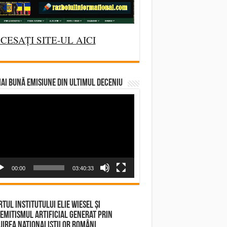
CESAȚI SITE-UL AICI
AI BUNĂ EMISIUNE DIN ULTIMUL DECENIU
deo
yer
00:00
03:40:33
tul Institutului Elie Wiesel și
emitismul Artificial Generat prin
irea Naționaliștilor Români