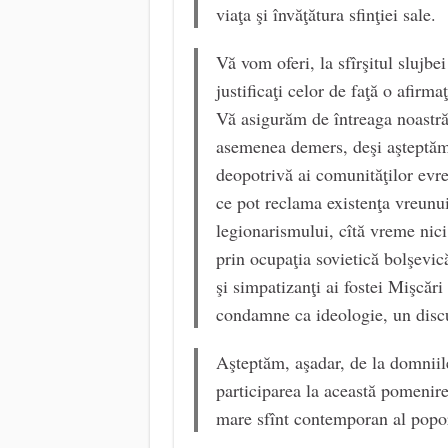
viaţa şi învăţătura sfinţiei sale.
Vă vom oferi, la sfîrşitul slujbe
justificaţi celor de faţă o afirm
Vă asigurăm de întreaga noastră 
asemenea demers, deşi aşteptăm d
deopotrivă ai comunităţilor evre
ce pot reclama existenţa vreunui
legionarismului, cîtă vreme nic
prin ocupaţia sovietică bolşevic
şi simpatizanţi ai fostei Mişcări
condamne ca ideologie, un discur
Aşteptăm, aşadar, de la domniile
participarea la această pomenire
mare sfînt contemporan al popor