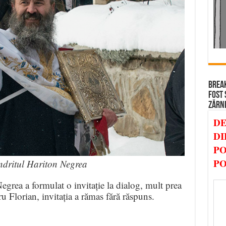
BREAK
FOST 
ZĂRN
DE
DI
PO
PO
dritul Hariton Negrea
rea a formulat o invitație la dialog, mult prea
u Florian, invitația a rămas fără răspuns.