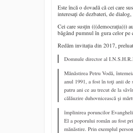
Este încă o dovadă că cei care su
interesați de dezbateri, de dialog,
Cei care susțin (((democrația))) au
băgând pumnul în gura celor pe c
Redăm invitația din 2017, prelua
Domnule director al I.N.S.H.R.
Mănăstirea Petru Vodă, întemei
anul 1991, a fost în toţi anii de
patru ani ce au trecut de la săvî
călăuzire duhovnicească şi mărtu
împlinirea poruncilor Evanghelie
El a poporului român au fost pri
mănăstire. Prin exemplul persona