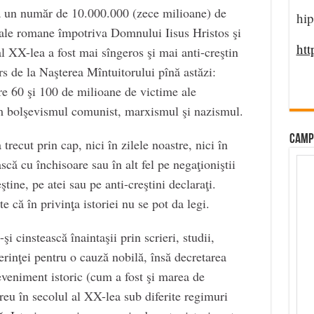
ază un număr de 10.000.000 (zece milioane) de
hip
riale romane împotriva Domnului Iisus Hristos şi
htt
al XX-lea a fost mai sîngeros şi mai anti-creştin
rs de la Naşterea Mîntuitorului pînă astăzi:
re 60 şi 100 de milioane de victime ale
um bolşevismul comunist, marxismul şi nazismul.
CAMP
trecut prin cap, nici în zilele noastre, nici în
că cu închisoare sau în alt fel pe negaţioniştii
ştine, pe atei sau pe anti-creştini declaraţi.
e că în privinţa istoriei nu se pot da legi.
şi cinstească înaintaşii prin scrieri, studii,
ferinţei pentru o cauză nobilă, însă decretarea
 eveniment istoric (cum a fost şi marea de
reu în secolul al XX-lea sub diferite regimuri