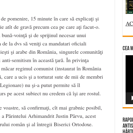
i de pomenire, 15 minute în care să explicaţi şi
AC
aţie atît de gravă precum cea pe care aţi facut-o.
bună-voinţă şi de sprijinul necesar unui
e la dvs să veniţi ca mandatari oficiali
CEA M
ieşti şi arabe din România, singurele comunităţi
Vi
 anti-semitism în această ţară. În privinţa
Pla
i măcar regimul comunist (instaurat în România
ă, care a ucis şi a torturat sute de mii de membri
 Legionare) nu şi-a putut permite să îl
s pe acest subiect nu credem că îşi are rostul.
 voastre, să confirmaţi, cît mai grabnic posibil,
 a Părintelui Arhimandrit Justin Pârvu, acest
Rapor
ului român şi al întregii Biserici Ortodoxe.
Antis
Hărțu