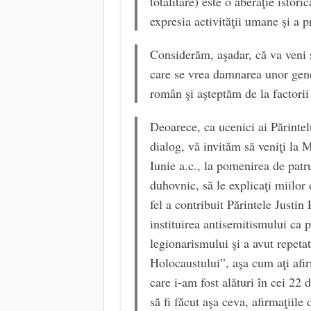
totalitare) este o aberaţie istori
expresia activităţii umane şi a 
Considerăm, aşadar, că va veni ş
care se vrea damnarea unor genera
român şi aşteptăm de la factorii 
Deoarece, ca ucenici ai Părintel
dialog, vă invităm să veniţi la 
Iunie a.c., la pomenirea de patr
duhovnic, să le explicaţi miilor
fel a contribuit Părintele Justin
instituirea antisemitismului ca p
legionarismului şi a avut repetat
Holocaustului”, aşa cum aţi afi
care i-am fost alături în cei 22
să fi făcut aşa ceva, afirmaţiile 