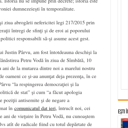
că. Istoria nu se impune prin decrete; istoria este
proniei dumnezeieşti în temporalitate.
i ziua abrogării nefericitei legi 217/2015 prin
ţii întregi de sfinţi şi de eroi ai poporului
politici responsabili să-şi asume acest gest.
ui Justin Pârvu, am fost întotdeauna deschişi la
Mănăstirea Petru Vodă în ziua de Sîmbătă, 10
u ani de la mutarea dintre noi a marelui nostru
 de oameni ce şi-au anunţat deja prezenţa, în ce
 Pârvu “la respingerea democraţiei şi la
olitică de stat” şi cum “a făcut apologia
e poziţii antisemite şi de negare a
rmat în
comunicatul dat ieri
, întrucît noi, cei
Ești 
 de ani de vieţuire în Petru Vodă, nu cunoaştem
dvs atît de radicale fiind cu totul depărtate de