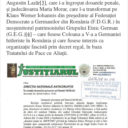
Augustin Lazăr
[3]
, care i-a îngropat dosarele penale,
și judecătoarea Maria Morar, care l-a transformat pe
Klaus Werner Iohannis din președinte al Federației
Democrate a Germanilor din România (F.D.G.R.) în
moștenitorul patrimoniului Grupului Etnic German
(G.E.G.)
[4]
– care fusese Coloana a V-a a Germaniei
hitleriste în România și care fusese interzis ca
organizație fascistă prin decret regal, în baza
Tratatului de Pace cu Aliații.