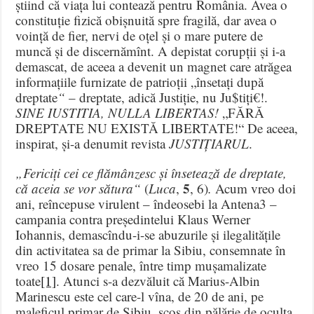
știind că viața lui contează pentru România. Avea o
constituție fizică obișnuită spre fragilă, dar avea o
voință de fier, nervi de oțel și o mare putere de
muncă și de discernămînt. A depistat corupții și i-a
demascat, de aceea a devenit un magnet care atrăgea
informațiile furnizate de patrioții „însetați după
dreptate
“
– dreptate, adică Justiție, nu Ju$tiți€!.
SINE IUSTITIA, NULLA LIBERTAS!
„FĂRĂ
DREPTATE NU EXISTĂ LIBERTATE!“ De aceea,
inspirat, și-a denumit revista
JUSTIȚIARUL
.
„Fericiți cei ce flămânzesc și însetează de dreptate,
5
că aceia se vor sătura“
(
Luca
,
, 6)
.
Acum vreo doi
ani, reîncepuse virulent – îndeosebi la Antena3 –
campania contra președintelui Klaus Werner
Iohannis, demascîndu-i-se abuzurile și ilegalitățile
din activitatea sa de primar la Sibiu, consemnate în
vreo 15 dosare penale, între timp mușamalizate
toate
[1]
. Atunci s-a dezvăluit că Marius-Albin
Marinescu este cel care-l vîna, de 20 de ani, pe
maleficul primar de Sibiu, scos din pălărie de oculta