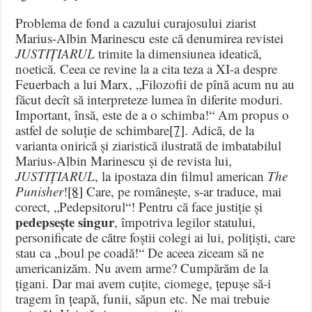
Problema de fond a cazului curajosului ziarist
Marius-Albin Marinescu este că denumirea revistei
JUSTIȚIARUL
trimite la dimensiunea ideatică,
noetică. Ceea ce revine la a cita teza a XI-a despre
Feuerbach a lui Marx, „Filozofii de pînă acum nu au
făcut decît să interpreteze lumea în diferite moduri.
Important, însă, este de a o schimba!“ Am propus o
astfel de soluție de schimbare
[7]
. Adică, de la
varianta onirică și ziaristică ilustrată de imbatabilul
Marius-Albin Marinescu și de revista lui,
JUSTIȚIARUL
, la ipostaza din filmul american
The
Punisher
!
[8]
Care, pe românește, s-ar traduce, mai
corect, „Pedepsitorul“! Pentru că face justiție și
pedepsește singur
, împotriva legilor statului,
personificate de către foștii colegi ai lui, polițiști, care
stau ca „boul pe coadă!“ De aceea ziceam să ne
americanizăm. Nu avem arme? Cumpărăm de la
țigani. Dar mai avem cuțite, ciomege, țepușe să-i
tragem în țeapă, funii, săpun etc. Ne mai trebuie