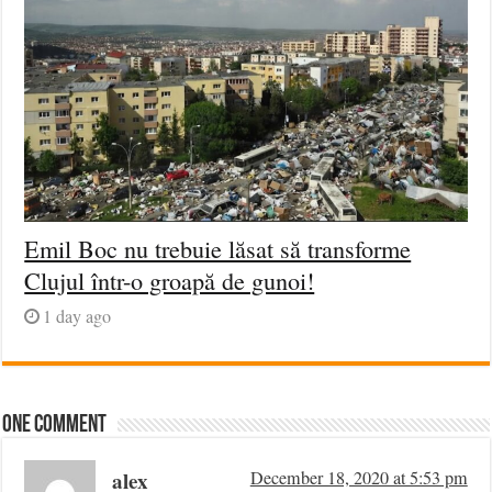
Emil Boc nu trebuie lăsat să transforme
Clujul într-o groapă de gunoi!
1 day ago
One comment
alex
December 18, 2020 at 5:53 pm