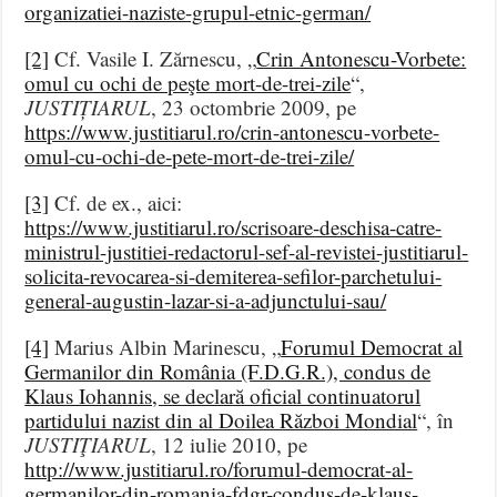
organizatiei-naziste-grupul-etnic-german/
[2]
Cf. Vasile I. Zărnescu, „
Crin Antonescu-Vorbete:
omul cu ochi de peşte mort-de-trei-zile
“,
JUSTIȚIARUL
, 23 octombrie 2009, pe
https://www.justitiarul.ro/crin-antonescu-vorbete-
omul-cu-ochi-de-pete-mort-de-trei-zile/
[3]
Cf. de ex., aici:
https://www.justitiarul.ro/scrisoare-deschisa-catre-
ministrul-justitiei-redactorul-sef-al-revistei-justitiarul-
solicita-revocarea-si-demiterea-sefilor-parchetului-
general-augustin-lazar-si-a-adjunctului-sau/
[4]
Marius Albin Marinescu, „
Forumul Democrat al
Germanilor din România (F.D.G.R.), condus de
Klaus Iohannis, se declară oficial continuatorul
partidului nazist din al Doilea Război Mondial
“, în
JUSTIŢIARUL
, 12 iulie 2010, pe
http://www.justitiarul.ro/forumul-democrat-al-
germanilor-din-romania-fdgr-condus-de-klaus-