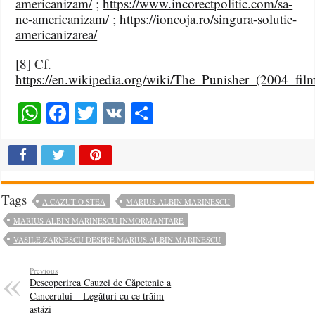
americanizam/
;
https://www.incorectpolitic.com/sa-
ne-americanizam/
;
https://ioncoja.ro/singura-solutie-
americanizarea/
[8]
Cf.
https://en.wikipedia.org/wiki/The_Punisher_(2004_fil
WhatsApp
Facebook
Twitter
VK
Share
Tags
A CAZUT O STEA
MARIUS ALBIN MARINESCU
MARIUS ALBIN MARINESCU INMORMANTARE
VASILE ZARNESCU DESPRE MARIUS ALBIN MARINESCU
Previous
Descoperirea Cauzei de Căpetenie a
Cancerului – Legături cu ce trăim
astăzi