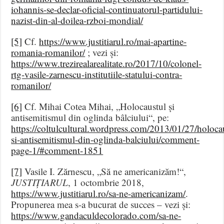
iohannis-se-declar-oficial-continuatorul-partidului-
nazist-din-al-doilea-rzboi-mondial/
[5]
Cf.
https://www.justitiarul.ro/mai-apartine-
romania-romanilor/
; vezi și:
https://www.trezirealarealitate.ro/2017/10/colonel-
rtg-vasile-zarnescu-institutiile-statului-contra-
romanilor/
[6]
Cf. Mihai Cotea Mihai, „Holocaustul și
antisemitismul din oglinda bâlciului“, pe:
https://coltulcultural.wordpress.com/2013/01/27/holoca
si-antisemitismul-din-oglinda-balciului/comment-
page-1/#comment-1851
[7]
Vasile I. Zărnescu, „Să ne americanizăm!“,
JUSTIȚIARUL
, 1 octombrie 2018,
https://www.justitiarul.ro/sa-ne-americanizam/
.
Propunerea mea s-a bucurat de succes – vezi și:
https://www.gandaculdecolorado.com/sa-ne-