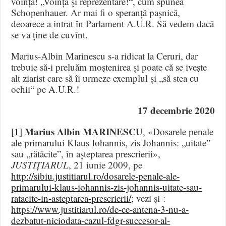
voință! „Voință și reprezentare!“, cum spunea
Schopenhauer. Ar mai fi o speranță pașnică,
deoarece a intrat în Parlament A.U.R. Să vedem dacă
se va ține de cuvînt.
Marius-Albin Marinescu s-a ridicat la Ceruri, dar
trebuie să-i preluăm moștenirea și poate că se ivește
alt ziarist care să îi urmeze exemplul și „să stea cu
ochii“ pe A.U.R.!
17 decembrie 2020
Marius Albin MARINESCU
[1]
, «Dosarele penale
ale primarului Klaus Iohannis, zis Johannis: „uitate”
sau „rătăcite”, în așteptarea prescrierii»,
JUSTIȚIARUL
, 21 iunie 2009, pe
http://sibiu.justitiarul.ro/dosarele-penale-ale-
primarului-klaus-iohannis-zis-johannis-uitate-sau-
ratacite-in-asteptarea-prescrierii/
; vezi și :
https://www.justitiarul.ro/de-ce-antena-3-nu-a-
dezbatut-niciodata-cazul-fdgr-succesor-al-