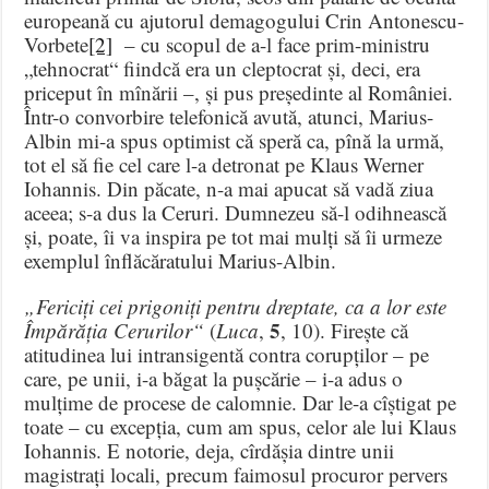
europeană cu ajutorul demagogului Crin Antonescu-
Vorbete
[2]
– cu scopul de a-l face prim-ministru
„tehnocrat“ fiindcă era un cleptocrat și, deci, era
priceput în mînării –, și pus președinte al României.
Într-o convorbire telefonică avută, atunci, Marius-
Albin mi-a spus optimist că speră ca, pînă la urmă,
tot el să fie cel care l-a detronat pe Klaus Werner
Iohannis. Din păcate, n-a mai apucat să vadă ziua
aceea; s-a dus la Ceruri. Dumnezeu să-l odihnească
și, poate, îi va inspira pe tot mai mulți să îi urmeze
exemplul înflăcăratului Marius-Albin.
„Fericiți cei prigoniți pentru dreptate, ca a lor este
5
Împărăția Cerurilor“
(
Luca
,
, 10). Firește că
atitudinea lui intransigentă contra corupților – pe
care, pe unii, i-a băgat la pușcărie – i-a adus o
mulțime de procese de calomnie. Dar le-a cîștigat pe
toate – cu excepția, cum am spus, celor ale lui Klaus
Iohannis. E notorie, deja, cîrdășia dintre unii
magistrați locali, precum faimosul procuror pervers