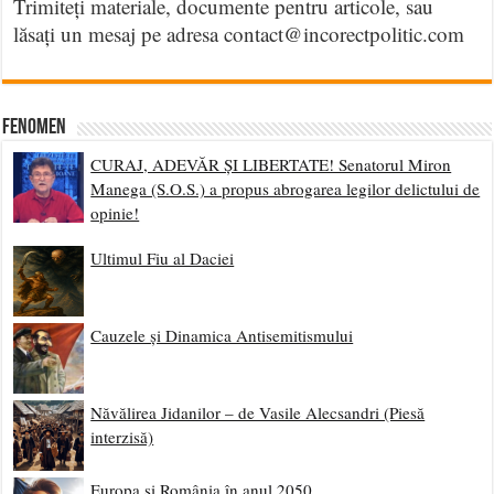
Trimiteți materiale, documente pentru articole, sau
lăsați un mesaj pe adresa contact@incorectpolitic.com
Fenomen
CURAJ, ADEVĂR ȘI LIBERTATE! Senatorul Miron
Manega (S.O.S.) a propus abrogarea legilor delictului de
opinie!
Ultimul Fiu al Daciei
Cauzele și Dinamica Antisemitismului
Năvălirea Jidanilor – de Vasile Alecsandri (Piesă
interzisă)
Europa și România în anul 2050