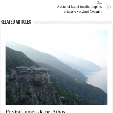
Next
Asistentă leșină imediat după ce
primește vaccinul Cohen19
Related Articles
Privind lumea de pe Athos