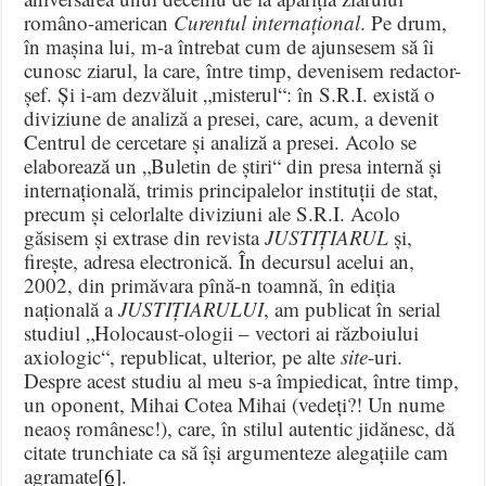
româno-american
Curentul internațional
. Pe drum,
în mașina lui, m-a întrebat cum de ajunsesem să îi
cunosc ziarul, la care, între timp, devenisem redactor-
șef. Și i-am dezvăluit „misterul“: în S.R.I. există o
diviziune de analiză a presei, care, acum, a devenit
Centrul de cercetare și analiză a presei. Acolo se
elaborează un „Buletin de știri“ din presa internă și
internațională, trimis principalelor instituții de stat,
precum și celorlalte diviziuni ale S.R.I. Acolo
găsisem și extrase din revista
JUSTIȚIARUL
și,
firește, adresa electronică. În decursul acelui an,
2002, din primăvara pînă-n toamnă, în ediția
națională a
JUSTIȚIARULUI
, am publicat în serial
studiul „Holocaust-ologii – vectori ai războiului
axiologic“, republicat, ulterior, pe alte
site
-uri.
Despre acest studiu al meu s-a împiedicat, între timp,
un oponent, Mihai Cotea Mihai (vedeți?! Un nume
neaoș românesc!), care, în stilul autentic jidănesc, dă
citate trunchiate ca să își argumenteze alegațiile cam
agramate
[6]
.