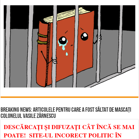
BREAKING NEWS: ARTICOLELE PENTRU CARE A FOST SĂLTAT DE MASCAȚI
COLONELUL VASILE ZĂRNESCU
DESCĂRCAȚI ȘI DIFUZAȚI CÂT ÎNCĂ SE MAI
POATE! SITE-UL INCORECT POLITIC ÎN