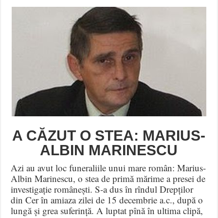
A CĂZUT O STEA: MARIUS-
ALBIN MARINESCU
Azi au avut loc funeraliile unui mare român: Marius-
Albin Marinescu, o stea de primă mărime a presei de
investigație românești. S-a dus în rîndul Drepților
din Cer în amiaza zilei de 15 decembrie a.c., după o
lungă și grea suferință. A luptat pînă în ultima clipă,