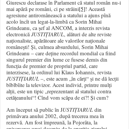
Giurescu declarase în Parlament că statul român nu-i
mai apără pe români, ci pe străini
[5]
! Această
agresiune antiromânească a statului a ajuns pînă
acolo încît un legat-la-limbă ca Sorin Mihai
Grindeanu, ca șef al ANCOM, a interzis revista
electronică
JUSTIȚIARUL
, alături de alte reviste
naționaliste, apărătoare ale valorilor naționale
românești! Și, culmea absurdului, Sorin Mihai
Grindeanu – care deține recordul mondial ca fiind
singurul premier din lume ce fusese demis din
funcția de premier de propriul partid, care
interzisese, la ordinul lui Klaus Iohannis, revista
JUSTIȚIARUL
–, este acum „în cărți“ și ne dă lecții
bîblbîite la televizor. Acest individ, printre mulți
alții, este un tipic „reprezentant al statului contra
cetățeanului“! Cînd vom scăpa de ei?! Și cum?
Am început să public în J
USTIȚIARUL
din
primăvara anului 2002, după trecerea mea în
rezervă. Am fost împreună, la Pojorâta, la
aniversarea unui deceniu de la apariția ziarului