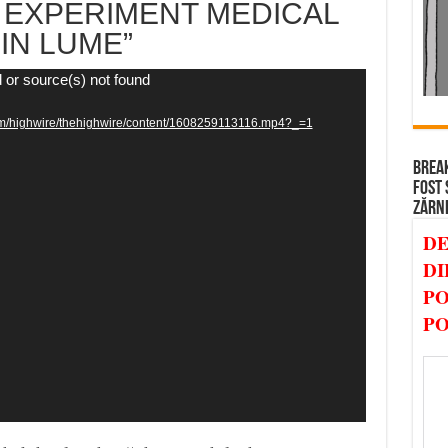
E EXPERIMENT MEDICAL
IN LUME”
 or source(s) not found
com/highwire/thehighwire/content/1608259113116.mp4?_=1
BREAK
FOST 
ZĂRN
DE
DI
PO
PO