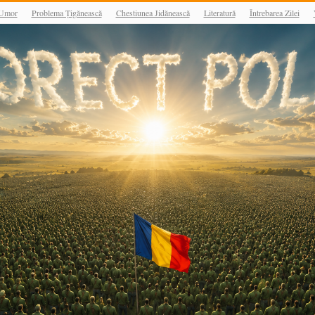
Umor
Problema Țigănească
Chestiunea Jidănească
Literatură
Întrebarea Zilei