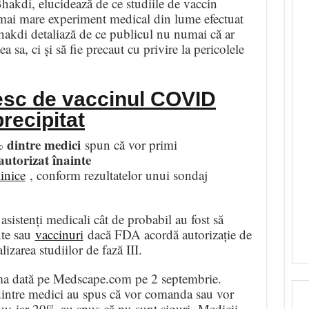
hakdi, elucidează de ce studiile de vaccin
 mai mare experiment medical din lume efectuat
Bhakdi detaliază de ce publicul nu numai că ar
ea sa, ci și să fie precaut cu privire la pericolele
resc de vaccinul COVID
precipitat
dintre medici
spun că vor primi
autorizat înainte
linice
, conform rezultatelor unui sondaj
asistenți medicali cât de probabil au fost să
nte sau
vaccinuri
dacă FDA acordă autorizație de
lizarea studiilor de fază III.
ima dată pe Medscape.com pe 2 septembrie.
dintre medici au spus că vor comanda sau vor
u; iar 20% au spus că nu sunt siguri. Medicii