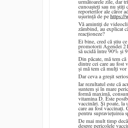
următoarele zile, dar tri
cunoașteți sau nu știți 
reporterilor ale căror ad
ușurință de pe
https:/
Vă amintiți de videocli
zâmbind, au explicat c
reacționeze?
Ei bine, cred că știu ce
promotorii Agendei 21 
să ucidă între 90% și 
Din păcate, mă tem că p
dintre cei care au fos
și mă tem că mulți vor
Dar ceva a greșit serios 
Iar rezultatul este că a
suntem și în mare peri
formă maximă, consumâ
vitamina D. Este posib
vaccinări. Și poate, la
care au fost vaccinați.
pentru supraviețuirea 
De mai mult timp decât 
despre pericolele vacci