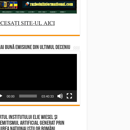
CESAȚI SITE-UL AICI
AI BUNĂ EMISIUNE DIN ULTIMUL DECENIU
deo
yer
00:00
03:40:33
tul Institutului Elie Wiesel și
emitismul Artificial Generat prin
irea Naționaliștilor Români