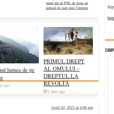
tunul dat de PNL de peste un
hip
miliard de euro prin Unifarm
htt
CAMP
PRIMUL DREPT
AL OMULUI –
ind lumea de pe
DREPTUL LA
os
REVOLTĂ
ay ago
2 days ago
April 20, 2021 at 4:06 pm