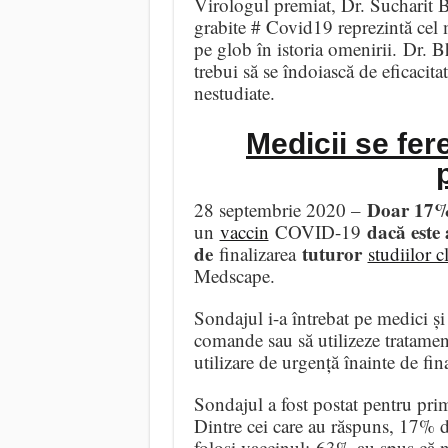
Virologul premiat, Dr. Sucharit B
grabite # Covid19 reprezintă cel
pe glob în istoria omenirii. Dr. 
trebui să se îndoiască de eficacitat
nestudiate.
Medicii se fe
Doar 17% 
28 septembrie 2020 –
dacă este 
un
vaccin
COVID-19
de
tuturor
finalizarea
studiilor c
Medscape.
Sondajul i-a întrebat pe medici și 
comande sau să utilizeze tratame
utilizare de urgență înainte de fina
Sondajul a fost postat pentru pr
Dintre cei care au răspuns, 17% 
folosi vaccinul; 63% au spus că n