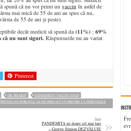
 să spună că nu vor primi un
vaccin
în astfel de
ârsta mai mică de 55 de ani au spus că nu,
ârsta de 55 de ani și peste).
(11%)
69%
ceptibile decât medicii să spună da
;
 că nu sunt siguri.
Răspunsurile nu au variat
e
Pinterest
DR. BHAKDI
EXPERIMENT VACCIN COVID
ERTIZEAZĂ PUBLICUL SĂ FIE PRECAUT CU PRIVIRE LA PERICOLELE
INSTR
Fre
Next
PANDEMITA ne doare cel mai tare
evr
– George Simion DEZVĂLUIE