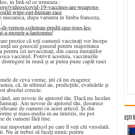
deo, in link-ul ce urmeaza :
.org/videos/covid-19-vaccines-are-weapons-
could-wipe-out-human-race
e mecanica, dupa varianta in limba franceza,
:
e-dr-vernon-coleman-predit-que-tous-les-
t-a-mourir-a-lautomne/
re prezice că toți oamenii vaccinați vor începe
unță un genocid general pentru majoritatea
 pentru cei nevaccinați, din cauza mutațiilor
voca vaccinul. Potrivit acestuia, vaccinurile
distrugere în masă și ar putea pune capăt rasei
le mele de ceva vreme, știi că nu exagerez
menea, că, în ultimul an, predicțiile, evaluările și
ost absolut corecte.
când, am nevoie de ajutorul tău. Dacă nu lucrăm
amnați. Am nevoie de ajutorul tău, deoarece
ilioane de oameni cu acest articol. Și din
orme și mass-media m-au interzis, nu pot
ne de oameni fără tine.
Ești 
mai important articol pe care îl veți citi vreodată.
ti. Nu ar trebui să faceți nimic pentru