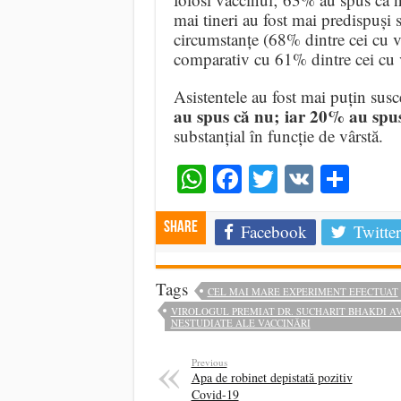
mai tineri au fost mai predispuși
circumstanțe (68% dintre cei cu v
comparativ cu 61% dintre cei cu v
Asistentele au fost mai puțin sus
au spus că nu; iar 20% au spus
substanțial în funcție de vârstă.
WhatsApp
Facebook
Twitter
VK
Shar
Share
Facebook
Twitter
Tags
CEL MAI MARE EXPERIMENT EFECTUAT
VIROLOGUL PREMIAT DR. SUCHARIT BHAKDI AV
NESTUDIATE ALE VACCINĂRI
Previous
Apa de robinet depistată pozitiv
Covid-19