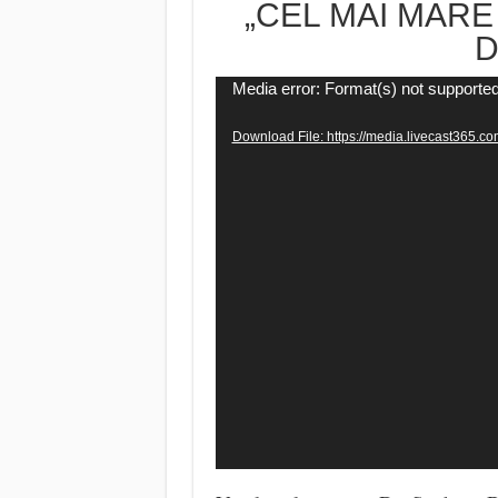
„CEL MAI MAR
D
Video
Media error: Format(s) not supported
Player
Download File: https://media.livecast365.