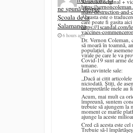
Articolul original + vi
https://vernoncoleman
ne spună despre
mass-destruction-and-
Școala de la
Aceasta este o traducer
care poate fi gasita aici 
Salamanca
https://1scandal.com/l
vaccines-commenceron
6 hours ago
Dr. Vernon Coleman, ca
să moară în toamnă, an
populației, de asemenea
virale pe care le va pro
Covid-19 sunt arme de 
umane.
Iată cuvintele sale:
„Dacă ai citit articole
niciodată. Știți, de ase
interpretările mele au f
Acum, mai mult ca ori
împreună, suntem cond
trebuie să ajungem la m
moment ce marile platf
ajunge la aceste milioa
Cred că acesta este cel 
Trebuie să-l împărtășeș