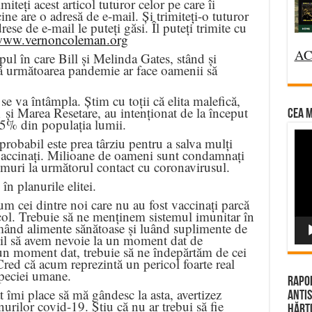
miteți acest articol tuturor celor pe care îi
cine are o adresă de e-mail. Și trimiteți-o tuturor
rese de e-mail le puteți găsi. Îl puteți trimite cu
/www.vernoncoleman.org
AC
pul în care Bill și Melinda Gates, stând și
ă următoarea pandemie ar face oamenii să
 se va întâmpla. Știm cu toții că elita malefică,
și Marea Resetare, au intenționat de la început
CEA M
95% din populația lumii.
Vi
robabil este prea târziu pentru a salva mulți
t vaccinați. Milioane de oameni sunt condamnați
Pla
 muri la următorul contact cu coronavirusul.
în planurile elitei.
cum cei dintre noi care nu au fost vaccinați parcă
col. Trebuie să ne menținem sistemul imunitar în
nd alimente sănătoase și luând suplimente de
il să avem nevoie la un moment dat de
 un moment dat, trebuie să ne îndepărtăm de cei
 Cred că acum reprezintă un pericol foarte real
speciei umane.
Rapor
îmi place să mă gândesc la asta, avertizez
Antis
nurilor covid-19. Știu că nu ar trebui să fie
Hărțu