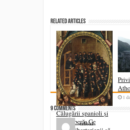
Related Articles
Priv
Ath
1 d
9 comments
Călugării spanioli și
piața liberă: Ce
crlbxl
„uită” libertarienii să