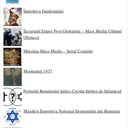
Împotriva Fatalismului
Începutul Etapei Post-Globaliste – Mass Media Ultimul
Obstacol
Mlaștina Mass Media – Serial Complet
Momentul 1937
Portretul Românului Iudeo-Creștin Iubitor de Infanticid
Manifest Împotriva Național-Sionismului din România