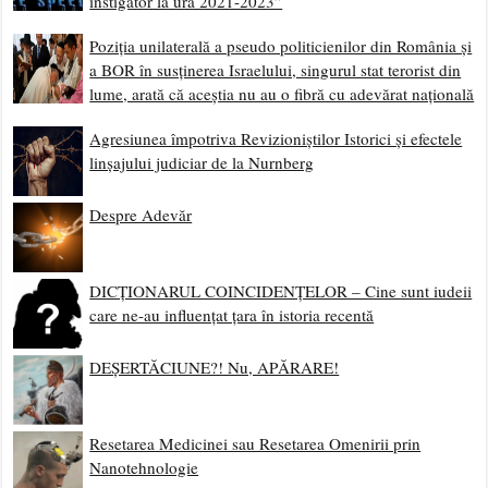
instigator la ură 2021-2023”
Poziția unilaterală a pseudo politicienilor din România și
a BOR în susținerea Israelului, singurul stat terorist din
lume, arată că aceștia nu au o fibră cu adevărat națională
Agresiunea împotriva Revizioniștilor Istorici și efectele
linșajului judiciar de la Nurnberg
Despre Adevăr
DICȚIONARUL COINCIDENȚELOR – Cine sunt iudeii
care ne-au influențat țara în istoria recentă
DEȘERTĂCIUNE?! Nu, APĂRARE!
Resetarea Medicinei sau Resetarea Omenirii prin
Nanotehnologie