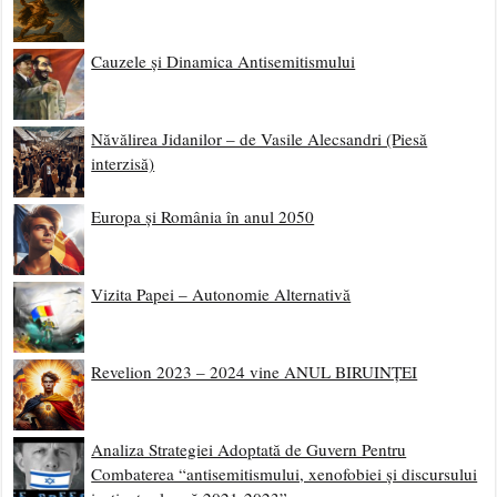
Cauzele și Dinamica Antisemitismului
Năvălirea Jidanilor – de Vasile Alecsandri (Piesă
interzisă)
Europa și România în anul 2050
Vizita Papei – Autonomie Alternativă
Revelion 2023 – 2024 vine ANUL BIRUINȚEI
Analiza Strategiei Adoptată de Guvern Pentru
Combaterea “antisemitismului, xenofobiei și discursului