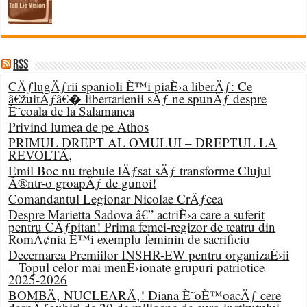
RSS
CÄƒlugÄƒrii spanioli È™i piaÈ›a liberÄƒ: Ce
â€žuitÄƒâ€� libertarienii sÄƒ ne spunÄƒ despre
È˜coala de la Salamanca
Privind lumea de pe Athos
PRIMUL DREPT AL OMULUI – DREPTUL LA
REVOLTÄ‚
Emil Boc nu trebuie lÄƒsat sÄƒ transforme Clujul
Ã®ntr-o groapÄƒ de gunoi!
Comandantul Legionar Nicolae CrÄƒcea
Despre Marietta Sadova â€” actriÈ›a care a suferit
pentru CÄƒpitan! Prima femei-regizor de teatru din
RomÃ¢nia È™i exemplu feminin de sacrificiu
Decernarea Premiilor INSHR-EW pentru organizaÈ›ii
– Topul celor mai menÈ›ionate grupuri patriotice
2025-2026
BOMBÄ‚ NUCLEARÄ‚! Diana È˜oÈ™oacÄƒ cere