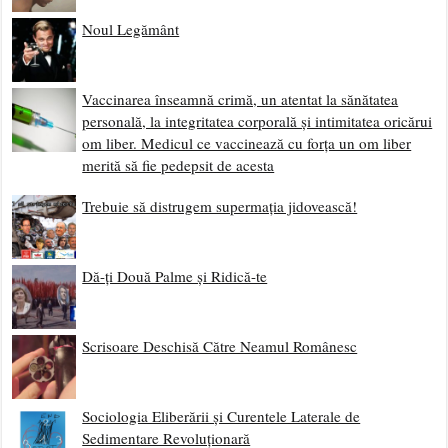
Noul Legământ
Vaccinarea înseamnă crimă, un atentat la sănătatea
personală, la integritatea corporală și intimitatea oricărui
om liber. Medicul ce vaccinează cu forța un om liber
merită să fie pedepsit de acesta
Trebuie să distrugem supermația jidovească!
Dă-ți Două Palme și Ridică-te
Scrisoare Deschisă Către Neamul Românesc
Sociologia Eliberării și Curentele Laterale de
Sedimentare Revoluționară