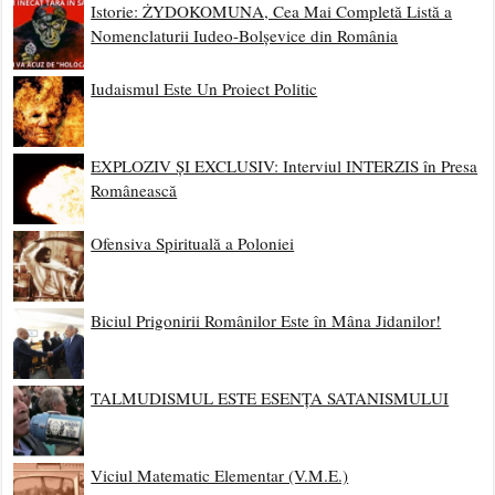
Istorie: ŻYDOKOMUNA, Cea Mai Completă Listă a
Nomenclaturii Iudeo-Bolșevice din România
Iudaismul Este Un Proiect Politic
EXPLOZIV ȘI EXCLUSIV: Interviul INTERZIS în Presa
Românească
Ofensiva Spirituală a Poloniei
Biciul Prigonirii Românilor Este în Mâna Jidanilor!
TALMUDISMUL ESTE ESENȚA SATANISMULUI
Viciul Matematic Elementar (V.M.E.)