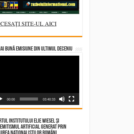
CESAȚI SITE-UL AICI
AI BUNĂ EMISIUNE DIN ULTIMUL DECENIU
deo
yer
00:00
03:40:33
tul Institutului Elie Wiesel și
emitismul Artificial Generat prin
irea Naționaliștilor Români