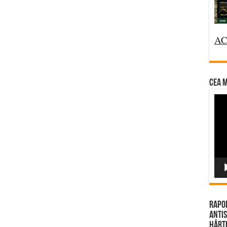
AC
CEA M
Vi
Pla
Rapor
Antis
Hărțu