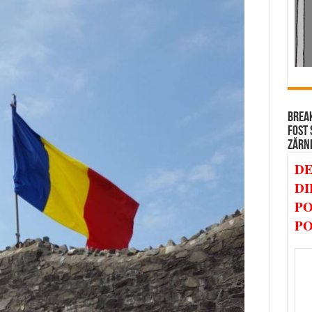
BREAK
FOST 
ZĂRN
DE
DI
PO
PO