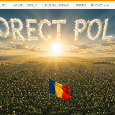
Umor
Problema Țigănească
Chestiunea Jidănească
Literatură
Întrebarea Zilei