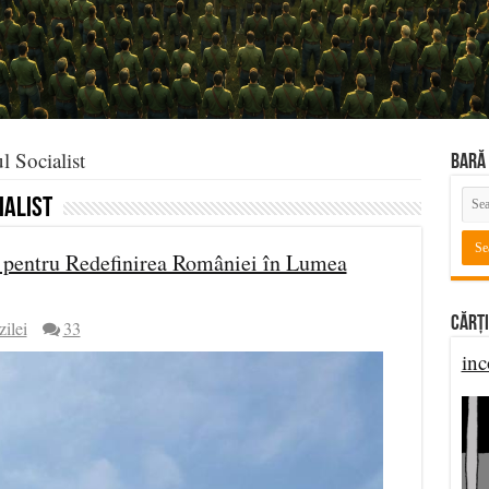
 Socialist
BARĂ 
ialist
e pentru Redefinirea României în Lumea
Cărți
zilei
33
inc