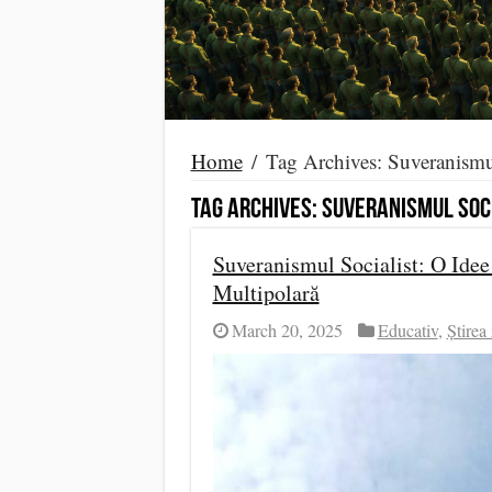
Home
/
Tag Archives: Suveranismul
Tag Archives:
Suveranismul Soc
Suveranismul Socialist: O Ide
Multipolară
March 20, 2025
Educativ
,
Știrea 