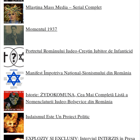
Mlaștina Mass Media – Serial Complet
Momentul 1937
Portretul Românului Iudeo-Creștin Iubitor de Infanticid
Manifest Împotriva Național-Sionismului din România
Istorie: ŻYDOKOMUNA, Cea Mai Completă Listă a
Nomenclaturii Iudeo-Bolșevice din România
Iudaismul Este Un Proiect Politic
EXPLOZIV ȘI EXCLUSIV: Interviul INTERZIS în Presa