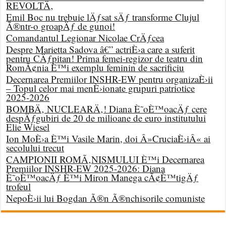
REVOLTÄ‚
Emil Boc nu trebuie lÄƒsat sÄƒ transforme Clujul
Ã®ntr-o groapÄƒ de gunoi!
Comandantul Legionar Nicolae CrÄƒcea
Despre Marietta Sadova â€” actriÈ›a care a suferit
pentru CÄƒpitan! Prima femei-regizor de teatru din
RomÃ¢nia È™i exemplu feminin de sacrificiu
Decernarea Premiilor INSHR-EW pentru organizaÈ›ii
– Topul celor mai menÈ›ionate grupuri patriotice
2025-2026
BOMBÄ‚ NUCLEARÄ‚! Diana È˜oÈ™oacÄƒ cere
despÄƒgubiri de 20 de milioane de euro institutului
Elie Wiesel
Ion MoÈ›a È™i Vasile Marin, doi Â»CruciaÈ›iÂ« ai
secolului trecut
CAMPIONII ROMÃ‚NISMULUI È™i Decernarea
Premiilor INSHR-EW 2025-2026: Diana
È˜oÈ™oacÄƒ È™i Miron Manega cÃ¢È™tigÄƒ
trofeul
NepoÈ›ii lui Bogdan Ã®n Ã®nchisorile comuniste