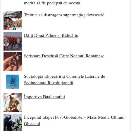
merită să fie pedepsit de acesta
Trebuie să distrugem supermația jidovească!
Dă-ți Două Palme și Ridică-te
Scrisoare Deschisă Către Neamul Românesc
Sociologia Eliberării și Curentele Laterale de
Sedimentare Revoluționară
Împotriva Fatalismului
Începutul Etapei Post-Globaliste – Mass Media Ultimul
Obstacol