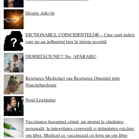
Despre Adevăr
DICȚIONARUL COINCIDENȚELOR – Cine sunt iudeii
care ne-au influențat țara în istoria recentă
DEȘERTĂCIUNE?! Nu, APĂRARE!
Resetarea Medicinei sau Resetarea Omenirii prin
Nanotehnologie
Noul Legământ
Vaccinarea înseamnă crimă, un atentat la sănătatea
personală, la integritatea corporală și intimitatea oricărui
om liber. Medicul ce vaccinează cu forța un om liber