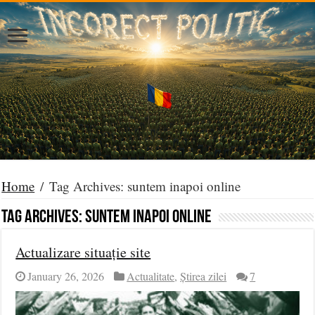
Home
/
Tag Archives: suntem inapoi online
Tag Archives:
suntem inapoi online
Actualizare situație site
January 26, 2026
Actualitate
,
Știrea zilei
7