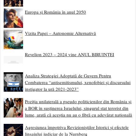
Europa și România în anul 2050
Vizita Papei – Autonomie Alternativă
Revelion 2023 – 2024 vine ANUL BIRUINȚEI
Analiza Strategiei Adoptată de Guvern Pentru
Combaterea “antisemitismului, xenofobiei și discursului
instigator la ură 2021-2023”
Poziția unilaterală a pseudo politicienilor din România și
a BOR în susținerea Israelului, singurul stat terorist din
lume, arată că aceștia nu au o fibră cu adevărat națională
Agresiunea împotriva Revizioniștilor Istorici și efectele
linșajului judiciar de la Nurnberg