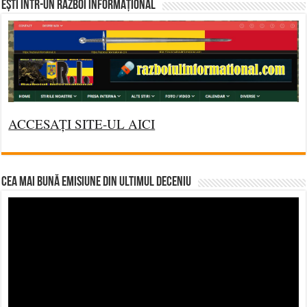
Ești într-un RĂZBOI INFORMAȚIONAL
ACCESAȚI SITE-UL AICI
CEA MAI BUNĂ EMISIUNE DIN ULTIMUL DECENIU
Video
Player