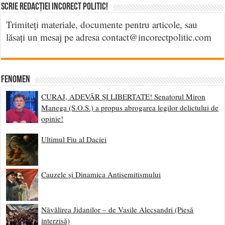
Scrie Redacției Incorect Politic!
Trimiteți materiale, documente pentru articole, sau
lăsați un mesaj pe adresa contact@incorectpolitic.com
Fenomen
CURAJ, ADEVĂR ȘI LIBERTATE! Senatorul Miron
Manega (S.O.S.) a propus abrogarea legilor delictului de
opinie!
Ultimul Fiu al Daciei
Cauzele și Dinamica Antisemitismului
Năvălirea Jidanilor – de Vasile Alecsandri (Piesă
interzisă)