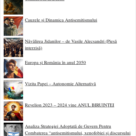
Cauzele și Dinamica Antisemitismului
Năvălirea Jidanilor – de Vasile Alecsandri (Piesă
interzisă)
Europa și România în anul 2050
Vizita Papei – Autonomie Alternativă
Revelion 2023 – 2024 vine ANUL BIRUINȚEI
Analiza Strategiei Adoptată de Guvern Pentru
Combaterea “antisemitismului, xenofobiei și discursului