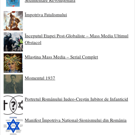
Împotriva Fatalismului
Începutul Etapei Post-Globaliste – Mass Media Ultimul
Obstacol
Mlaștina Mass Media – Serial Complet
Momentul 1937
Portretul Românului Iudeo-Creștin Iubitor de Infanticid
Manifest Împotriva Național-Sionismului din România