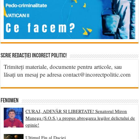
Scrie Redacției Incorect Politic!
Trimiteți materiale, documente pentru articole, sau
lăsați un mesaj pe adresa contact@incorectpolitic.com
Fenomen
CURAJ, ADEVĂR ȘI LIBERTATE! Senatorul Miron
Manega (S.O.S.) a propus abrogarea legilor delictului de
opinie!
Ultimul Fiu al Daciei