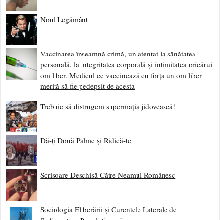
Noul Legământ
Vaccinarea înseamnă crimă, un atentat la sănătatea
personală, la integritatea corporală și intimitatea oricărui
om liber. Medicul ce vaccinează cu forța un om liber
merită să fie pedepsit de acesta
Trebuie să distrugem supermația jidovească!
Dă-ți Două Palme și Ridică-te
Scrisoare Deschisă Către Neamul Românesc
Sociologia Eliberării și Curentele Laterale de
Sedimentare Revoluționară