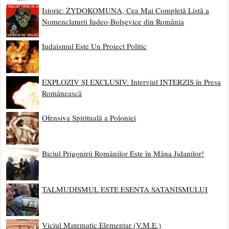
Istorie: ŻYDOKOMUNA, Cea Mai Completă Listă a
Nomenclaturii Iudeo-Bolșevice din România
Iudaismul Este Un Proiect Politic
EXPLOZIV ȘI EXCLUSIV: Interviul INTERZIS în Presa
Românească
Ofensiva Spirituală a Poloniei
Biciul Prigonirii Românilor Este în Mâna Jidanilor!
TALMUDISMUL ESTE ESENȚA SATANISMULUI
Viciul Matematic Elementar (V.M.E.)