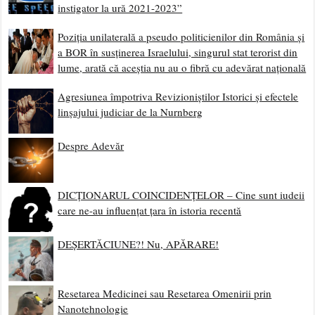
instigator la ură 2021-2023”
Poziția unilaterală a pseudo politicienilor din România și
a BOR în susținerea Israelului, singurul stat terorist din
lume, arată că aceștia nu au o fibră cu adevărat națională
Agresiunea împotriva Revizioniștilor Istorici și efectele
linșajului judiciar de la Nurnberg
Despre Adevăr
DICȚIONARUL COINCIDENȚELOR – Cine sunt iudeii
care ne-au influențat țara în istoria recentă
DEȘERTĂCIUNE?! Nu, APĂRARE!
Resetarea Medicinei sau Resetarea Omenirii prin
Nanotehnologie