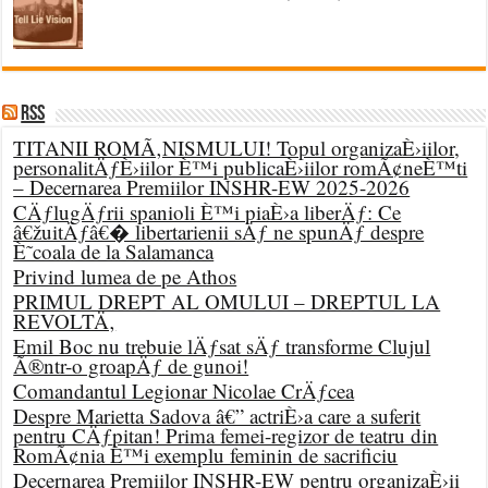
RSS
TITANII ROMÃ‚NISMULUI! Topul organizaÈ›iilor,
personalitÄƒÈ›iilor È™i publicaÈ›iilor romÃ¢neÈ™ti
– Decernarea Premiilor INSHR-EW 2025-2026
CÄƒlugÄƒrii spanioli È™i piaÈ›a liberÄƒ: Ce
â€žuitÄƒâ€� libertarienii sÄƒ ne spunÄƒ despre
È˜coala de la Salamanca
Privind lumea de pe Athos
PRIMUL DREPT AL OMULUI – DREPTUL LA
REVOLTÄ‚
Emil Boc nu trebuie lÄƒsat sÄƒ transforme Clujul
Ã®ntr-o groapÄƒ de gunoi!
Comandantul Legionar Nicolae CrÄƒcea
Despre Marietta Sadova â€” actriÈ›a care a suferit
pentru CÄƒpitan! Prima femei-regizor de teatru din
RomÃ¢nia È™i exemplu feminin de sacrificiu
Decernarea Premiilor INSHR-EW pentru organizaÈ›ii