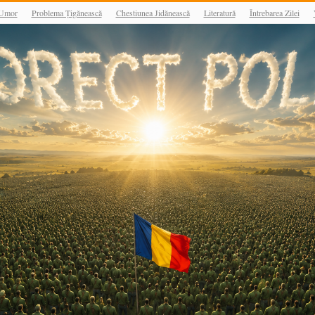
Umor
Problema Țigănească
Chestiunea Jidănească
Literatură
Întrebarea Zilei