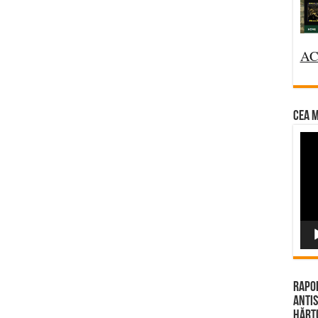
AC
CEA M
Vi
Pla
Rapor
Antis
Hărțu