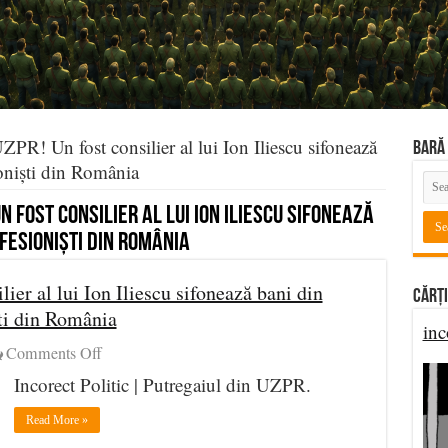
PR! Un fost consilier al lui Ion Iliescu sifonează
BARĂ 
ioniști din România
n fost consilier al lui Ion Iliescu sifonează
ofesioniști din România
ier al lui Ion Iliescu sifonează bani din
Cărți
ști din România
inc
on
Comments Off
Scandal
Incorect Politic | Putregaiul din UZPR.
în
UZPR!
Read More »
Un