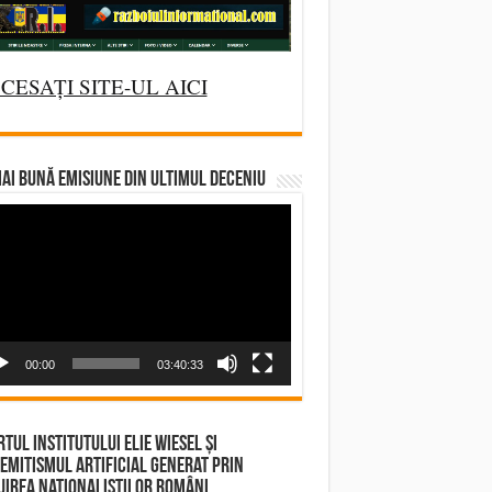
CESAȚI SITE-UL AICI
AI BUNĂ EMISIUNE DIN ULTIMUL DECENIU
deo
yer
00:00
03:40:33
tul Institutului Elie Wiesel și
emitismul Artificial Generat prin
irea Naționaliștilor Români