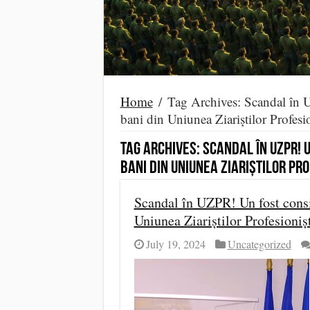
Home
/
Tag Archives: Scandal în UZ
bani din Uniunea Ziariștilor Profes
Tag Archives:
Scandal în UZPR! U
bani din Uniunea Ziariștilor Pr
Scandal în UZPR! Un fost consil
Uniunea Ziariștilor Profesioni
July 19, 2024
Uncategorized