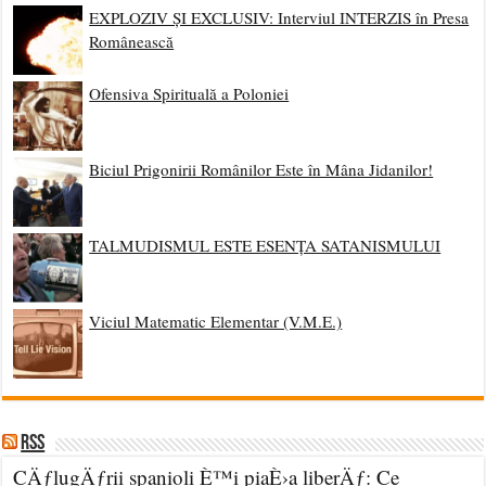
EXPLOZIV ȘI EXCLUSIV: Interviul INTERZIS în Presa
Românească
Ofensiva Spirituală a Poloniei
Biciul Prigonirii Românilor Este în Mâna Jidanilor!
TALMUDISMUL ESTE ESENȚA SATANISMULUI
Viciul Matematic Elementar (V.M.E.)
RSS
CÄƒlugÄƒrii spanioli È™i piaÈ›a liberÄƒ: Ce