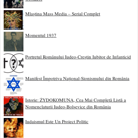
Mlaștina Mass Media – Serial Complet
Momentul 1937
Portretul Românului Iudeo-Creștin Iubitor de Infanticid
Manifest Împotriva Național-Sionismului din România
Istorie: ŻYDOKOMUNA, Cea Mai Completă Listă a
Nomenclaturii Iudeo-Bolșevice din România
Iudaismul Este Un Proiect Politic