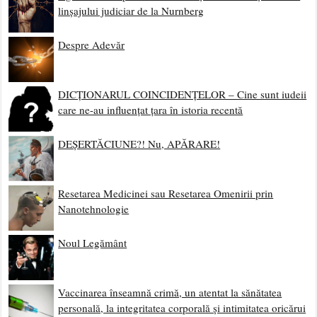
linșajului judiciar de la Nurnberg
Despre Adevăr
DICȚIONARUL COINCIDENȚELOR – Cine sunt iudeii
care ne-au influențat țara în istoria recentă
DEȘERTĂCIUNE?! Nu, APĂRARE!
Resetarea Medicinei sau Resetarea Omenirii prin
Nanotehnologie
Noul Legământ
Vaccinarea înseamnă crimă, un atentat la sănătatea
personală, la integritatea corporală și intimitatea oricărui