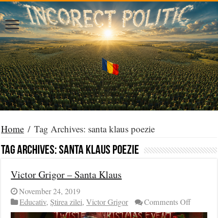
Home
/
Tag Archives: santa klaus poezie
Tag Archives:
santa klaus poezie
Victor Grigor – Santa Klaus
November 24, 2019
on
Educativ
,
Știrea zilei
,
Victor Grigor
Comments Off
Victor