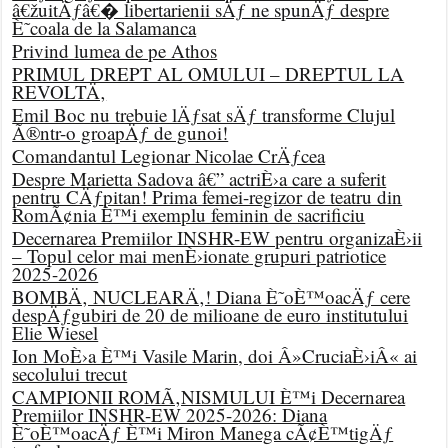
â€žuitÄƒâ€� libertarienii sÄƒ ne spunÄƒ despre
È˜coala de la Salamanca
Privind lumea de pe Athos
PRIMUL DREPT AL OMULUI – DREPTUL LA
REVOLTÄ‚
Emil Boc nu trebuie lÄƒsat sÄƒ transforme Clujul
Ã®ntr-o groapÄƒ de gunoi!
Comandantul Legionar Nicolae CrÄƒcea
Despre Marietta Sadova â€” actriÈ›a care a suferit
pentru CÄƒpitan! Prima femei-regizor de teatru din
RomÃ¢nia È™i exemplu feminin de sacrificiu
Decernarea Premiilor INSHR-EW pentru organizaÈ›ii
– Topul celor mai menÈ›ionate grupuri patriotice
2025-2026
BOMBÄ‚ NUCLEARÄ‚! Diana È˜oÈ™oacÄƒ cere
despÄƒgubiri de 20 de milioane de euro institutului
Elie Wiesel
Ion MoÈ›a È™i Vasile Marin, doi Â»CruciaÈ›iÂ« ai
secolului trecut
CAMPIONII ROMÃ‚NISMULUI È™i Decernarea
Premiilor INSHR-EW 2025-2026: Diana
È˜oÈ™oacÄƒ È™i Miron Manega cÃ¢È™tigÄƒ