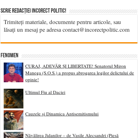
Scrie Redacției Incorect Politic!
Trimiteți materiale, documente pentru articole, sau
lăsați un mesaj pe adresa contact@incorectpolitic.com
Fenomen
CURAJ, ADEVĂR ȘI LIBERTATE! Senatorul Miron
Manega (S.O.S.) a propus abrogarea legilor delictului de
opinie!
Ultimul Fiu al Daciei
Cauzele și Dinamica Antisemitismului
Năvălirea Jidanilor – de Vasile Alecsandri (Piesă