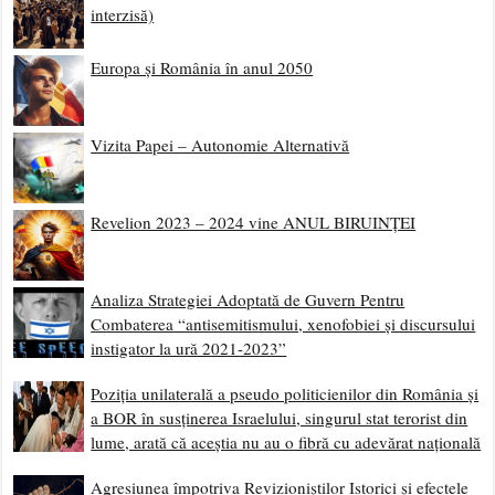
interzisă)
Europa și România în anul 2050
Vizita Papei – Autonomie Alternativă
Revelion 2023 – 2024 vine ANUL BIRUINȚEI
Analiza Strategiei Adoptată de Guvern Pentru
Combaterea “antisemitismului, xenofobiei și discursului
instigator la ură 2021-2023”
Poziția unilaterală a pseudo politicienilor din România și
a BOR în susținerea Israelului, singurul stat terorist din
lume, arată că aceștia nu au o fibră cu adevărat națională
Agresiunea împotriva Revizioniștilor Istorici și efectele