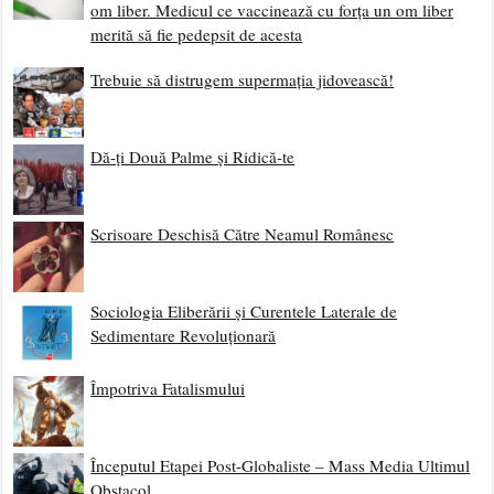
om liber. Medicul ce vaccinează cu forța un om liber
merită să fie pedepsit de acesta
Trebuie să distrugem supermația jidovească!
Dă-ți Două Palme și Ridică-te
Scrisoare Deschisă Către Neamul Românesc
Sociologia Eliberării și Curentele Laterale de
Sedimentare Revoluționară
Împotriva Fatalismului
Începutul Etapei Post-Globaliste – Mass Media Ultimul
Obstacol