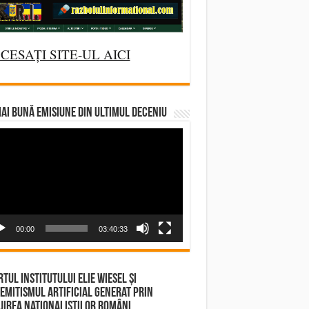
CESAȚI SITE-UL AICI
AI BUNĂ EMISIUNE DIN ULTIMUL DECENIU
deo
yer
00:00
03:40:33
tul Institutului Elie Wiesel și
emitismul Artificial Generat prin
irea Naționaliștilor Români