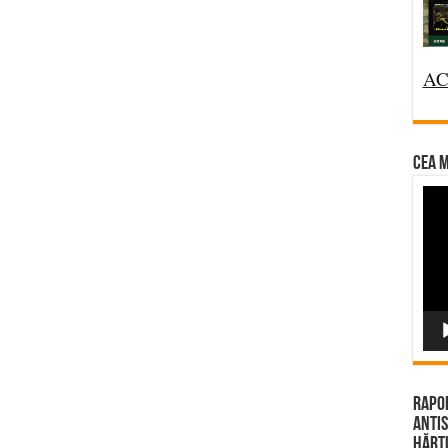
AC
CEA M
Vi
Pla
Rapor
Antis
Hărțu