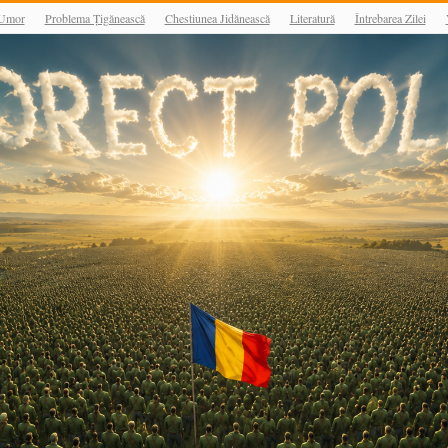
Umor
Problema Țigănească
Chestiunea Jidănească
Literatură
Întrebarea Zilei