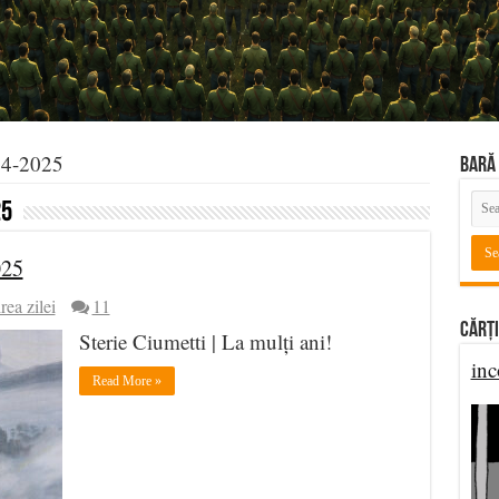
24-2025
BARĂ 
25
025
rea zilei
11
Cărți
Sterie Ciumetti | La mulți ani!
inc
Read More »