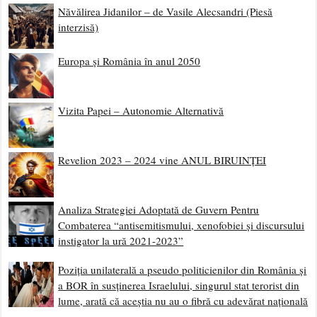
Năvălirea Jidanilor – de Vasile Alecsandri (Piesă
interzisă)
Europa și România în anul 2050
Vizita Papei – Autonomie Alternativă
Revelion 2023 – 2024 vine ANUL BIRUINȚEI
Analiza Strategiei Adoptată de Guvern Pentru
Combaterea “antisemitismului, xenofobiei și discursului
instigator la ură 2021-2023”
Poziția unilaterală a pseudo politicienilor din România și
a BOR în susținerea Israelului, singurul stat terorist din
lume, arată că aceștia nu au o fibră cu adevărat națională