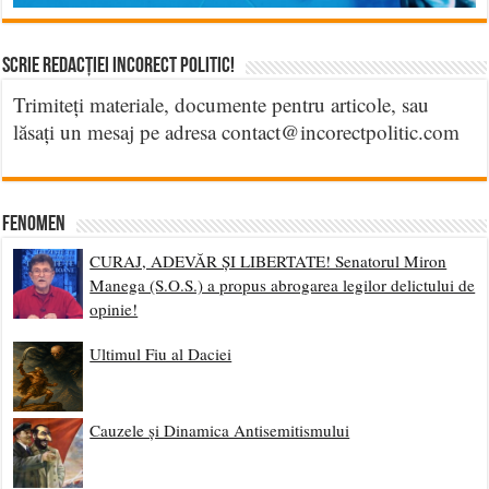
Scrie Redacției Incorect Politic!
Trimiteți materiale, documente pentru articole, sau
lăsați un mesaj pe adresa contact@incorectpolitic.com
Fenomen
CURAJ, ADEVĂR ȘI LIBERTATE! Senatorul Miron
Manega (S.O.S.) a propus abrogarea legilor delictului de
opinie!
Ultimul Fiu al Daciei
Cauzele și Dinamica Antisemitismului