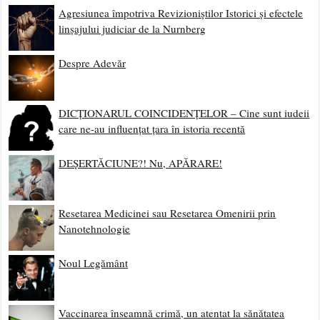
Agresiunea împotriva Revizioniștilor Istorici și efectele
linșajului judiciar de la Nurnberg
Despre Adevăr
DICȚIONARUL COINCIDENȚELOR – Cine sunt iudeii
care ne-au influențat țara în istoria recentă
DEȘERTĂCIUNE?! Nu, APĂRARE!
Resetarea Medicinei sau Resetarea Omenirii prin
Nanotehnologie
Noul Legământ
Vaccinarea înseamnă crimă, un atentat la sănătatea