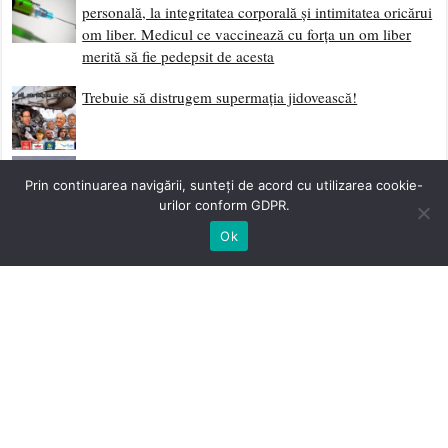
personală, la integritatea corporală și intimitatea oricărui
om liber. Medicul ce vaccinează cu forța un om liber
merită să fie pedepsit de acesta
Trebuie să distrugem supermația jidovească!
Dă-ți Două Palme și Ridică-te
Prin continuarea navigării, sunteți de acord cu utilizarea cookie-
urilor conform GDPR.
Scrisoare Deschisă Către Neamul Românesc
Ok
Sociologia Eliberării și Curentele Laterale de
Sedimentare Revoluționară
Împotriva Fatalismului
Începutul Etapei Post-Globaliste – Mass Media Ultimul