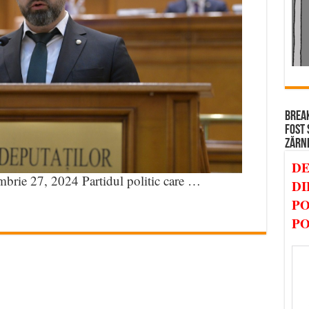
BREAK
FOST 
ZĂRN
DE
mbrie 27, 2024 Partidul politic care …
DI
PO
PO