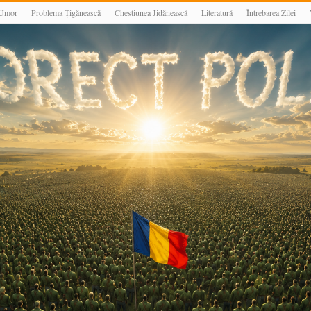
Umor
Problema Țigănească
Chestiunea Jidănească
Literatură
Întrebarea Zilei