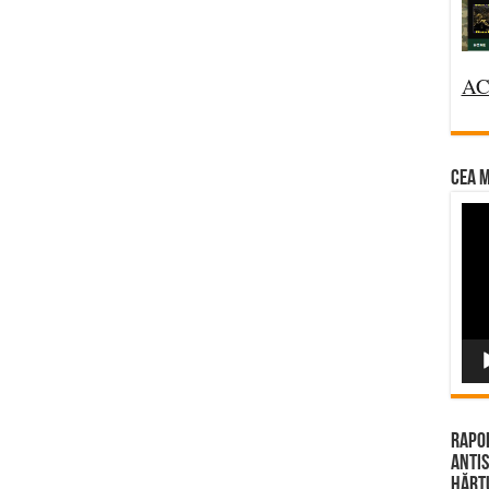
AC
CEA M
Vi
Pla
Rapor
Antis
Hărțu