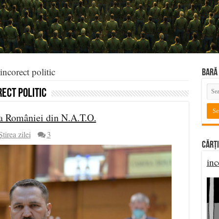
incorect politic
BARĂ 
ect politic
rea României din N.A.T.O.
Știrea zilei
3
Cărți
inc