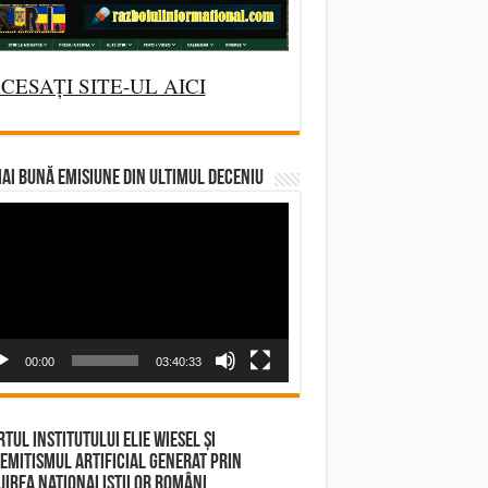
CESAȚI SITE-UL AICI
AI BUNĂ EMISIUNE DIN ULTIMUL DECENIU
deo
yer
00:00
03:40:33
tul Institutului Elie Wiesel și
emitismul Artificial Generat prin
irea Naționaliștilor Români