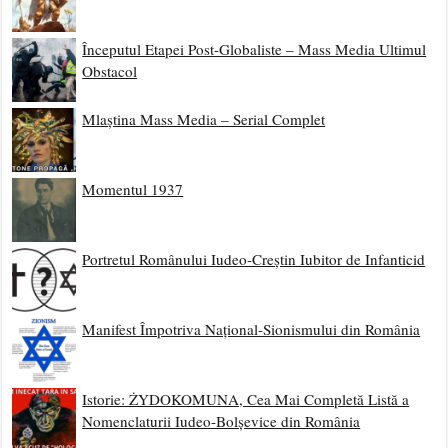
Începutul Etapei Post-Globaliste – Mass Media Ultimul
Obstacol
Mlaștina Mass Media – Serial Complet
Momentul 1937
Portretul Românului Iudeo-Creștin Iubitor de Infanticid
Manifest Împotriva Național-Sionismului din România
Istorie: ŻYDOKOMUNA, Cea Mai Completă Listă a
Nomenclaturii Iudeo-Bolșevice din România