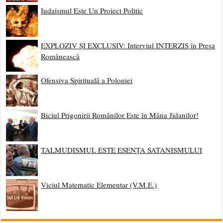
Iudaismul Este Un Proiect Politic
EXPLOZIV ȘI EXCLUSIV: Interviul INTERZIS în Presa
Românească
Ofensiva Spirituală a Poloniei
Biciul Prigonirii Românilor Este în Mâna Jidanilor!
TALMUDISMUL ESTE ESENȚA SATANISMULUI
Viciul Matematic Elementar (V.M.E.)