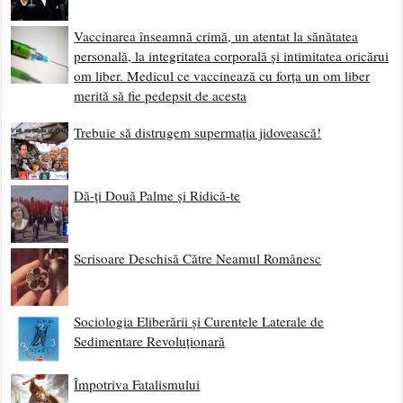
Vaccinarea înseamnă crimă, un atentat la sănătatea
personală, la integritatea corporală și intimitatea oricărui
om liber. Medicul ce vaccinează cu forța un om liber
merită să fie pedepsit de acesta
Trebuie să distrugem supermația jidovească!
Dă-ți Două Palme și Ridică-te
Scrisoare Deschisă Către Neamul Românesc
Sociologia Eliberării și Curentele Laterale de
Sedimentare Revoluționară
Împotriva Fatalismului