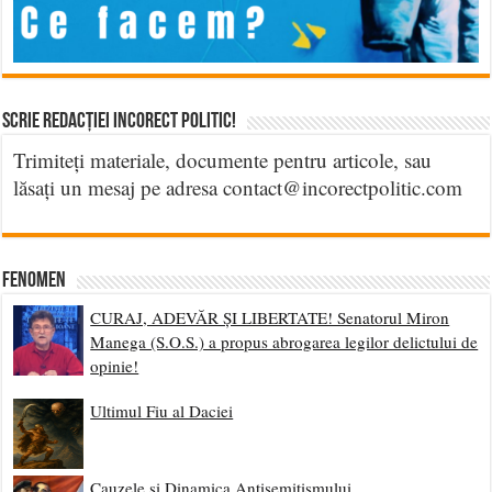
Scrie Redacției Incorect Politic!
Trimiteți materiale, documente pentru articole, sau
lăsați un mesaj pe adresa contact@incorectpolitic.com
Fenomen
CURAJ, ADEVĂR ȘI LIBERTATE! Senatorul Miron
Manega (S.O.S.) a propus abrogarea legilor delictului de
opinie!
Ultimul Fiu al Daciei
Cauzele și Dinamica Antisemitismului