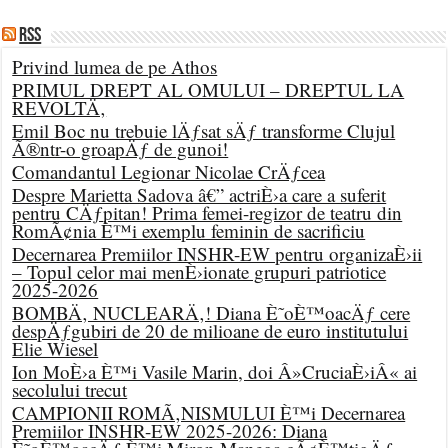
RSS
Privind lumea de pe Athos
PRIMUL DREPT AL OMULUI – DREPTUL LA
REVOLTÄ‚
Emil Boc nu trebuie lÄƒsat sÄƒ transforme Clujul
Ã®ntr-o groapÄƒ de gunoi!
Comandantul Legionar Nicolae CrÄƒcea
Despre Marietta Sadova â€” actriÈ›a care a suferit
pentru CÄƒpitan! Prima femei-regizor de teatru din
RomÃ¢nia È™i exemplu feminin de sacrificiu
Decernarea Premiilor INSHR-EW pentru organizaÈ›ii
– Topul celor mai menÈ›ionate grupuri patriotice
2025-2026
BOMBÄ‚ NUCLEARÄ‚! Diana È˜oÈ™oacÄƒ cere
despÄƒgubiri de 20 de milioane de euro institutului
Elie Wiesel
Ion MoÈ›a È™i Vasile Marin, doi Â»CruciaÈ›iÂ« ai
secolului trecut
CAMPIONII ROMÃ‚NISMULUI È™i Decernarea
Premiilor INSHR-EW 2025-2026: Diana