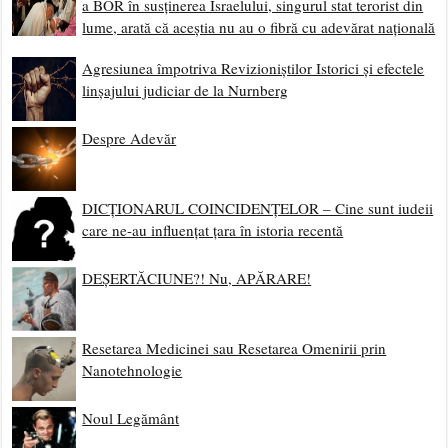
a BOR în susținerea Israelului, singurul stat terorist din
lume, arată că aceștia nu au o fibră cu adevărat națională
Agresiunea împotriva Revizioniștilor Istorici și efectele
linșajului judiciar de la Nurnberg
Despre Adevăr
DICȚIONARUL COINCIDENȚELOR – Cine sunt iudeii
care ne-au influențat țara în istoria recentă
DEȘERTĂCIUNE?! Nu, APĂRARE!
Resetarea Medicinei sau Resetarea Omenirii prin
Nanotehnologie
Noul Legământ