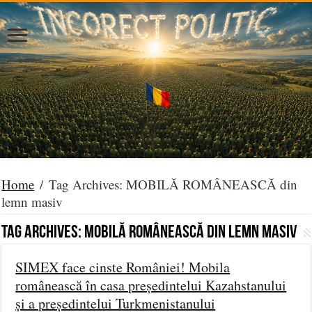
Home
/
Tag Archives: MOBILĂ ROMÂNEASCĂ din
lemn masiv
Tag Archives:
MOBILĂ ROMÂNEASCĂ din lemn masiv
SIMEX face cinste României! Mobila
românească în casa președintelui Kazahstanului
și a președintelui Turkmenistanului