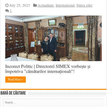
July 25, 2023
Actualitate
,
Internațional
,
Știrea zilei
1
Incorect Politic | Directorul SIMEX vorbește și
împotriva "cămătarilor internaționali"!
Read More »
BARĂ DE CĂUTARE