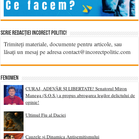
Scrie Redacției Incorect Politic!
Trimiteți materiale, documente pentru articole, sau
lăsați un mesaj pe adresa contact@incorectpolitic.com
Fenomen
CURAJ, ADEVĂR ȘI LIBERTATE! Senatorul Miron
Manega (S.O.S.) a propus abrogarea legilor delictului de
opinie!
Ultimul Fiu al Daciei
Cauzele și Dinamica Antisemitismului