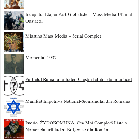
Începutul Etapei Post-Globaliste – Mass Media Ultimul
Obstacol
Mlaștina Mass Media – Serial Complet
Momentul 1937
Portretul Românului Iudeo-Creștin Iubitor de Infanticid
Manifest Împotriva Național-Sionismului din România
Istorie: ŻYDOKOMUNA, Cea Mai Completă Listă a
Nomenclaturii Iudeo-Bolșevice din România