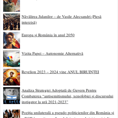
Năvălirea Jidanilor – de Vasile Alecsandri (Piesă
interzisă)
Europa și România în anul 2050
Vizita Papei – Autonomie Alternativă
Revelion 2023 – 2024 vine ANUL BIRUINȚEI
Analiza Strategiei Adoptată de Guvern Pentru
Combaterea “antisemitismului, xenofobiei și discursului
instigator la ură 2021-2023”
Poziția unilaterală a pseudo politicienilor din România și