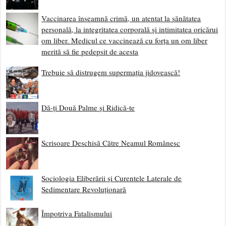
Vaccinarea înseamnă crimă, un atentat la sănătatea
personală, la integritatea corporală și intimitatea oricărui
om liber. Medicul ce vaccinează cu forța un om liber
merită să fie pedepsit de acesta
Trebuie să distrugem supermația jidovească!
Dă-ți Două Palme și Ridică-te
Scrisoare Deschisă Către Neamul Românesc
Sociologia Eliberării și Curentele Laterale de
Sedimentare Revoluționară
Împotriva Fatalismului