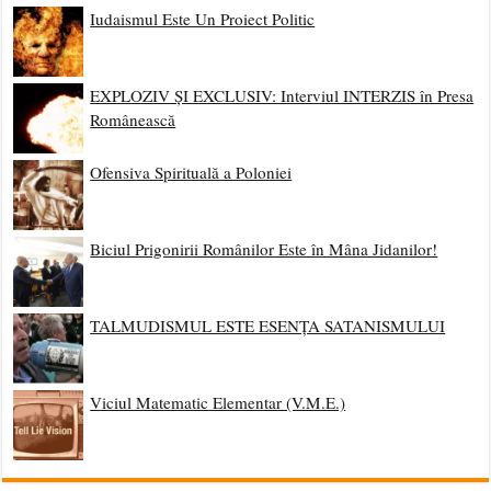
Iudaismul Este Un Proiect Politic
EXPLOZIV ȘI EXCLUSIV: Interviul INTERZIS în Presa
Românească
Ofensiva Spirituală a Poloniei
Biciul Prigonirii Românilor Este în Mâna Jidanilor!
TALMUDISMUL ESTE ESENȚA SATANISMULUI
Viciul Matematic Elementar (V.M.E.)