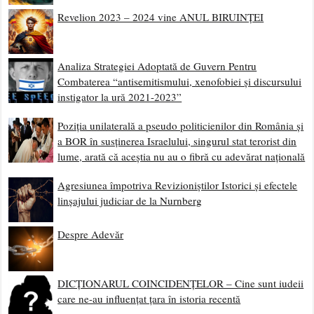
Revelion 2023 – 2024 vine ANUL BIRUINȚEI
Analiza Strategiei Adoptată de Guvern Pentru
Combaterea “antisemitismului, xenofobiei și discursului
instigator la ură 2021-2023”
Poziția unilaterală a pseudo politicienilor din România și
a BOR în susținerea Israelului, singurul stat terorist din
lume, arată că aceștia nu au o fibră cu adevărat națională
Agresiunea împotriva Revizioniștilor Istorici și efectele
linșajului judiciar de la Nurnberg
Despre Adevăr
DICȚIONARUL COINCIDENȚELOR – Cine sunt iudeii
care ne-au influențat țara în istoria recentă