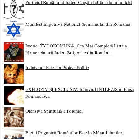
Portretul Românului Iudeo-Creștin Iubitor de Infanticid
Manifest Împotriva Național-Sionismului din România
Istorie: ŻYDOKOMUNA, Cea Mai Completă Listă a
Nomenclaturii Iudeo-Bolșevice din România
Iudaismul Este Un Proiect Politic
EXPLOZIV ȘI EXCLUSIV: Interviul INTERZIS în Presa
Românească
Ofensiva Spirituală a Poloniei
Biciul Prigonirii Românilor Este în Mâna Jidanilor!