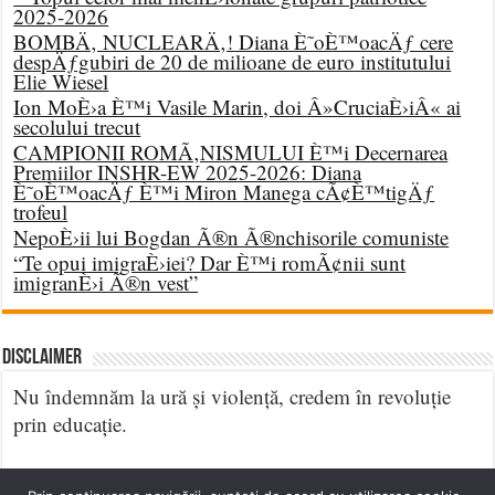
2025-2026
BOMBÄ‚ NUCLEARÄ‚! Diana È˜oÈ™oacÄƒ cere
despÄƒgubiri de 20 de milioane de euro institutului
Elie Wiesel
Ion MoÈ›a È™i Vasile Marin, doi Â»CruciaÈ›iÂ« ai
secolului trecut
CAMPIONII ROMÃ‚NISMULUI È™i Decernarea
Premiilor INSHR-EW 2025-2026: Diana
È˜oÈ™oacÄƒ È™i Miron Manega cÃ¢È™tigÄƒ
trofeul
NepoÈ›ii lui Bogdan Ã®n Ã®nchisorile comuniste
“Te opui imigraÈ›iei? Dar È™i romÃ¢nii sunt
imigranÈ›i Ã®n vest”
DISCLAIMER
Nu îndemnăm la ură și violență, credem în revoluție
prin educație.