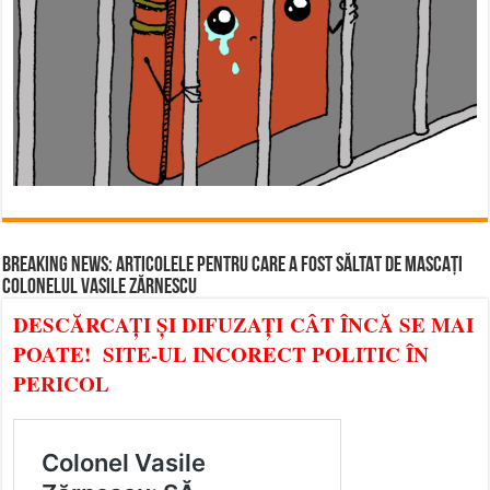
BREAKING NEWS: ARTICOLELE PENTRU CARE A FOST SĂLTAT DE MASCAȚI
COLONELUL VASILE ZĂRNESCU
DESCĂRCAȚI ȘI DIFUZAȚI CÂT ÎNCĂ SE MAI
POATE! SITE-UL INCORECT POLITIC ÎN
PERICOL