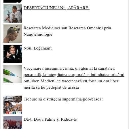
DEȘERTĂCIUNE?! Nu, APĂRARE!
Resetarea Medicinei sau Resetarea Omenirii prin
Nanotehnologie
Noul Legământ
Vaccinarea înseamnă crimă, un atentat la sănătatea
personală, la integritatea corporală și intimitatea oricărui
om liber. Medicul ce vaccinează cu forța un om liber
merită să fie pedepsit de acesta
Trebuie să distrugem supermația jidovească!
Dă-ți Două Palme și Ridică-te