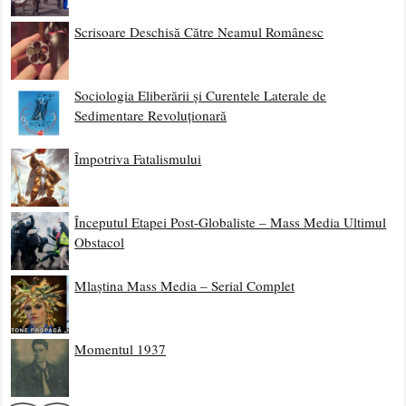
Scrisoare Deschisă Către Neamul Românesc
Sociologia Eliberării și Curentele Laterale de
Sedimentare Revoluționară
Împotriva Fatalismului
Începutul Etapei Post-Globaliste – Mass Media Ultimul
Obstacol
Mlaștina Mass Media – Serial Complet
Momentul 1937