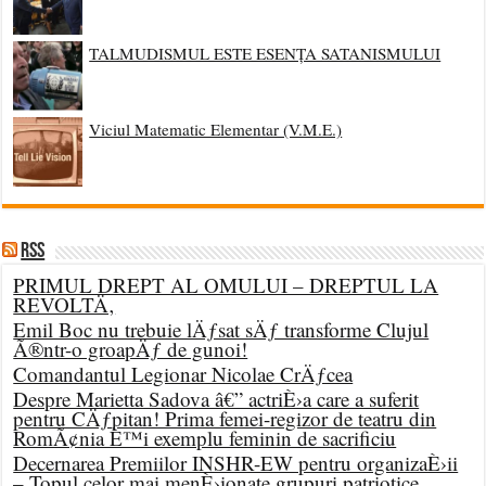
TALMUDISMUL ESTE ESENȚA SATANISMULUI
Viciul Matematic Elementar (V.M.E.)
RSS
PRIMUL DREPT AL OMULUI – DREPTUL LA
REVOLTÄ‚
Emil Boc nu trebuie lÄƒsat sÄƒ transforme Clujul
Ã®ntr-o groapÄƒ de gunoi!
Comandantul Legionar Nicolae CrÄƒcea
Despre Marietta Sadova â€” actriÈ›a care a suferit
pentru CÄƒpitan! Prima femei-regizor de teatru din
RomÃ¢nia È™i exemplu feminin de sacrificiu
Decernarea Premiilor INSHR-EW pentru organizaÈ›ii
– Topul celor mai menÈ›ionate grupuri patriotice