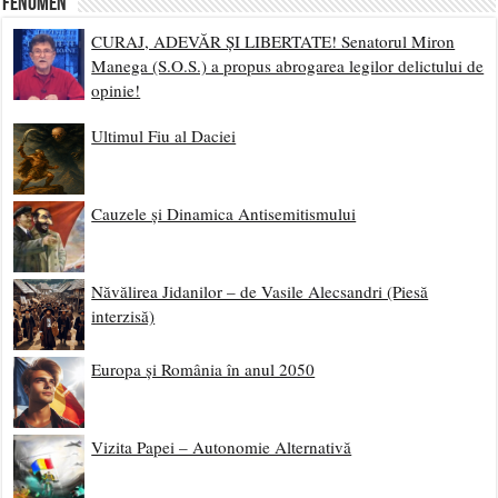
Fenomen
CURAJ, ADEVĂR ȘI LIBERTATE! Senatorul Miron
Manega (S.O.S.) a propus abrogarea legilor delictului de
opinie!
Ultimul Fiu al Daciei
Cauzele și Dinamica Antisemitismului
Năvălirea Jidanilor – de Vasile Alecsandri (Piesă
interzisă)
Europa și România în anul 2050
Vizita Papei – Autonomie Alternativă