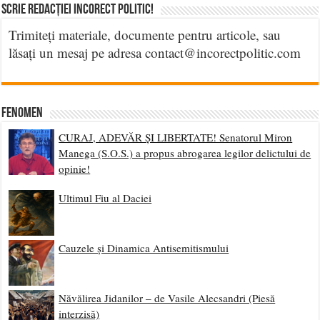
Scrie Redacției Incorect Politic!
Trimiteți materiale, documente pentru articole, sau
lăsați un mesaj pe adresa contact@incorectpolitic.com
Fenomen
CURAJ, ADEVĂR ȘI LIBERTATE! Senatorul Miron
Manega (S.O.S.) a propus abrogarea legilor delictului de
opinie!
Ultimul Fiu al Daciei
Cauzele și Dinamica Antisemitismului
Năvălirea Jidanilor – de Vasile Alecsandri (Piesă
interzisă)