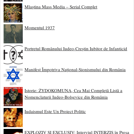
Mlaștina Mass Media – Serial Complet
Momentul 1937
Portretul Românului Iudeo-Creștin Iubitor de Infanticid
Manifest Împotriva Național-Sionismului din România
Istorie: ŻYDOKOMUNA, Cea Mai Completă Listă a
Nomenclaturii Iudeo-Bolșevice din România
Iudaismul Este Un Proiect Politic
EXPLOZIV ȘI EXCLUSIV: Interviul INTERZIS în Presa