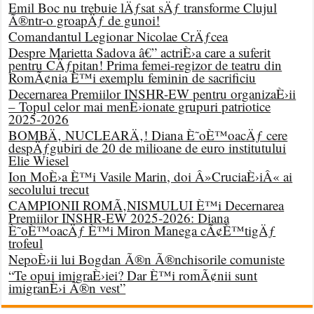
Emil Boc nu trebuie lÄƒsat sÄƒ transforme Clujul
Ã®ntr-o groapÄƒ de gunoi!
Comandantul Legionar Nicolae CrÄƒcea
Despre Marietta Sadova â€” actriÈ›a care a suferit
pentru CÄƒpitan! Prima femei-regizor de teatru din
RomÃ¢nia È™i exemplu feminin de sacrificiu
Decernarea Premiilor INSHR-EW pentru organizaÈ›ii
– Topul celor mai menÈ›ionate grupuri patriotice
2025-2026
BOMBÄ‚ NUCLEARÄ‚! Diana È˜oÈ™oacÄƒ cere
despÄƒgubiri de 20 de milioane de euro institutului
Elie Wiesel
Ion MoÈ›a È™i Vasile Marin, doi Â»CruciaÈ›iÂ« ai
secolului trecut
CAMPIONII ROMÃ‚NISMULUI È™i Decernarea
Premiilor INSHR-EW 2025-2026: Diana
È˜oÈ™oacÄƒ È™i Miron Manega cÃ¢È™tigÄƒ
trofeul
NepoÈ›ii lui Bogdan Ã®n Ã®nchisorile comuniste
“Te opui imigraÈ›iei? Dar È™i romÃ¢nii sunt
imigranÈ›i Ã®n vest”