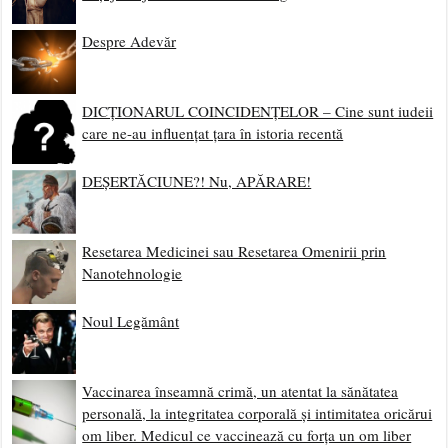
Despre Adevăr
DICȚIONARUL COINCIDENȚELOR – Cine sunt iudeii
care ne-au influențat țara în istoria recentă
DEȘERTĂCIUNE?! Nu, APĂRARE!
Resetarea Medicinei sau Resetarea Omenirii prin
Nanotehnologie
Noul Legământ
Vaccinarea înseamnă crimă, un atentat la sănătatea
personală, la integritatea corporală și intimitatea oricărui
om liber. Medicul ce vaccinează cu forța un om liber