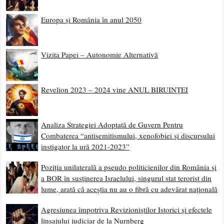
Europa și România în anul 2050
Vizita Papei – Autonomie Alternativă
Revelion 2023 – 2024 vine ANUL BIRUINȚEI
Analiza Strategiei Adoptată de Guvern Pentru
Combaterea “antisemitismului, xenofobiei și discursului
instigator la ură 2021-2023”
Poziția unilaterală a pseudo politicienilor din România și
a BOR în susținerea Israelului, singurul stat terorist din
lume, arată că aceștia nu au o fibră cu adevărat națională
Agresiunea împotriva Revizioniștilor Istorici și efectele
linșajului judiciar de la Nurnberg