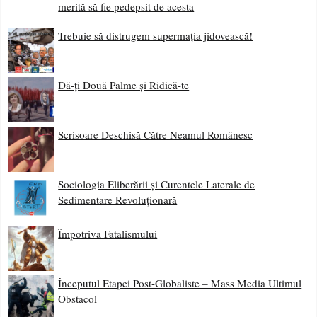
merită să fie pedepsit de acesta
Trebuie să distrugem supermația jidovească!
Dă-ți Două Palme și Ridică-te
Scrisoare Deschisă Către Neamul Românesc
Sociologia Eliberării și Curentele Laterale de
Sedimentare Revoluționară
Împotriva Fatalismului
Începutul Etapei Post-Globaliste – Mass Media Ultimul
Obstacol