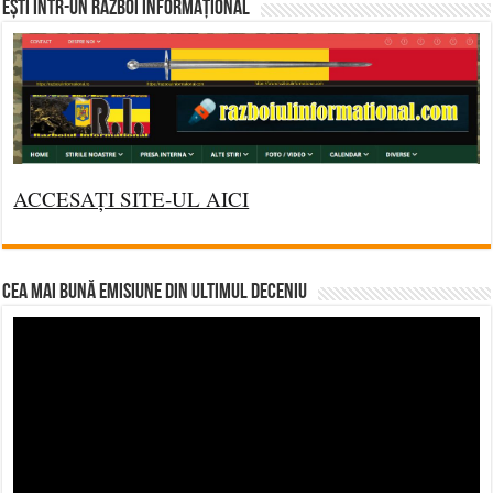
Ești într-un RĂZBOI INFORMAȚIONAL
ACCESAȚI SITE-UL AICI
CEA MAI BUNĂ EMISIUNE DIN ULTIMUL DECENIU
Video
Player