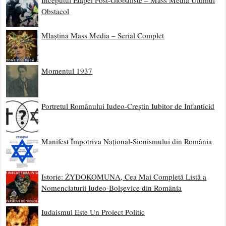
Începutul Etapei Post-Globaliste – Mass Media Ultimul
Obstacol
Mlaștina Mass Media – Serial Complet
Momentul 1937
Portretul Românului Iudeo-Creștin Iubitor de Infanticid
Manifest Împotriva Național-Sionismului din România
Istorie: ŻYDOKOMUNA, Cea Mai Completă Listă a
Nomenclaturii Iudeo-Bolșevice din România
Iudaismul Este Un Proiect Politic