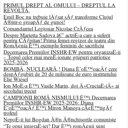
PRIMUL DREPT AL OMULUI – DREPTUL LA
REVOLTÄ‚
Emil Boc nu trebuie lÄƒsat sÄƒ transforme Clujul
Ã®ntr-o groapÄƒ de gunoi!
Comandantul Legionar Nicolae CrÄƒcea
Despre Marietta Sadova â€” actriÈ›a care a suferit
pentru CÄƒpitan! Prima femei-regizor de teatru din
RomÃ¢nia È™i exemplu feminin de sacrificiu
Decernarea Premiilor INSHR-EW pentru organizaÈ›ii
– Topul celor mai menÈ›ionate grupuri patriotice
2025-2026
BOMBÄ‚ NUCLEARÄ‚! Diana È˜oÈ™oacÄƒ cere
despÄƒgubiri de 20 de milioane de euro institutului
Elie Wiesel
Ion MoÈ›a È™i Vasile Marin, doi Â»CruciaÈ›iÂ« ai
secolului trecut
CAMPIONII ROMÃ‚NISMULUI È™i Decernarea
Premiilor INSHR-EW 2025-2026: Diana
È˜oÈ™oacÄƒ È™i Miron Manega cÃ¢È™tigÄƒ
trofeul
NepoÈ›ii lui Bogdan Ã®n Ã®nchisorile comuniste
“Te opui imigraÈ›iei? Dar È™i romÃ¢nii sunt