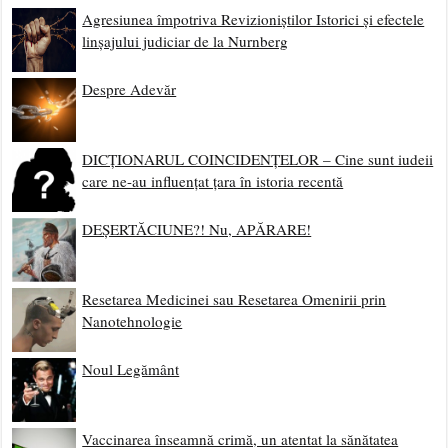
Agresiunea împotriva Revizioniștilor Istorici și efectele
linșajului judiciar de la Nurnberg
Despre Adevăr
DICȚIONARUL COINCIDENȚELOR – Cine sunt iudeii
care ne-au influențat țara în istoria recentă
DEȘERTĂCIUNE?! Nu, APĂRARE!
Resetarea Medicinei sau Resetarea Omenirii prin
Nanotehnologie
Noul Legământ
Vaccinarea înseamnă crimă, un atentat la sănătatea