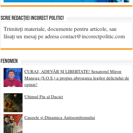
Scrie Redacției Incorect Politic!
Trimiteți materiale, documente pentru articole, sau
lăsați un mesaj pe adresa contact@incorectpolitic.com
Fenomen
CURAJ, ADEVĂR ȘI LIBERTATE! Senatorul Miron
Manega (S.O.S.) a propus abrogarea legilor delictului de
opinie!
Ultimul Fiu al Daciei
Cauzele și Dinamica Antisemitismului