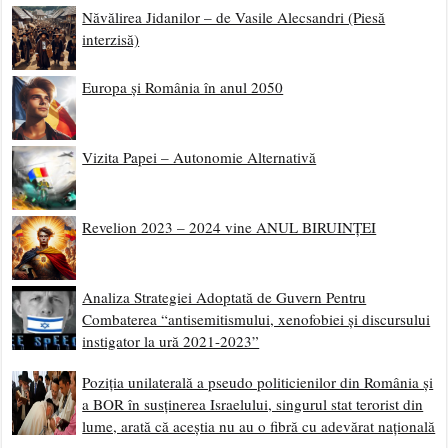
Năvălirea Jidanilor – de Vasile Alecsandri (Piesă
interzisă)
Europa și România în anul 2050
Vizita Papei – Autonomie Alternativă
Revelion 2023 – 2024 vine ANUL BIRUINȚEI
Analiza Strategiei Adoptată de Guvern Pentru
Combaterea “antisemitismului, xenofobiei și discursului
instigator la ură 2021-2023”
Poziția unilaterală a pseudo politicienilor din România și
a BOR în susținerea Israelului, singurul stat terorist din
lume, arată că aceștia nu au o fibră cu adevărat națională