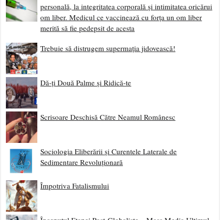
personală, la integritatea corporală și intimitatea oricărui
om liber. Medicul ce vaccinează cu forța un om liber
merită să fie pedepsit de acesta
Trebuie să distrugem supermația jidovească!
Dă-ți Două Palme și Ridică-te
Scrisoare Deschisă Către Neamul Românesc
Sociologia Eliberării și Curentele Laterale de
Sedimentare Revoluționară
Împotriva Fatalismului