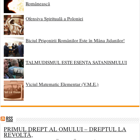
Românească
Ofensiva Spirituală a Poloniei
Biciul Prigonirii Românilor Este în Mâna Jidanilor!
TALMUDISMUL ESTE ESENȚA SATANISMULUI
Viciul Matematic Elementar (V.M.E.)
RSS
PRIMUL DREPT AL OMULUI – DREPTUL LA
REVOLTÄ‚