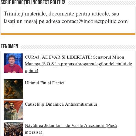
Scrie Redacției Incorect Politic!
Trimiteți materiale, documente pentru articole, sau
lăsați un mesaj pe adresa contact@incorectpolitic.com
Fenomen
CURAJ, ADEVĂR ȘI LIBERTATE! Senatorul Miron
Manega (S.O.S.) a propus abrogarea legilor delictului de
opinie!
Ultimul Fiu al Daciei
Cauzele și Dinamica Antisemitismului
Năvălirea Jidanilor – de Vasile Alecsandri (Piesă
interzisă)