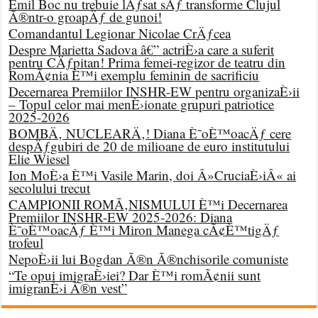
Emil Boc nu trebuie lÄƒsat sÄƒ transforme Clujul
Ã®ntr-o groapÄƒ de gunoi!
Comandantul Legionar Nicolae CrÄƒcea
Despre Marietta Sadova â€” actriÈ›a care a suferit
pentru CÄƒpitan! Prima femei-regizor de teatru din
RomÃ¢nia È™i exemplu feminin de sacrificiu
Decernarea Premiilor INSHR-EW pentru organizaÈ›ii
– Topul celor mai menÈ›ionate grupuri patriotice
2025-2026
BOMBÄ‚ NUCLEARÄ‚! Diana È˜oÈ™oacÄƒ cere
despÄƒgubiri de 20 de milioane de euro institutului
Elie Wiesel
Ion MoÈ›a È™i Vasile Marin, doi Â»CruciaÈ›iÂ« ai
secolului trecut
CAMPIONII ROMÃ‚NISMULUI È™i Decernarea
Premiilor INSHR-EW 2025-2026: Diana
È˜oÈ™oacÄƒ È™i Miron Manega cÃ¢È™tigÄƒ
trofeul
NepoÈ›ii lui Bogdan Ã®n Ã®nchisorile comuniste
“Te opui imigraÈ›iei? Dar È™i romÃ¢nii sunt
imigranÈ›i Ã®n vest”