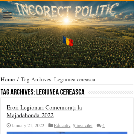
Home
/
Tag Archives: Legiunea cereasca
Tag Archives:
Legiunea cereasca
Eroii Legionari Comemorați la
Majadahonda 2022
January 21, 2022
Educativ
,
Știrea zilei
4