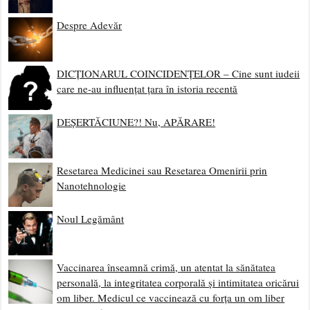
Despre Adevăr
DICȚIONARUL COINCIDENȚELOR – Cine sunt iudeii
care ne-au influențat țara în istoria recentă
DEȘERTĂCIUNE?! Nu, APĂRARE!
Resetarea Medicinei sau Resetarea Omenirii prin
Nanotehnologie
Noul Legământ
Vaccinarea înseamnă crimă, un atentat la sănătatea
personală, la integritatea corporală și intimitatea oricărui
om liber. Medicul ce vaccinează cu forța un om liber