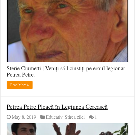
9
Mai
–
Înmormântarea
Martirului
Legionar
Petrea
Petre
Sterie Ciumetti | Veniți să-l cinstiți pe eroul legionar
Petrea Petre.
Read More »
Petrea Petre Pleacă în Legiunea Cerească
May 8, 2019
Educativ
,
Știrea zilei
1