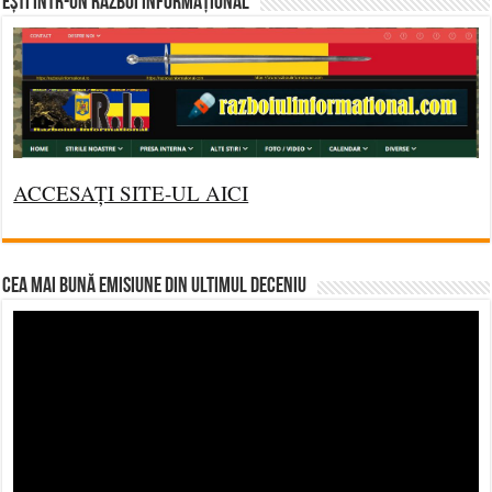
Ești într-un RĂZBOI INFORMAȚIONAL
ACCESAȚI SITE-UL AICI
CEA MAI BUNĂ EMISIUNE DIN ULTIMUL DECENIU
Video
Player