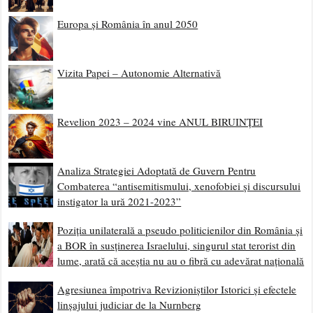
Europa și România în anul 2050
Vizita Papei – Autonomie Alternativă
Revelion 2023 – 2024 vine ANUL BIRUINȚEI
Analiza Strategiei Adoptată de Guvern Pentru
Combaterea “antisemitismului, xenofobiei și discursului
instigator la ură 2021-2023”
Poziția unilaterală a pseudo politicienilor din România și
a BOR în susținerea Israelului, singurul stat terorist din
lume, arată că aceștia nu au o fibră cu adevărat națională
Agresiunea împotriva Revizioniștilor Istorici și efectele
linșajului judiciar de la Nurnberg