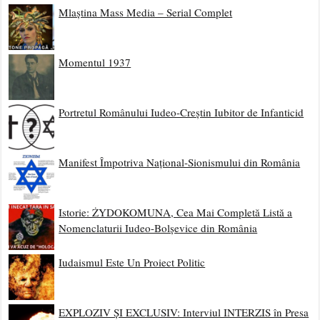
Mlaștina Mass Media – Serial Complet
Momentul 1937
Portretul Românului Iudeo-Creștin Iubitor de Infanticid
Manifest Împotriva Național-Sionismului din România
Istorie: ŻYDOKOMUNA, Cea Mai Completă Listă a
Nomenclaturii Iudeo-Bolșevice din România
Iudaismul Este Un Proiect Politic
EXPLOZIV ȘI EXCLUSIV: Interviul INTERZIS în Presa