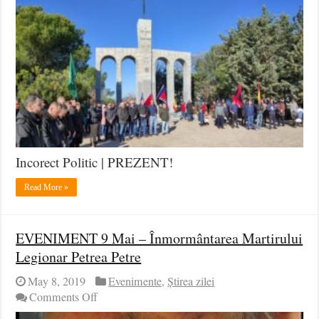
Incorect Politic | PREZENT!
Read More »
EVENIMENT 9 Mai – Înmormântarea Martirului
Legionar Petrea Petre
May 8, 2019
Evenimente
,
Știrea zilei
on
Comments Off
EVENIMENT