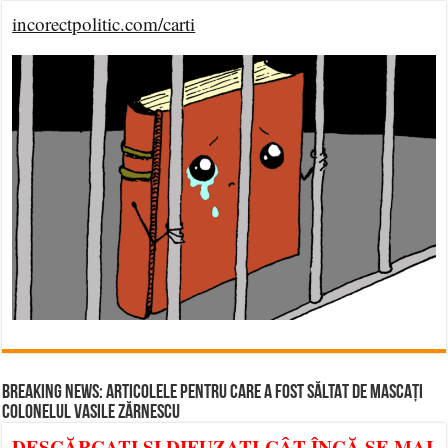
incorectpolitic.com/carti
BREAKING NEWS: ARTICOLELE PENTRU CARE A FOST SĂLTAT DE MASCAȚI
COLONELUL VASILE ZĂRNESCU
DESCĂRCAȚI ȘI DIFUZAȚI CÂT ÎNCĂ SE MAI