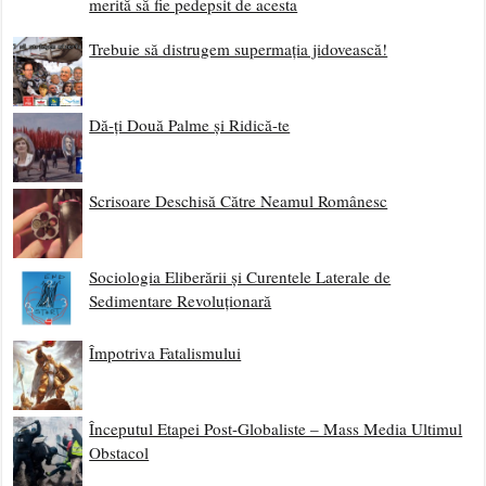
merită să fie pedepsit de acesta
Trebuie să distrugem supermația jidovească!
Dă-ți Două Palme și Ridică-te
Scrisoare Deschisă Către Neamul Românesc
Sociologia Eliberării și Curentele Laterale de
Sedimentare Revoluționară
Împotriva Fatalismului
Începutul Etapei Post-Globaliste – Mass Media Ultimul
Obstacol