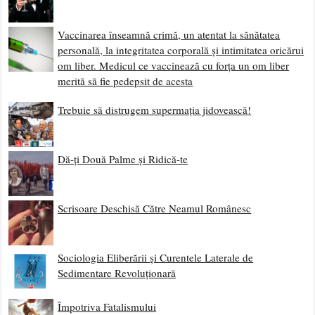
Vaccinarea înseamnă crimă, un atentat la sănătatea
personală, la integritatea corporală și intimitatea oricărui
om liber. Medicul ce vaccinează cu forța un om liber
merită să fie pedepsit de acesta
Trebuie să distrugem supermația jidovească!
Dă-ți Două Palme și Ridică-te
Scrisoare Deschisă Către Neamul Românesc
Sociologia Eliberării și Curentele Laterale de
Sedimentare Revoluționară
Împotriva Fatalismului