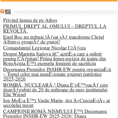
RSS
Privind lumea de pe Athos
PRIMUL DREPT AL OMULUI – DREPTUL LA
REVOLTÄ‚
Emil Boc nu trebuie lÄƒsat sÄƒ transforme Clujul
Ã®ntr-o groapÄƒ de gunoi!
Comandantul Legionar Nicolae CrÄƒcea
Despre Marietta Sadova â€” actriÈ›a care a suferit
pentru CÄƒpitan! Prima femei-regizor de teatru din
RomÃ¢nia È™i exemplu feminin de sacrificiu
Decernarea Premiilor INSHR-EW pentru organizaÈ›ii
– Topul celor mai menÈ›ionate grupuri patriotice
2025-2026
BOMBÄ‚ NUCLEARÄ‚! Diana È˜oÈ™oacÄƒ cere
despÄƒgubiri de 20 de milioane de euro institutului
Elie Wiesel
Ion MoÈ›a È™i Vasile Marin, doi Â»CruciaÈ›iÂ« ai
secolului trecut
CAMPIONII ROMÃ‚NISMULUI È™i Decernarea
Premiilor INSHR-EW 2025-2026: Diana