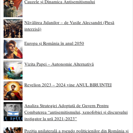
Cauzele și Dinamica Antisemitismului
Năvălirea Jidanilor – de Vasile Alecsandri (Piesă
interzisă)
Europa și România în anul 2050
Vizita Papei – Autonomie Alternativă
Revelion 2023 – 2024 vine ANUL BIRUINȚEI
Analiza Strategiei Adoptată de Guvern Pentru
Combaterea “antisemitismului, xenofobiei și discursului
instigator la ură 2021-2023”
Poziția unilaterală a pseudo politicienilor din România și