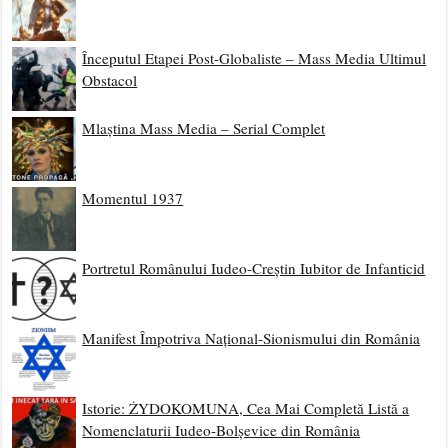
Începutul Etapei Post-Globaliste – Mass Media Ultimul
Obstacol
Mlaștina Mass Media – Serial Complet
Momentul 1937
Portretul Românului Iudeo-Creștin Iubitor de Infanticid
Manifest Împotriva Național-Sionismului din România
Istorie: ŻYDOKOMUNA, Cea Mai Completă Listă a
Nomenclaturii Iudeo-Bolșevice din România