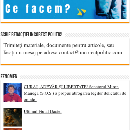
Scrie Redacției Incorect Politic!
Trimiteți materiale, documente pentru articole, sau
lăsați un mesaj pe adresa contact@incorectpolitic.com
Fenomen
CURAJ, ADEVĂR ȘI LIBERTATE! Senatorul Miron
Manega (S.O.S.) a propus abrogarea legilor delictului de
opinie!
Ultimul Fiu al Daciei