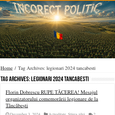
Home
/
Tag Archives: legionari 2024 tancabesti
Tag Archives:
legionari 2024 tancabesti
Florin Dobrescu RUPE TĂCEREA! Mesajul
organizatorului comemorării legionare de la
Tâncăbești
December 3, 2024
Actualitate
,
Știrea zilei
2