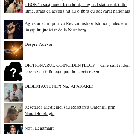
a BOR în susținerea Israelului, singurul stat terorist din
lume, arată că aceștia nu au o fibră cu adevărat națională
Agresiunea împotriva Revizioniștilor Istorici și efectele
linșajului judiciar de la Nurnberg
Despre Adevăr
DICȚIONARUL COINCIDENȚELOR – Cine sunt iudeii
care ne-au influențat țara în istoria recentă
DEȘERTĂCIUNE?! Nu, APĂRARE!
Resetarea Medicinei sau Resetarea Omenirii prin
Nanotehnologie
Noul Legământ