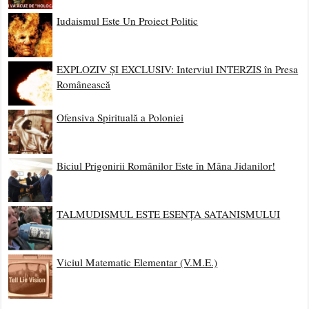
Iudaismul Este Un Proiect Politic
EXPLOZIV ȘI EXCLUSIV: Interviul INTERZIS în Presa
Românească
Ofensiva Spirituală a Poloniei
Biciul Prigonirii Românilor Este în Mâna Jidanilor!
TALMUDISMUL ESTE ESENȚA SATANISMULUI
Viciul Matematic Elementar (V.M.E.)