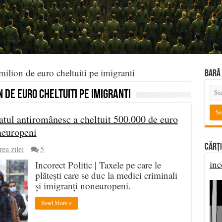
ilion de euro cheltuiti pe imigranti
BARĂ 
 de euro cheltuiti pe imigranti
tatul antiromânesc a cheltuit 500.000 de euro
neuropeni
Cărți
rea zilei
5
inc
Incorect Politic | Taxele pe care le
plătești care se duc la medici criminali
și imigranți noneuropeni.
Read More »