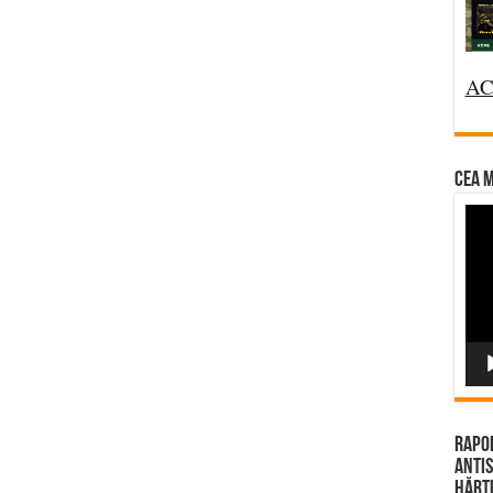
AC
CEA M
Vi
Pla
Rapor
Antis
Hărțu