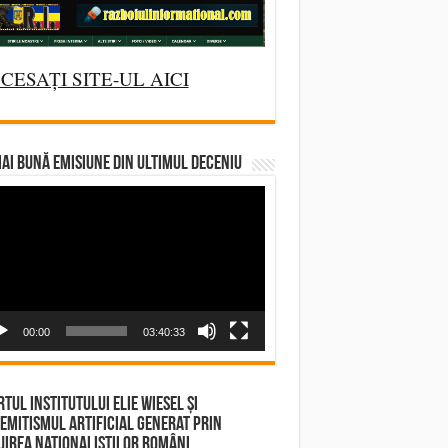
CESAȚI SITE-UL AICI
AI BUNĂ EMISIUNE DIN ULTIMUL DECENIU
deo
yer
00:00
03:40:33
tul Institutului Elie Wiesel și
emitismul Artificial Generat prin
irea Naționaliștilor Români