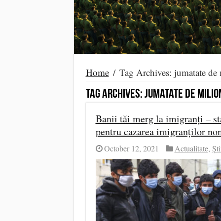
Home
/
Tag Archives: jumatate de m
Tag Archives:
jumatate de milion
Banii tăi merg la imigranți – s
pentru cazarea imigranților no
October 12, 2021
Actualitate
,
Ști