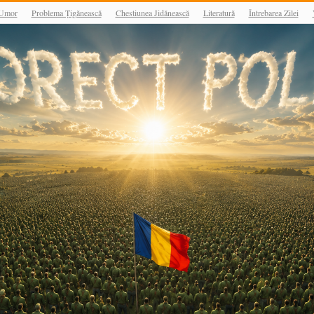
Umor
Problema Țigănească
Chestiunea Jidănească
Literatură
Întrebarea Zilei