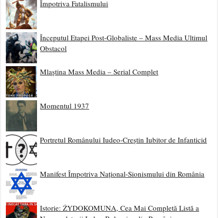
Împotriva Fatalismului
Începutul Etapei Post-Globaliste – Mass Media Ultimul
Obstacol
Mlaștina Mass Media – Serial Complet
Momentul 1937
Portretul Românului Iudeo-Creștin Iubitor de Infanticid
Manifest Împotriva Național-Sionismului din România
Istorie: ŻYDOKOMUNA, Cea Mai Completă Listă a