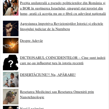
Poziția unilaterală a pseudo politicienilor din România și
a BOR în susținerea Israelului, singurul stat terorist din
lume, arată că aceștia nu au o fibră cu adevărat națională
Agresiunea împotriva Revizioniștilor Istorici și efectele
linșajului judiciar de la Nurnberg
Despre Adevăr
DICȚIONARUL COINCIDENȚELOR – Cine sunt iudeii
care ne-au influențat țara în istoria recentă
DEȘERTĂCIUNE?! Nu, APĂRARE!
Resetarea Medicinei sau Resetarea Omenirii prin
Nanotehnologie
Noul Legământ