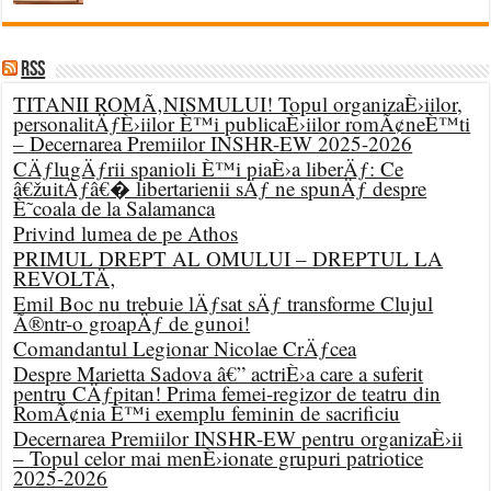
RSS
TITANII ROMÃ‚NISMULUI! Topul organizaÈ›iilor,
personalitÄƒÈ›iilor È™i publicaÈ›iilor romÃ¢neÈ™ti
– Decernarea Premiilor INSHR-EW 2025-2026
CÄƒlugÄƒrii spanioli È™i piaÈ›a liberÄƒ: Ce
â€žuitÄƒâ€� libertarienii sÄƒ ne spunÄƒ despre
È˜coala de la Salamanca
Privind lumea de pe Athos
PRIMUL DREPT AL OMULUI – DREPTUL LA
REVOLTÄ‚
Emil Boc nu trebuie lÄƒsat sÄƒ transforme Clujul
Ã®ntr-o groapÄƒ de gunoi!
Comandantul Legionar Nicolae CrÄƒcea
Despre Marietta Sadova â€” actriÈ›a care a suferit
pentru CÄƒpitan! Prima femei-regizor de teatru din
RomÃ¢nia È™i exemplu feminin de sacrificiu
Decernarea Premiilor INSHR-EW pentru organizaÈ›ii
– Topul celor mai menÈ›ionate grupuri patriotice
2025-2026