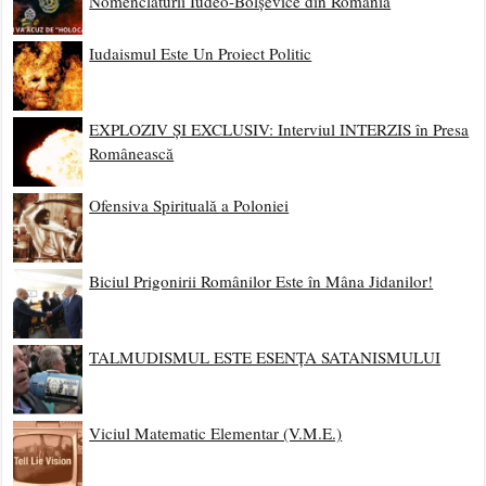
Nomenclaturii Iudeo-Bolșevice din România
Iudaismul Este Un Proiect Politic
EXPLOZIV ȘI EXCLUSIV: Interviul INTERZIS în Presa
Românească
Ofensiva Spirituală a Poloniei
Biciul Prigonirii Românilor Este în Mâna Jidanilor!
TALMUDISMUL ESTE ESENȚA SATANISMULUI
Viciul Matematic Elementar (V.M.E.)