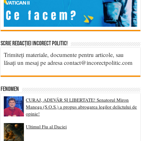
Scrie Redacției Incorect Politic!
Trimiteți materiale, documente pentru articole, sau
lăsați un mesaj pe adresa contact@incorectpolitic.com
Fenomen
CURAJ, ADEVĂR ȘI LIBERTATE! Senatorul Miron
Manega (S.O.S.) a propus abrogarea legilor delictului de
opinie!
Ultimul Fiu al Daciei