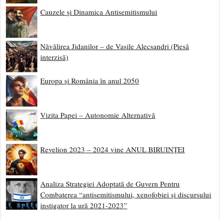
Cauzele și Dinamica Antisemitismului
Năvălirea Jidanilor – de Vasile Alecsandri (Piesă
interzisă)
Europa și România în anul 2050
Vizita Papei – Autonomie Alternativă
Revelion 2023 – 2024 vine ANUL BIRUINȚEI
Analiza Strategiei Adoptată de Guvern Pentru
Combaterea “antisemitismului, xenofobiei și discursului
instigator la ură 2021-2023”