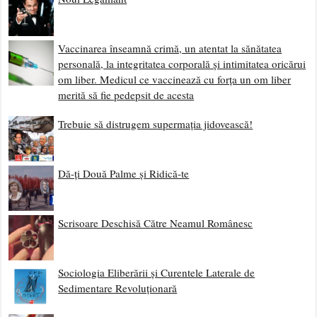
Vaccinarea înseamnă crimă, un atentat la sănătatea
personală, la integritatea corporală și intimitatea oricărui
om liber. Medicul ce vaccinează cu forța un om liber
merită să fie pedepsit de acesta
Trebuie să distrugem supermația jidovească!
Dă-ți Două Palme și Ridică-te
Scrisoare Deschisă Către Neamul Românesc
Sociologia Eliberării și Curentele Laterale de
Sedimentare Revoluționară