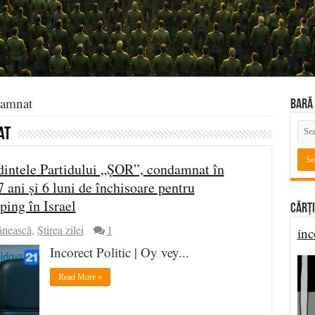
damnat
BARĂ 
at
edintele Partidului „ȘOR”, condamnat în
ani și 6 luni de închisoare pentru
ping în Israel
Cărți
ănească
,
Știrea zilei
1
inc
Incorect Politic | Oy vey...
Read More »