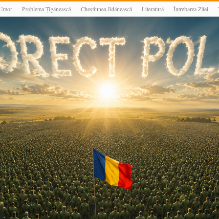
Umor
Problema Țigănească
Chestiunea Jidănească
Literatură
Întrebarea Zilei