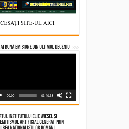
CESAȚI SITE-UL AICI
AI BUNĂ EMISIUNE DIN ULTIMUL DECENIU
deo
yer
00:00
03:40:33
tul Institutului Elie Wiesel și
emitismul Artificial Generat prin
irea Naționaliștilor Români