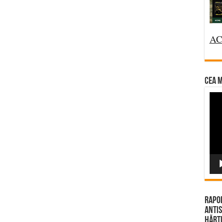
AC
CEA M
Vi
Pla
Rapor
Antis
Hărțu