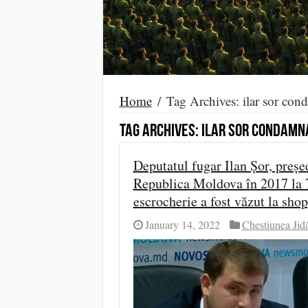
Home
/
Tag Archives: ilar sor con
Tag Archives:
ilar sor condamn
Deputatul fugar Ilan Șor, preș
Republica Moldova în 2017 la 7 
escrocherie a fost văzut la shop
January 14, 2022
Chestiunea Jid