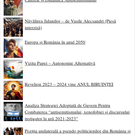
Năvălirea Jidanilor – de Vasile Alecsandri (Piesă
interzisă)
Europa și România în anul 2050
Vizita Papei – Autonomie Alternativă
Revelion 2023 – 2024 vine ANUL BIRUINȚEI
Analiza Strategiei Adoptată de Guvern Pentru
Combaterea “antisemitismului, xenofobiei și discursului
instigator la ură 2021-2023”
Poziția unilaterală a pseudo politicienilor din România și