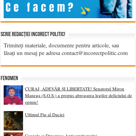
Scrie Redacției Incorect Politic!
Trimiteți materiale, documente pentru articole, sau
lăsați un mesaj pe adresa contact@incorectpolitic.com
Fenomen
CURAJ, ADEVĂR ȘI LIBERTATE! Senatorul Miron
Manega (S.O.S.) a propus abrogarea legilor delictului de
opinie!
Ultimul Fiu al Daciei
Cauzele și Dinamica Antisemitismului