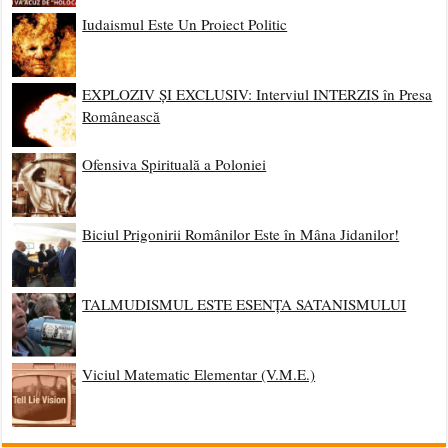
Iudaismul Este Un Proiect Politic
EXPLOZIV ȘI EXCLUSIV: Interviul INTERZIS în Presa
Românească
Ofensiva Spirituală a Poloniei
Biciul Prigonirii Românilor Este în Mâna Jidanilor!
TALMUDISMUL ESTE ESENȚA SATANISMULUI
Viciul Matematic Elementar (V.M.E.)