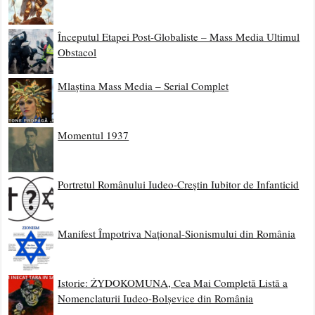
Începutul Etapei Post-Globaliste – Mass Media Ultimul
Obstacol
Mlaștina Mass Media – Serial Complet
Momentul 1937
Portretul Românului Iudeo-Creștin Iubitor de Infanticid
Manifest Împotriva Național-Sionismului din România
Istorie: ŻYDOKOMUNA, Cea Mai Completă Listă a
Nomenclaturii Iudeo-Bolșevice din România