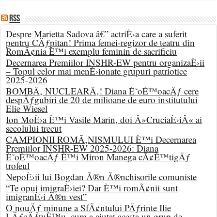
RSS
Despre Marietta Sadova â€” actriÈ›a care a suferit
pentru CÄƒpitan! Prima femei-regizor de teatru din
RomÃ¢nia È™i exemplu feminin de sacrificiu
Decernarea Premiilor INSHR-EW pentru organizaÈ›ii
– Topul celor mai menÈ›ionate grupuri patriotice
2025-2026
BOMBÄ‚ NUCLEARÄ‚! Diana È˜oÈ™oacÄƒ cere
despÄƒgubiri de 20 de milioane de euro institutului
Elie Wiesel
Ion MoÈ›a È™i Vasile Marin, doi Â»CruciaÈ›iÂ« ai
secolului trecut
CAMPIONII ROMÃ‚NISMULUI È™i Decernarea
Premiilor INSHR-EW 2025-2026: Diana
È˜oÈ™oacÄƒ È™i Miron Manega cÃ¢È™tigÄƒ
trofeul
NepoÈ›ii lui Bogdan Ã®n Ã®nchisorile comuniste
“Te opui imigraÈ›iei? Dar È™i romÃ¢nii sunt
imigranÈ›i Ã®n vest”
O nouÄƒ minune a SfÃ¢ntului PÄƒrinte Ilie
LÄƒcÄƒtuÈ™u, cum a ajutat acesta un grup de