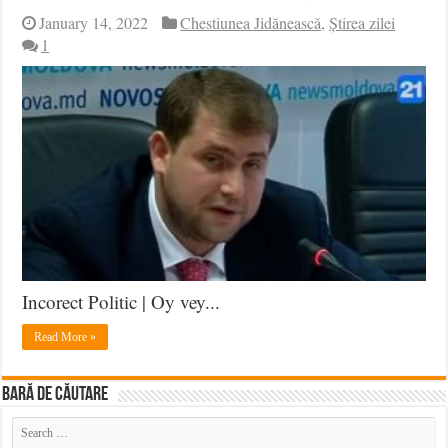
January 14, 2022
Chestiunea Jidănească
,
Știrea zilei
1
Incorect Politic | Oy vey...
Read More »
BARĂ DE CĂUTARE