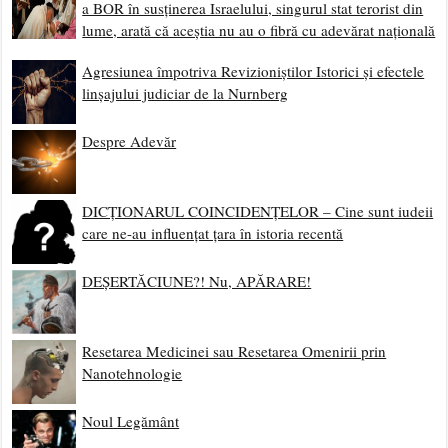
a BOR în susținerea Israelului, singurul stat terorist din
lume, arată că aceștia nu au o fibră cu adevărat națională
Agresiunea împotriva Revizioniștilor Istorici și efectele
linșajului judiciar de la Nurnberg
Despre Adevăr
DICȚIONARUL COINCIDENȚELOR – Cine sunt iudeii
care ne-au influențat țara în istoria recentă
DEȘERTĂCIUNE?! Nu, APĂRARE!
Resetarea Medicinei sau Resetarea Omenirii prin
Nanotehnologie
Noul Legământ