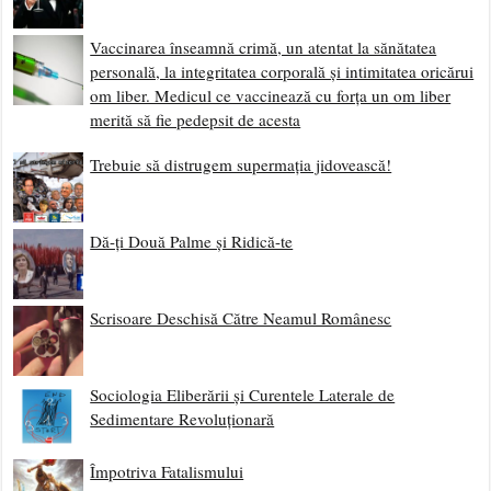
Vaccinarea înseamnă crimă, un atentat la sănătatea
personală, la integritatea corporală și intimitatea oricărui
om liber. Medicul ce vaccinează cu forța un om liber
merită să fie pedepsit de acesta
Trebuie să distrugem supermația jidovească!
Dă-ți Două Palme și Ridică-te
Scrisoare Deschisă Către Neamul Românesc
Sociologia Eliberării și Curentele Laterale de
Sedimentare Revoluționară
Împotriva Fatalismului