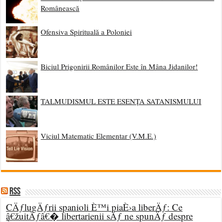
Românească
Ofensiva Spirituală a Poloniei
Biciul Prigonirii Românilor Este în Mâna Jidanilor!
TALMUDISMUL ESTE ESENȚA SATANISMULUI
Viciul Matematic Elementar (V.M.E.)
RSS
CÄƒlugÄƒrii spanioli È™i piaÈ›a liberÄƒ: Ce
â€žuitÄƒâ€� libertarienii sÄƒ ne spunÄƒ despre