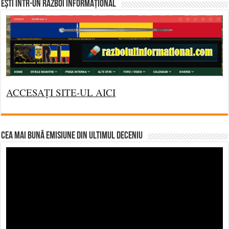
Ești într-un RĂZBOI INFORMAȚIONAL
ACCESAȚI SITE-UL AICI
CEA MAI BUNĂ EMISIUNE DIN ULTIMUL DECENIU
Video
Player