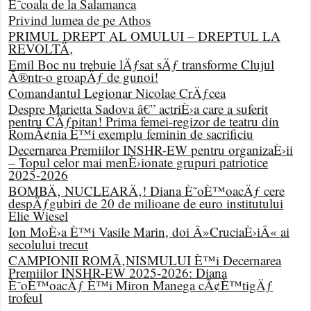
È˜coala de la Salamanca
Privind lumea de pe Athos
PRIMUL DREPT AL OMULUI – DREPTUL LA
REVOLTÄ‚
Emil Boc nu trebuie lÄƒsat sÄƒ transforme Clujul
Ã®ntr-o groapÄƒ de gunoi!
Comandantul Legionar Nicolae CrÄƒcea
Despre Marietta Sadova â€” actriÈ›a care a suferit
pentru CÄƒpitan! Prima femei-regizor de teatru din
RomÃ¢nia È™i exemplu feminin de sacrificiu
Decernarea Premiilor INSHR-EW pentru organizaÈ›ii
– Topul celor mai menÈ›ionate grupuri patriotice
2025-2026
BOMBÄ‚ NUCLEARÄ‚! Diana È˜oÈ™oacÄƒ cere
despÄƒgubiri de 20 de milioane de euro institutului
Elie Wiesel
Ion MoÈ›a È™i Vasile Marin, doi Â»CruciaÈ›iÂ« ai
secolului trecut
CAMPIONII ROMÃ‚NISMULUI È™i Decernarea
Premiilor INSHR-EW 2025-2026: Diana
È˜oÈ™oacÄƒ È™i Miron Manega cÃ¢È™tigÄƒ
trofeul