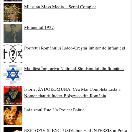
Mlaștina Mass Media – Serial Complet
Momentul 1937
Portretul Românului Iudeo-Creștin Iubitor de Infanticid
Manifest Împotriva Național-Sionismului din România
Istorie: ŻYDOKOMUNA, Cea Mai Completă Listă a
Nomenclaturii Iudeo-Bolșevice din România
Iudaismul Este Un Proiect Politic
EXPLOZIV ȘI EXCLUSIV: Interviul INTERZIS în Presa