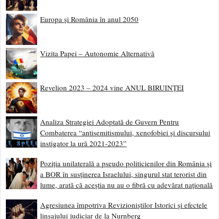
Europa și România în anul 2050
Vizita Papei – Autonomie Alternativă
Revelion 2023 – 2024 vine ANUL BIRUINȚEI
Analiza Strategiei Adoptată de Guvern Pentru
Combaterea “antisemitismului, xenofobiei și discursului
instigator la ură 2021-2023”
Poziția unilaterală a pseudo politicienilor din România și
a BOR în susținerea Israelului, singurul stat terorist din
lume, arată că aceștia nu au o fibră cu adevărat națională
Agresiunea împotriva Revizioniștilor Istorici și efectele
linșajului judiciar de la Nurnberg