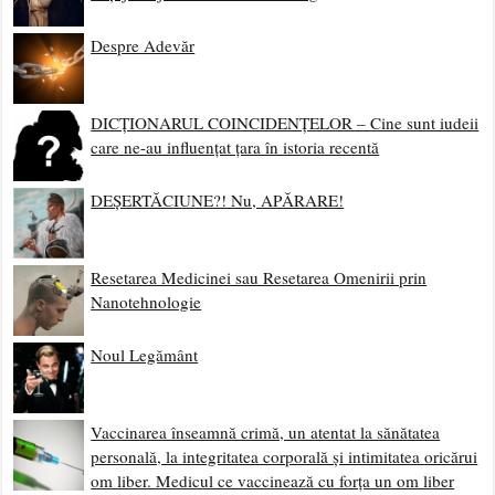
Despre Adevăr
DICȚIONARUL COINCIDENȚELOR – Cine sunt iudeii
care ne-au influențat țara în istoria recentă
DEȘERTĂCIUNE?! Nu, APĂRARE!
Resetarea Medicinei sau Resetarea Omenirii prin
Nanotehnologie
Noul Legământ
Vaccinarea înseamnă crimă, un atentat la sănătatea
personală, la integritatea corporală și intimitatea oricărui
om liber. Medicul ce vaccinează cu forța un om liber