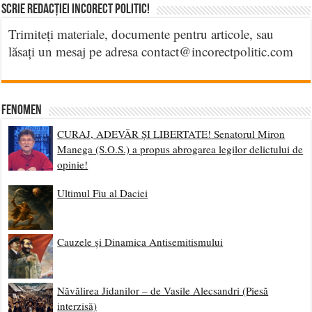
Scrie Redacției Incorect Politic!
Trimiteți materiale, documente pentru articole, sau
lăsați un mesaj pe adresa contact@incorectpolitic.com
Fenomen
CURAJ, ADEVĂR ȘI LIBERTATE! Senatorul Miron
Manega (S.O.S.) a propus abrogarea legilor delictului de
opinie!
Ultimul Fiu al Daciei
Cauzele și Dinamica Antisemitismului
Năvălirea Jidanilor – de Vasile Alecsandri (Piesă
interzisă)