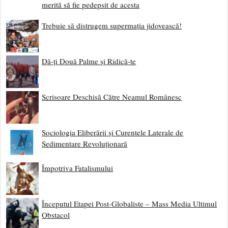
merită să fie pedepsit de acesta
Trebuie să distrugem supermația jidovească!
Dă-ți Două Palme și Ridică-te
Scrisoare Deschisă Către Neamul Românesc
Sociologia Eliberării și Curentele Laterale de
Sedimentare Revoluționară
Împotriva Fatalismului
Începutul Etapei Post-Globaliste – Mass Media Ultimul
Obstacol