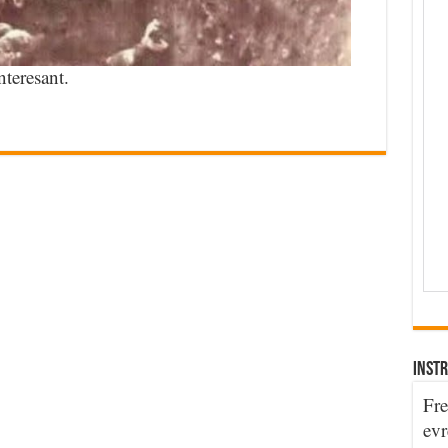
nteresant.
INSTR
Fre
evr