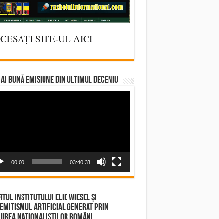
CESAȚI SITE-UL AICI
AI BUNĂ EMISIUNE DIN ULTIMUL DECENIU
deo
yer
00:00
03:40:33
tul Institutului Elie Wiesel și
emitismul Artificial Generat prin
irea Naționaliștilor Români