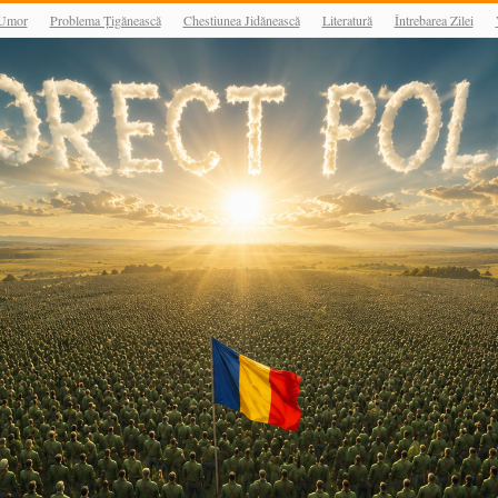
Umor
Problema Țigănească
Chestiunea Jidănească
Literatură
Întrebarea Zilei