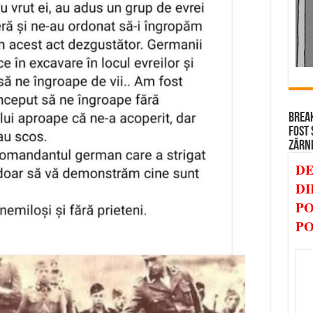
ne-
au
obligat
să
săpăm
un
șanț
adânc…
BREAK
FOST 
ZĂRN
DE
DI
PO
PO