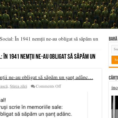
ocial: În 1941 nemții ne-au obligat să săpăm un
BARĂ 
: În 1941 nemții ne-au obligat să săpăm un
mții ne-au obligat să săpăm un șanț adânc…
Cărți
on
ească
,
Știrea zilei
Comments Off
inc
Experiment
Social:
În
1941
nemții