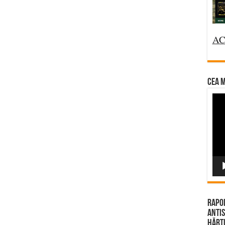
AC
CEA M
Vi
Pla
Rapor
Antis
Hărțu