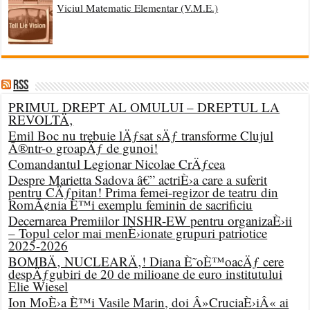
Viciul Matematic Elementar (V.M.E.)
RSS
PRIMUL DREPT AL OMULUI – DREPTUL LA
REVOLTÄ‚
Emil Boc nu trebuie lÄƒsat sÄƒ transforme Clujul
Ã®ntr-o groapÄƒ de gunoi!
Comandantul Legionar Nicolae CrÄƒcea
Despre Marietta Sadova â€” actriÈ›a care a suferit
pentru CÄƒpitan! Prima femei-regizor de teatru din
RomÃ¢nia È™i exemplu feminin de sacrificiu
Decernarea Premiilor INSHR-EW pentru organizaÈ›ii
– Topul celor mai menÈ›ionate grupuri patriotice
2025-2026
BOMBÄ‚ NUCLEARÄ‚! Diana È˜oÈ™oacÄƒ cere
despÄƒgubiri de 20 de milioane de euro institutului
Elie Wiesel
Ion MoÈ›a È™i Vasile Marin, doi Â»CruciaÈ›iÂ« ai