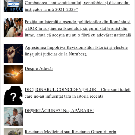
Combaterea “antisemitismului, xenofobiei și discursului
instigator la ură 2021-2023”
Poziția unilaterală a pseudo politicienilor din România și
a BOR în susținerea Israelului, singurul stat terorist din
lume, arată că aceștia nu au o fibră cu adevărat națională
Agresiunea împotriva Revizioniștilor Istorici și efectele
linșajului judiciar de la Nurnberg
Despre Adevăr
DICȚIONARUL COINCIDENȚELOR – Cine sunt iudeii
care ne-au influențat țara în istoria recentă
DEȘERTĂCIUNE?! Nu, APĂRARE!
Resetarea Medicinei sau Resetarea Omenirii prin