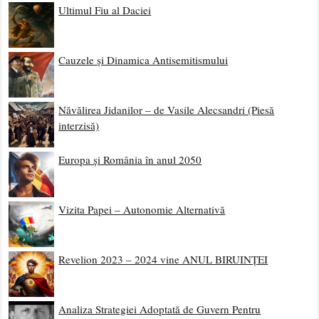
Ultimul Fiu al Daciei
Cauzele și Dinamica Antisemitismului
Năvălirea Jidanilor – de Vasile Alecsandri (Piesă
interzisă)
Europa și România în anul 2050
Vizita Papei – Autonomie Alternativă
Revelion 2023 – 2024 vine ANUL BIRUINȚEI
Analiza Strategiei Adoptată de Guvern Pentru