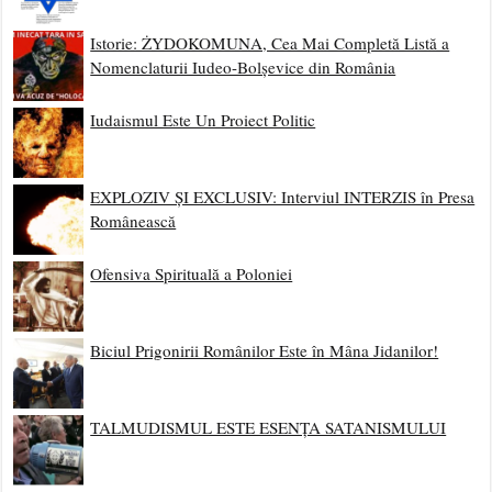
Istorie: ŻYDOKOMUNA, Cea Mai Completă Listă a
Nomenclaturii Iudeo-Bolșevice din România
Iudaismul Este Un Proiect Politic
EXPLOZIV ȘI EXCLUSIV: Interviul INTERZIS în Presa
Românească
Ofensiva Spirituală a Poloniei
Biciul Prigonirii Românilor Este în Mâna Jidanilor!
TALMUDISMUL ESTE ESENȚA SATANISMULUI