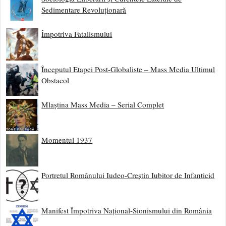
Sedimentare Revoluționară
Împotriva Fatalismului
Începutul Etapei Post-Globaliste – Mass Media Ultimul
Obstacol
Mlaștina Mass Media – Serial Complet
Momentul 1937
Portretul Românului Iudeo-Creștin Iubitor de Infanticid
Manifest Împotriva Național-Sionismului din România