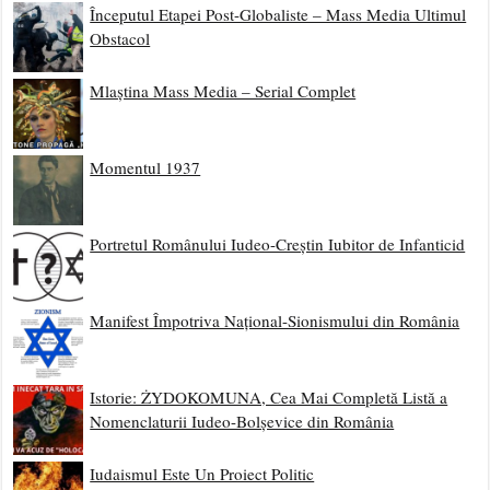
Începutul Etapei Post-Globaliste – Mass Media Ultimul
Obstacol
Mlaștina Mass Media – Serial Complet
Momentul 1937
Portretul Românului Iudeo-Creștin Iubitor de Infanticid
Manifest Împotriva Național-Sionismului din România
Istorie: ŻYDOKOMUNA, Cea Mai Completă Listă a
Nomenclaturii Iudeo-Bolșevice din România
Iudaismul Este Un Proiect Politic