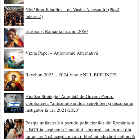
Năvălirea Jidanilor – de Vasile Alecsandri (Piesă
interzisă)
Europa și România în anul 2050
Vizita Papei – Autonomie Alternativă
Revelion 2023 – 2024 vine ANUL BIRUINȚEI
Analiza Strategiei Adoptată de Guvern Pentru
Combaterea “antisemitismului, xenofobiei și discursului
instigator la ură 2021-2023”
Poziția unilaterală a pseudo politicienilor din România și
a BOR în susținerea Israelului, singurul stat terorist din
lume, arată că aceștia nu au o fibră cu adevărat națională