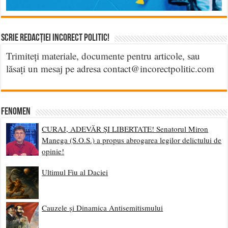
Scrie Redacției Incorect Politic!
Trimiteți materiale, documente pentru articole, sau
lăsați un mesaj pe adresa contact@incorectpolitic.com
Fenomen
CURAJ, ADEVĂR ȘI LIBERTATE! Senatorul Miron
Manega (S.O.S.) a propus abrogarea legilor delictului de
opinie!
Ultimul Fiu al Daciei
Cauzele și Dinamica Antisemitismului