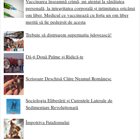
Vaccinarea înseamnă crimă, un atentat la sănătatea
personală, la integritatea corporală și intimitatea oricărui
om liber. Medicul ce vaccinează cu forța un om liber
merită să fie pedepsit de acesta
Trebuie să distrugem supermația jidovească!
Dă-ți Două Palme și Ridică-te
Scrisoare Deschisă Către Neamul Românesc
Sociologia Eliberării și Curentele Laterale de
Sedimentare Revoluționară
Împotriva Fatalismului