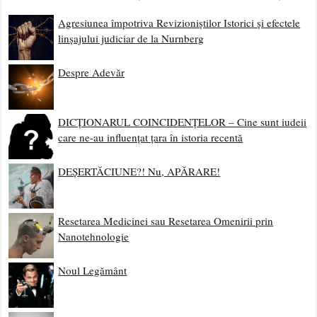
Agresiunea împotriva Revizioniștilor Istorici și efectele
linșajului judiciar de la Nurnberg
Despre Adevăr
DICȚIONARUL COINCIDENȚELOR – Cine sunt iudeii
care ne-au influențat țara în istoria recentă
DEȘERTĂCIUNE?! Nu, APĂRARE!
Resetarea Medicinei sau Resetarea Omenirii prin
Nanotehnologie
Noul Legământ