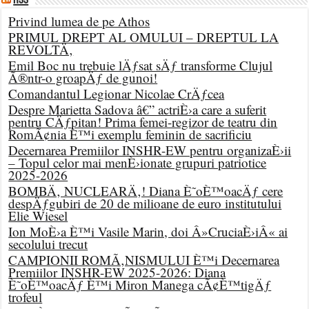
RSS
Privind lumea de pe Athos
PRIMUL DREPT AL OMULUI – DREPTUL LA
REVOLTÄ‚
Emil Boc nu trebuie lÄƒsat sÄƒ transforme Clujul
Ã®ntr-o groapÄƒ de gunoi!
Comandantul Legionar Nicolae CrÄƒcea
Despre Marietta Sadova â€” actriÈ›a care a suferit
pentru CÄƒpitan! Prima femei-regizor de teatru din
RomÃ¢nia È™i exemplu feminin de sacrificiu
Decernarea Premiilor INSHR-EW pentru organizaÈ›ii
– Topul celor mai menÈ›ionate grupuri patriotice
2025-2026
BOMBÄ‚ NUCLEARÄ‚! Diana È˜oÈ™oacÄƒ cere
despÄƒgubiri de 20 de milioane de euro institutului
Elie Wiesel
Ion MoÈ›a È™i Vasile Marin, doi Â»CruciaÈ›iÂ« ai
secolului trecut
CAMPIONII ROMÃ‚NISMULUI È™i Decernarea
Premiilor INSHR-EW 2025-2026: Diana
È˜oÈ™oacÄƒ È™i Miron Manega cÃ¢È™tigÄƒ
trofeul