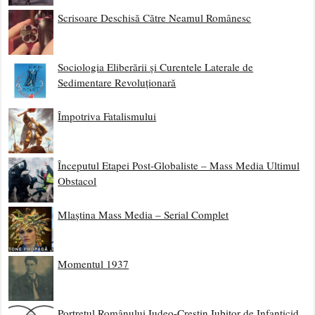
Scrisoare Deschisă Către Neamul Românesc
Sociologia Eliberării și Curentele Laterale de
Sedimentare Revoluționară
Împotriva Fatalismului
Începutul Etapei Post-Globaliste – Mass Media Ultimul
Obstacol
Mlaștina Mass Media – Serial Complet
Momentul 1937
Portretul Românului Iudeo-Creștin Iubitor de Infanticid