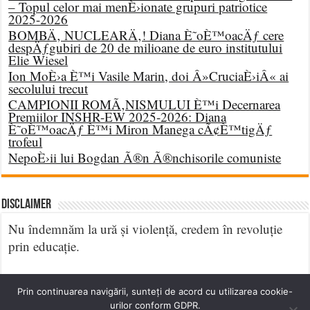
– Topul celor mai menÈ›ionate grupuri patriotice
2025-2026
BOMBÄ‚ NUCLEARÄ‚! Diana È˜oÈ™oacÄƒ cere
despÄƒgubiri de 20 de milioane de euro institutului
Elie Wiesel
Ion MoÈ›a È™i Vasile Marin, doi Â»CruciaÈ›iÂ« ai
secolului trecut
CAMPIONII ROMÃ‚NISMULUI È™i Decernarea
Premiilor INSHR-EW 2025-2026: Diana
È˜oÈ™oacÄƒ È™i Miron Manega cÃ¢È™tigÄƒ
trofeul
NepoÈ›ii lui Bogdan Ã®n Ã®nchisorile comuniste
DISCLAIMER
Nu îndemnăm la ură și violență, credem în revoluție
prin educație.
Prin continuarea navigării, sunteți de acord cu utilizarea cookie-
urilor conform GDPR.