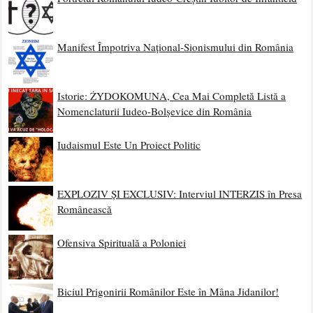
Manifest Împotriva Național-Sionismului din România
Istorie: ŻYDOKOMUNA, Cea Mai Completă Listă a
Nomenclaturii Iudeo-Bolșevice din România
Iudaismul Este Un Proiect Politic
EXPLOZIV ȘI EXCLUSIV: Interviul INTERZIS în Presa
Românească
Ofensiva Spirituală a Poloniei
Biciul Prigonirii Românilor Este în Mâna Jidanilor!