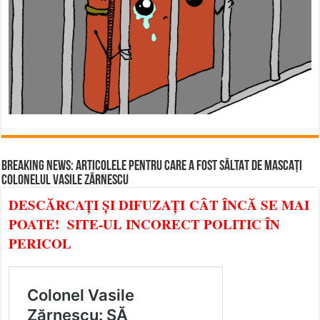
BREAKING NEWS: ARTICOLELE PENTRU CARE A FOST SĂLTAT DE MASCAȚI
COLONELUL VASILE ZĂRNESCU
DESCĂRCAȚI ȘI DIFUZAȚI CÂT ÎNCĂ SE MAI
POATE! SITE-UL INCORECT POLITIC ÎN
PERICOL