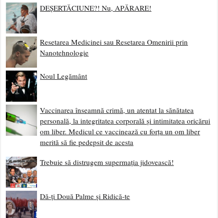
DEȘERTĂCIUNE?! Nu, APĂRARE!
Resetarea Medicinei sau Resetarea Omenirii prin
Nanotehnologie
Noul Legământ
Vaccinarea înseamnă crimă, un atentat la sănătatea
personală, la integritatea corporală și intimitatea oricărui
om liber. Medicul ce vaccinează cu forța un om liber
merită să fie pedepsit de acesta
Trebuie să distrugem supermația jidovească!
Dă-ți Două Palme și Ridică-te