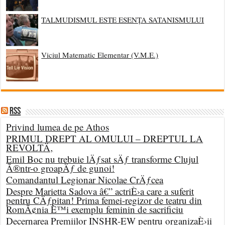
TALMUDISMUL ESTE ESENȚA SATANISMULUI
Viciul Matematic Elementar (V.M.E.)
RSS
Privind lumea de pe Athos
PRIMUL DREPT AL OMULUI – DREPTUL LA
REVOLTÄ‚
Emil Boc nu trebuie lÄƒsat sÄƒ transforme Clujul
Ã®ntr-o groapÄƒ de gunoi!
Comandantul Legionar Nicolae CrÄƒcea
Despre Marietta Sadova â€” actriÈ›a care a suferit
pentru CÄƒpitan! Prima femei-regizor de teatru din
RomÃ¢nia È™i exemplu feminin de sacrificiu
Decernarea Premiilor INSHR-EW pentru organizaÈ›ii