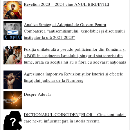
Revelion 2023 – 2024 vine ANUL BIRUINȚEI
Analiza Strategiei Adoptată de Guvern Pentru
Combaterea “antisemitismului, xenofobiei și discursului
instigator la ură 2021-2023”
Poziția unilaterală a pseudo politicienilor din România și
a BOR în susținerea Israelului, singurul stat terorist din
lume, arată că aceștia nu au o fibră cu adevărat națională
Agresiunea împotriva Revizioniștilor Istorici și efectele
linșajului judiciar de la Nurnberg
Despre Adevăr
DICȚIONARUL COINCIDENȚELOR – Cine sunt iudeii
care ne-au influențat țara în istoria recentă