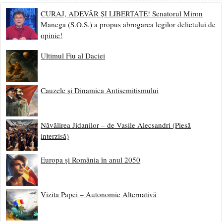
CURAJ, ADEVĂR ȘI LIBERTATE! Senatorul Miron
Manega (S.O.S.) a propus abrogarea legilor delictului de
opinie!
Ultimul Fiu al Daciei
Cauzele și Dinamica Antisemitismului
Năvălirea Jidanilor – de Vasile Alecsandri (Piesă
interzisă)
Europa și România în anul 2050
Vizita Papei – Autonomie Alternativă