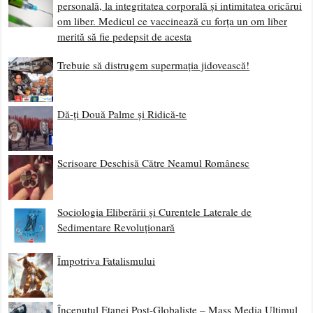
personală, la integritatea corporală și intimitatea oricărui
om liber. Medicul ce vaccinează cu forța un om liber
merită să fie pedepsit de acesta
Trebuie să distrugem supermația jidovească!
Dă-ți Două Palme și Ridică-te
Scrisoare Deschisă Către Neamul Românesc
Sociologia Eliberării și Curentele Laterale de
Sedimentare Revoluționară
Împotriva Fatalismului
Începutul Etapei Post-Globaliste – Mass Media Ultimul