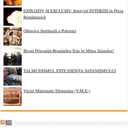
EXPLOZIV ȘI EXCLUSIV: Interviul INTERZIS în Presa
Românească
Ofensiva Spirituală a Poloniei
Biciul Prigonirii Românilor Este în Mâna Jidanilor!
TALMUDISMUL ESTE ESENȚA SATANISMULUI
Viciul Matematic Elementar (V.M.E.)
RSS