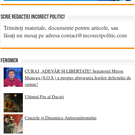
Scrie Redacției Incorect Politic!
Trimiteți materiale, documente pentru articole, sau
lăsați un mesaj pe adresa contact@incorectpolitic.com
Fenomen
CURAJ, ADEVĂR ȘI LIBERTATE! Senatorul Miron
Manega (S.O.S.) a propus abrogarea legilor delictului de
opinie!
Ultimul Fiu al Daciei
Cauzele și Dinamica Antisemitismului