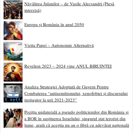
Năvălirea Jidanilor – de Vasile Alecsandri (Piesă
interzisă)
Europa și România în anul 2050
Vizita Papei – Autonomie Alternativă
Revelion 2023 – 2024 vine ANUL BIRUINȚEI
Analiza Strategiei Adoptată de Guvern Pentru
Combaterea “antisemitismului, xenofobiei și discursului
instigator la ură 2021-2023”
Poziția unilaterală a pseudo politicienilor din România și
a BOR în susținerea Israelului, singurul stat terorist din
lume, arată că aceștia nu au o fibră cu adevărat națională