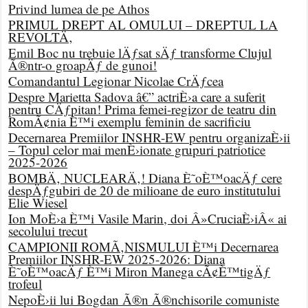
Privind lumea de pe Athos
PRIMUL DREPT AL OMULUI – DREPTUL LA
REVOLTÄ‚
Emil Boc nu trebuie lÄƒsat sÄƒ transforme Clujul
Ã®ntr-o groapÄƒ de gunoi!
Comandantul Legionar Nicolae CrÄƒcea
Despre Marietta Sadova â€” actriÈ›a care a suferit
pentru CÄƒpitan! Prima femei-regizor de teatru din
RomÃ¢nia È™i exemplu feminin de sacrificiu
Decernarea Premiilor INSHR-EW pentru organizaÈ›ii
– Topul celor mai menÈ›ionate grupuri patriotice
2025-2026
BOMBÄ‚ NUCLEARÄ‚! Diana È˜oÈ™oacÄƒ cere
despÄƒgubiri de 20 de milioane de euro institutului
Elie Wiesel
Ion MoÈ›a È™i Vasile Marin, doi Â»CruciaÈ›iÂ« ai
secolului trecut
CAMPIONII ROMÃ‚NISMULUI È™i Decernarea
Premiilor INSHR-EW 2025-2026: Diana
È˜oÈ™oacÄƒ È™i Miron Manega cÃ¢È™tigÄƒ
trofeul
NepoÈ›ii lui Bogdan Ã®n Ã®nchisorile comuniste