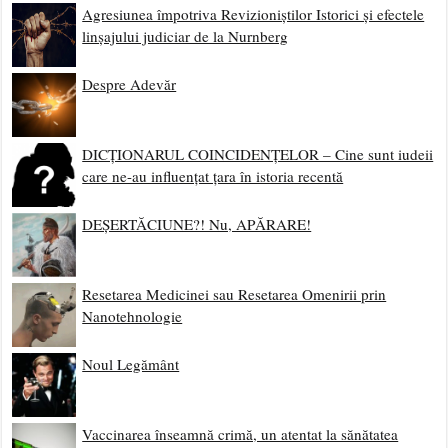
Agresiunea împotriva Revizioniștilor Istorici și efectele
linșajului judiciar de la Nurnberg
Despre Adevăr
DICȚIONARUL COINCIDENȚELOR – Cine sunt iudeii
care ne-au influențat țara în istoria recentă
DEȘERTĂCIUNE?! Nu, APĂRARE!
Resetarea Medicinei sau Resetarea Omenirii prin
Nanotehnologie
Noul Legământ
Vaccinarea înseamnă crimă, un atentat la sănătatea