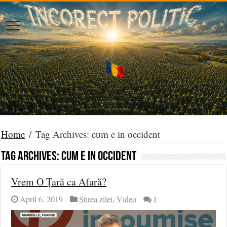
Home
/
Tag Archives: cum e in occident
Tag Archives:
cum e in occident
Vrem O Țară ca Afară?
April 6, 2019
Știrea zilei
,
Video
1