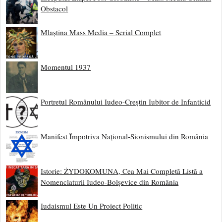
Obstacol
Mlaștina Mass Media – Serial Complet
Momentul 1937
Portretul Românului Iudeo-Creștin Iubitor de Infanticid
Manifest Împotriva Național-Sionismului din România
Istorie: ŻYDOKOMUNA, Cea Mai Completă Listă a
Nomenclaturii Iudeo-Bolșevice din România
Iudaismul Este Un Proiect Politic