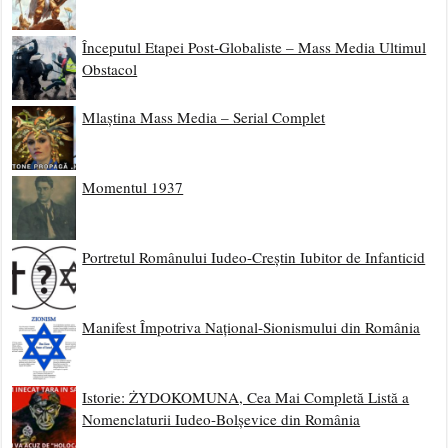
Începutul Etapei Post-Globaliste – Mass Media Ultimul
Obstacol
Mlaștina Mass Media – Serial Complet
Momentul 1937
Portretul Românului Iudeo-Creștin Iubitor de Infanticid
Manifest Împotriva Național-Sionismului din România
Istorie: ŻYDOKOMUNA, Cea Mai Completă Listă a
Nomenclaturii Iudeo-Bolșevice din România