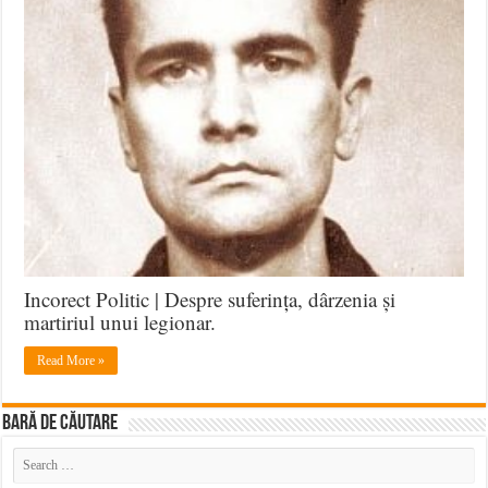
Oprișan
și
Arhetipul
Eroului
Incorect Politic | Despre suferința, dârzenia și
martiriul unui legionar.
Read More »
BARĂ DE CĂUTARE