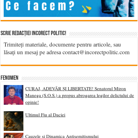
Scrie Redacției Incorect Politic!
Trimiteți materiale, documente pentru articole, sau
lăsați un mesaj pe adresa contact@incorectpolitic.com
Fenomen
CURAJ, ADEVĂR ȘI LIBERTATE! Senatorul Miron
Manega (S.O.S.) a propus abrogarea legilor delictului de
opinie!
Ultimul Fiu al Daciei
Cauzele și Dinamica Antisemitismului