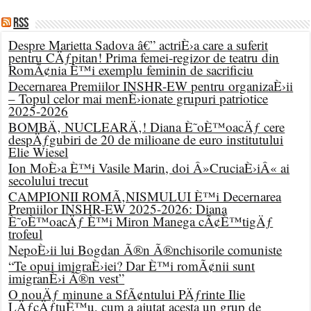
RSS
Despre Marietta Sadova â€” actriÈ›a care a suferit
pentru CÄƒpitan! Prima femei-regizor de teatru din
RomÃ¢nia È™i exemplu feminin de sacrificiu
Decernarea Premiilor INSHR-EW pentru organizaÈ›ii
– Topul celor mai menÈ›ionate grupuri patriotice
2025-2026
BOMBÄ‚ NUCLEARÄ‚! Diana È˜oÈ™oacÄƒ cere
despÄƒgubiri de 20 de milioane de euro institutului
Elie Wiesel
Ion MoÈ›a È™i Vasile Marin, doi Â»CruciaÈ›iÂ« ai
secolului trecut
CAMPIONII ROMÃ‚NISMULUI È™i Decernarea
Premiilor INSHR-EW 2025-2026: Diana
È˜oÈ™oacÄƒ È™i Miron Manega cÃ¢È™tigÄƒ
trofeul
NepoÈ›ii lui Bogdan Ã®n Ã®nchisorile comuniste
“Te opui imigraÈ›iei? Dar È™i romÃ¢nii sunt
imigranÈ›i Ã®n vest”
O nouÄƒ minune a SfÃ¢ntului PÄƒrinte Ilie
LÄƒcÄƒtuÈ™u, cum a ajutat acesta un grup de