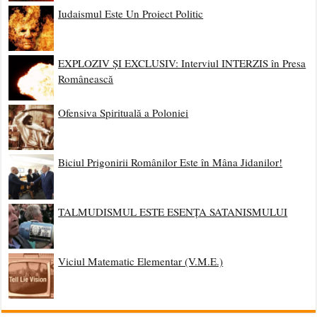
Iudaismul Este Un Proiect Politic
EXPLOZIV ȘI EXCLUSIV: Interviul INTERZIS în Presa
Românească
Ofensiva Spirituală a Poloniei
Biciul Prigonirii Românilor Este în Mâna Jidanilor!
TALMUDISMUL ESTE ESENȚA SATANISMULUI
Viciul Matematic Elementar (V.M.E.)