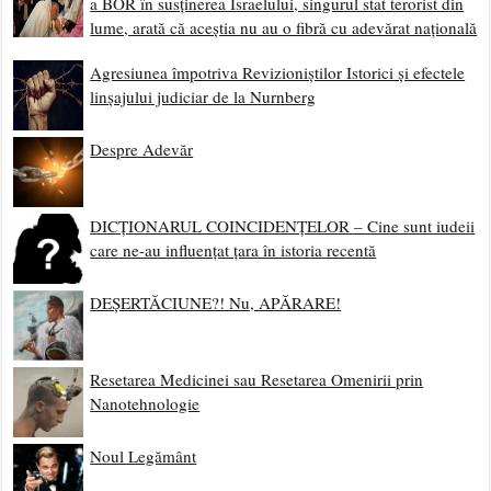
a BOR în susținerea Israelului, singurul stat terorist din
lume, arată că aceștia nu au o fibră cu adevărat națională
Agresiunea împotriva Revizioniștilor Istorici și efectele
linșajului judiciar de la Nurnberg
Despre Adevăr
DICȚIONARUL COINCIDENȚELOR – Cine sunt iudeii
care ne-au influențat țara în istoria recentă
DEȘERTĂCIUNE?! Nu, APĂRARE!
Resetarea Medicinei sau Resetarea Omenirii prin
Nanotehnologie
Noul Legământ