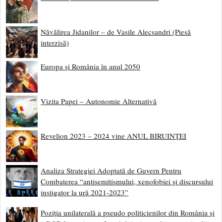
Năvălirea Jidanilor – de Vasile Alecsandri (Piesă
interzisă)
Europa și România în anul 2050
Vizita Papei – Autonomie Alternativă
Revelion 2023 – 2024 vine ANUL BIRUINȚEI
Analiza Strategiei Adoptată de Guvern Pentru
Combaterea “antisemitismului, xenofobiei și discursului
instigator la ură 2021-2023”
Poziția unilaterală a pseudo politicienilor din România și