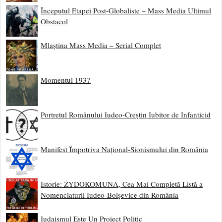
Începutul Etapei Post-Globaliste – Mass Media Ultimul
Obstacol
Mlaștina Mass Media – Serial Complet
Momentul 1937
Portretul Românului Iudeo-Creștin Iubitor de Infanticid
Manifest Împotriva Național-Sionismului din România
Istorie: ŻYDOKOMUNA, Cea Mai Completă Listă a
Nomenclaturii Iudeo-Bolșevice din România
Iudaismul Este Un Proiect Politic