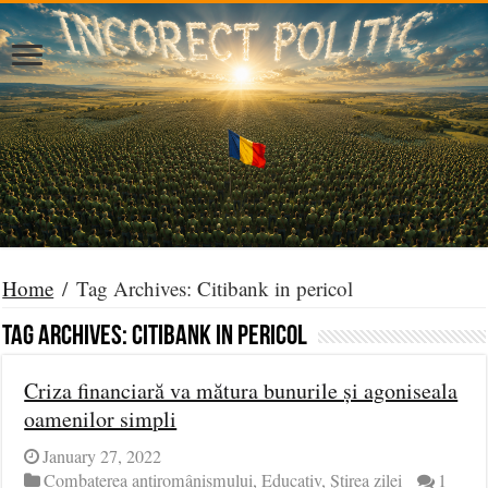
Home
/
Tag Archives: Citibank in pericol
Tag Archives:
Citibank in pericol
Criza financiară va mătura bunurile și agoniseala
oamenilor simpli
January 27, 2022
Combaterea antiromânismului
,
Educativ
,
Știrea zilei
1