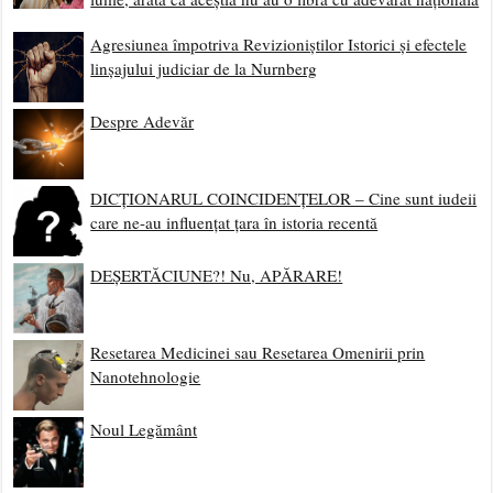
Agresiunea împotriva Revizioniștilor Istorici și efectele
linșajului judiciar de la Nurnberg
Despre Adevăr
DICȚIONARUL COINCIDENȚELOR – Cine sunt iudeii
care ne-au influențat țara în istoria recentă
DEȘERTĂCIUNE?! Nu, APĂRARE!
Resetarea Medicinei sau Resetarea Omenirii prin
Nanotehnologie
Noul Legământ