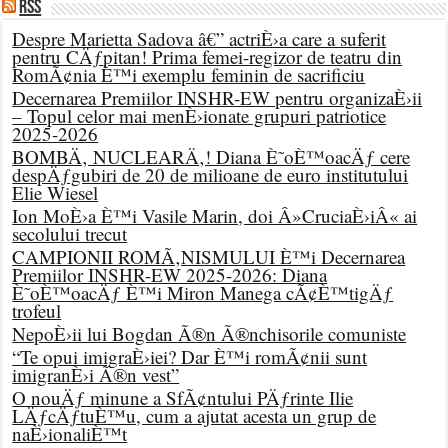
RSS
Despre Marietta Sadova â€” actriÈ›a care a suferit
pentru CÄƒpitan! Prima femei-regizor de teatru din
RomÃ¢nia È™i exemplu feminin de sacrificiu
Decernarea Premiilor INSHR-EW pentru organizaÈ›ii
– Topul celor mai menÈ›ionate grupuri patriotice
2025-2026
BOMBÄ‚ NUCLEARÄ‚! Diana È˜oÈ™oacÄƒ cere
despÄƒgubiri de 20 de milioane de euro institutului
Elie Wiesel
Ion MoÈ›a È™i Vasile Marin, doi Â»CruciaÈ›iÂ« ai
secolului trecut
CAMPIONII ROMÃ‚NISMULUI È™i Decernarea
Premiilor INSHR-EW 2025-2026: Diana
È˜oÈ™oacÄƒ È™i Miron Manega cÃ¢È™tigÄƒ
trofeul
NepoÈ›ii lui Bogdan Ã®n Ã®nchisorile comuniste
“Te opui imigraÈ›iei? Dar È™i romÃ¢nii sunt
imigranÈ›i Ã®n vest”
O nouÄƒ minune a SfÃ¢ntului PÄƒrinte Ilie
LÄƒcÄƒtuÈ™u, cum a ajutat acesta un grup de
naÈ›ionaliÈ™t