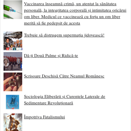
Vaccinarea înseamnă crimă, un atentat la sănătatea
personală, la integritatea corporală și intimitatea oricărui
om liber. Medicul ce vaccinează cu forța un om liber
merită să fie pedepsit de acesta
Trebuie să distrugem supermația jidovească!
Dă-ți Două Palme și Ridică-te
Scrisoare Deschisă Către Neamul Românesc
Sociologia Eliberării și Curentele Laterale de
Sedimentare Revoluționară
Împotriva Fatalismului