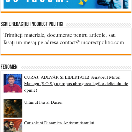
Scrie Redacției Incorect Politic!
Trimiteți materiale, documente pentru articole, sau
lăsați un mesaj pe adresa contact@incorectpolitic.com
Fenomen
CURAJ, ADEVĂR ȘI LIBERTATE! Senatorul Miron
Manega (S.O.S.) a propus abrogarea legilor delictului de
opinie!
Ultimul Fiu al Daciei
Cauzele și Dinamica Antisemitismului