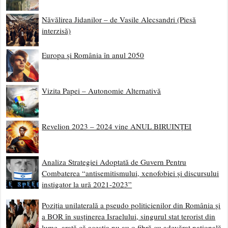
Năvălirea Jidanilor – de Vasile Alecsandri (Piesă
interzisă)
Europa și România în anul 2050
Vizita Papei – Autonomie Alternativă
Revelion 2023 – 2024 vine ANUL BIRUINȚEI
Analiza Strategiei Adoptată de Guvern Pentru
Combaterea “antisemitismului, xenofobiei și discursului
instigator la ură 2021-2023”
Poziția unilaterală a pseudo politicienilor din România și
a BOR în susținerea Israelului, singurul stat terorist din
lume, arată că aceștia nu au o fibră cu adevărat națională