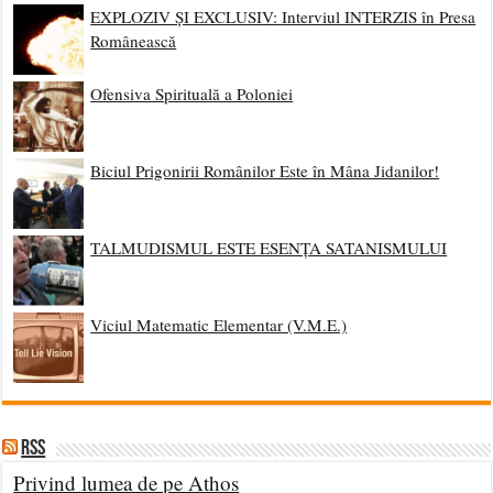
EXPLOZIV ȘI EXCLUSIV: Interviul INTERZIS în Presa
Românească
Ofensiva Spirituală a Poloniei
Biciul Prigonirii Românilor Este în Mâna Jidanilor!
TALMUDISMUL ESTE ESENȚA SATANISMULUI
Viciul Matematic Elementar (V.M.E.)
RSS
Privind lumea de pe Athos