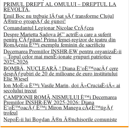
PRIMUL DREPT AL OMULUI – DREPTUL LA
REVOLTÄ‚
Emil Boc nu trebuie lÄƒsat sÄƒ transforme Clujul
Ã®ntr-o groapÄƒ de gunoi!
Comandantul Legionar Nicolae CrÄƒcea
Despre Marietta Sadova â€” actriÈ›a care a suferit
pentru CÄƒpitan! Prima femei-regizor de teatru din
RomÃ¢nia È™i exemplu feminin de sacrificiu
Decernarea Premiilor INSHR-EW pentru organizaÈ›ii
– Topul celor mai menÈ›ionate grupuri patriotice
2025-2026
BOMBÄ‚ NUCLEARÄ‚! Diana È˜oÈ™oacÄƒ cere
despÄƒgubiri de 20 de milioane de euro institutului
Elie Wiesel
Ion MoÈ›a È™i Vasile Marin, doi Â»CruciaÈ›iÂ« ai
secolului trecut
CAMPIONII ROMÃ‚NISMULUI È™i Decernarea
Premiilor INSHR-EW 2025-2026: Diana
È˜oÈ™oacÄƒ È™i Miron Manega cÃ¢È™tigÄƒ
trofeul
NepoÈ›ii lui Bogdan Ã®n Ã®nchisorile comuniste