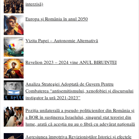
interzisă)
Europa și România în anul 2050
Vizita Papei – Autonomie Alternativă
Revelion 2023 – 2024 vine ANUL BIRUINȚEI
Analiza Strategiei Adoptată de Guvern Pentru
Combaterea “antisemitismului, xenofobiei și discursului
instigator la ură 2021-2023”
Poziția unilaterală a pseudo politicienilor din România și
a BOR în susținerea Israelului, singurul stat terorist din
lume, arată că aceștia nu au o fibră cu adevărat națională
Agresiunea împotriva Revizioniștilor Istorici și efectele