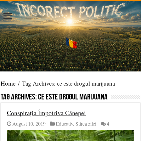
Home
/
Tag Archives: ce este drogul marijuana
Tag Archives:
ce este drogul marijuana
Conspirația Împotriva Cânepei
August 10, 2019
Educativ
,
Știrea zilei
4