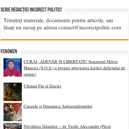
Scrie Redacției Incorect Politic!
Trimiteți materiale, documente pentru articole, sau
lăsați un mesaj pe adresa contact@incorectpolitic.com
Fenomen
CURAJ, ADEVĂR ȘI LIBERTATE! Senatorul Miron
Manega (S.O.S.) a propus abrogarea legilor delictului de
opinie!
Ultimul Fiu al Daciei
Cauzele și Dinamica Antisemitismului
Năvălirea Jidanilor – de Vasile Alecsandri (Piesă