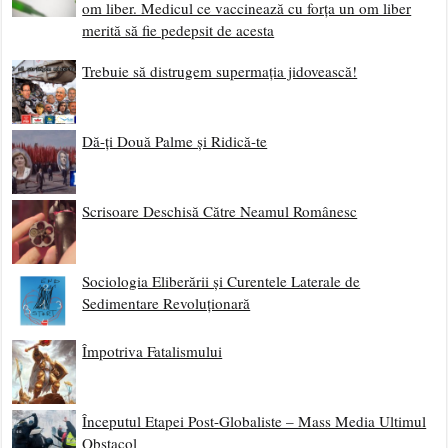
om liber. Medicul ce vaccinează cu forța un om liber
merită să fie pedepsit de acesta
Trebuie să distrugem supermația jidovească!
Dă-ți Două Palme și Ridică-te
Scrisoare Deschisă Către Neamul Românesc
Sociologia Eliberării și Curentele Laterale de
Sedimentare Revoluționară
Împotriva Fatalismului
Începutul Etapei Post-Globaliste – Mass Media Ultimul
Obstacol