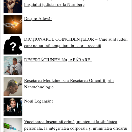
linșajului judiciar de la Nurnberg
Despre Adevăr
DICȚIONARUL COINCIDENȚELOR – Cine sunt iudeii
care ne-au influențat țara în istoria recentă
DEȘERTĂCIUNE?! Nu, APĂRARE!
Resetarea Medicinei sau Resetarea Omenirii prin
Nanotehnologie
Noul Legământ
Vaccinarea înseamnă crimă, un atentat la sănătatea
personală, la integritatea corporală și intimitatea oricărui