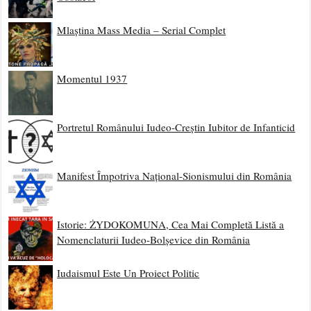
Mlaștina Mass Media – Serial Complet
Momentul 1937
Portretul Românului Iudeo-Creștin Iubitor de Infanticid
Manifest Împotriva Național-Sionismului din România
Istorie: ŻYDOKOMUNA, Cea Mai Completă Listă a
Nomenclaturii Iudeo-Bolșevice din România
Iudaismul Este Un Proiect Politic