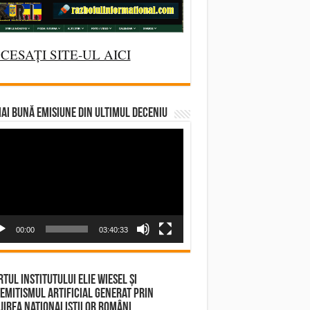
CESAȚI SITE-UL AICI
AI BUNĂ EMISIUNE DIN ULTIMUL DECENIU
deo
yer
00:00
03:40:33
tul Institutului Elie Wiesel și
emitismul Artificial Generat prin
irea Naționaliștilor Români