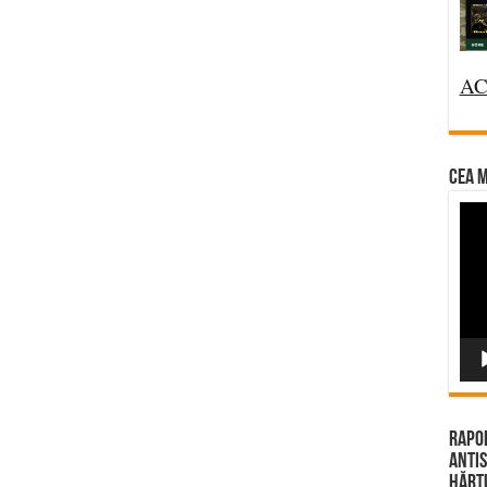
AC
CEA M
Vi
Pla
Rapor
Antis
Hărțu