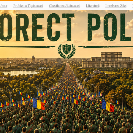
Umor
Problema Țigănească
Chestiunea Jidănească
Literatură
Întrebarea Zilei