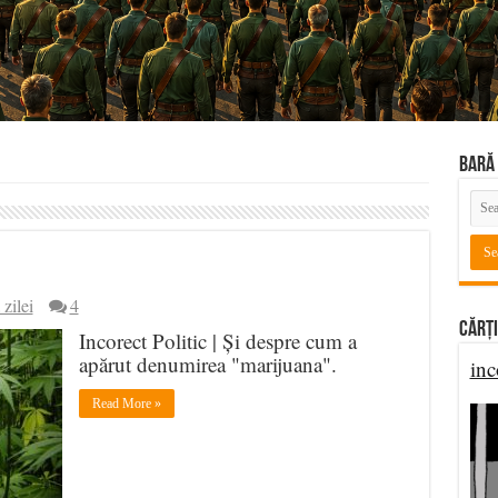
BARĂ 
 zilei
4
Cărți
Incorect Politic | Și despre cum a
apărut denumirea "marijuana".
inc
Read More »