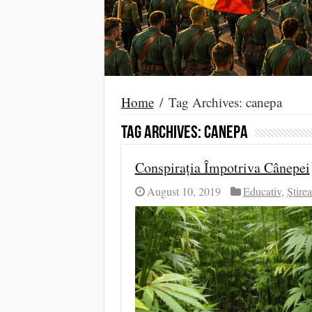
Home
/
Tag Archives: canepa
Tag Archives:
canepa
Conspirația Împotriva Cânepei
August 10, 2019
Educativ
,
Știrea