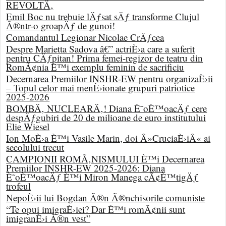
REVOLTÄ‚
Emil Boc nu trebuie lÄƒsat sÄƒ transforme Clujul
Ã®ntr-o groapÄƒ de gunoi!
Comandantul Legionar Nicolae CrÄƒcea
Despre Marietta Sadova â€” actriÈ›a care a suferit
pentru CÄƒpitan! Prima femei-regizor de teatru din
RomÃ¢nia È™i exemplu feminin de sacrificiu
Decernarea Premiilor INSHR-EW pentru organizaÈ›ii
– Topul celor mai menÈ›ionate grupuri patriotice
2025-2026
BOMBÄ‚ NUCLEARÄ‚! Diana È˜oÈ™oacÄƒ cere
despÄƒgubiri de 20 de milioane de euro institutului
Elie Wiesel
Ion MoÈ›a È™i Vasile Marin, doi Â»CruciaÈ›iÂ« ai
secolului trecut
CAMPIONII ROMÃ‚NISMULUI È™i Decernarea
Premiilor INSHR-EW 2025-2026: Diana
È˜oÈ™oacÄƒ È™i Miron Manega cÃ¢È™tigÄƒ
trofeul
NepoÈ›ii lui Bogdan Ã®n Ã®nchisorile comuniste
“Te opui imigraÈ›iei? Dar È™i romÃ¢nii sunt
imigranÈ›i Ã®n vest”