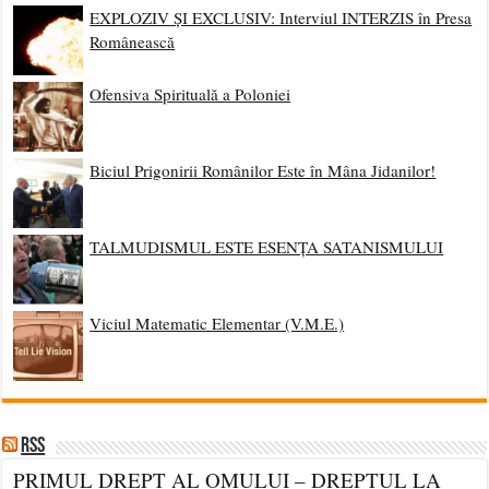
EXPLOZIV ȘI EXCLUSIV: Interviul INTERZIS în Presa
Românească
Ofensiva Spirituală a Poloniei
Biciul Prigonirii Românilor Este în Mâna Jidanilor!
TALMUDISMUL ESTE ESENȚA SATANISMULUI
Viciul Matematic Elementar (V.M.E.)
RSS
PRIMUL DREPT AL OMULUI – DREPTUL LA