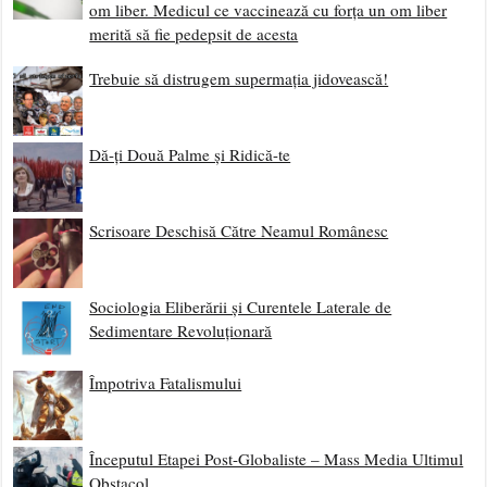
om liber. Medicul ce vaccinează cu forța un om liber
merită să fie pedepsit de acesta
Trebuie să distrugem supermația jidovească!
Dă-ți Două Palme și Ridică-te
Scrisoare Deschisă Către Neamul Românesc
Sociologia Eliberării și Curentele Laterale de
Sedimentare Revoluționară
Împotriva Fatalismului
Începutul Etapei Post-Globaliste – Mass Media Ultimul
Obstacol