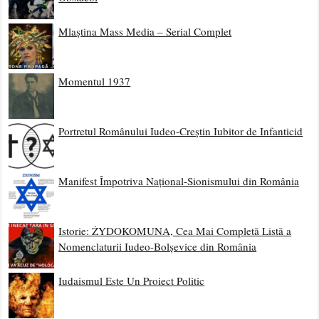
Mlaștina Mass Media – Serial Complet
Momentul 1937
Portretul Românului Iudeo-Creștin Iubitor de Infanticid
Manifest Împotriva Național-Sionismului din România
Istorie: ŻYDOKOMUNA, Cea Mai Completă Listă a
Nomenclaturii Iudeo-Bolșevice din România
Iudaismul Este Un Proiect Politic