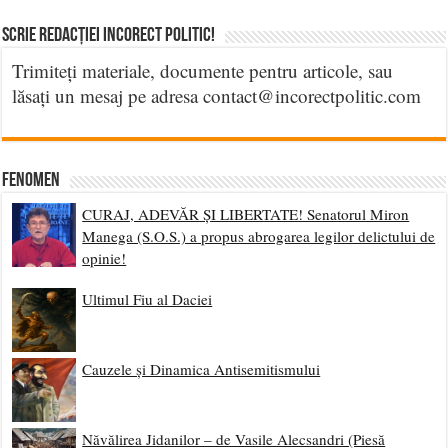
Scrie Redacției Incorect Politic!
Trimiteți materiale, documente pentru articole, sau
lăsați un mesaj pe adresa contact@incorectpolitic.com
Fenomen
CURAJ, ADEVĂR ȘI LIBERTATE! Senatorul Miron
Manega (S.O.S.) a propus abrogarea legilor delictului de
opinie!
Ultimul Fiu al Daciei
Cauzele și Dinamica Antisemitismului
Năvălirea Jidanilor – de Vasile Alecsandri (Piesă