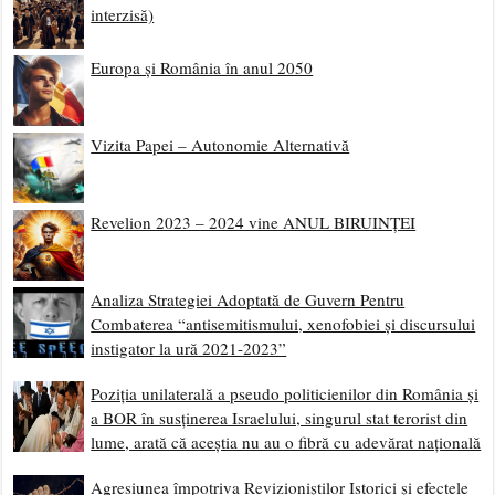
interzisă)
Europa și România în anul 2050
Vizita Papei – Autonomie Alternativă
Revelion 2023 – 2024 vine ANUL BIRUINȚEI
Analiza Strategiei Adoptată de Guvern Pentru
Combaterea “antisemitismului, xenofobiei și discursului
instigator la ură 2021-2023”
Poziția unilaterală a pseudo politicienilor din România și
a BOR în susținerea Israelului, singurul stat terorist din
lume, arată că aceștia nu au o fibră cu adevărat națională
Agresiunea împotriva Revizioniștilor Istorici și efectele