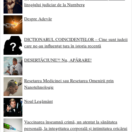
linșajului judiciar de la Nurnberg
Despre Adevăr
DICȚIONARUL COINCIDENȚELOR – Cine sunt iudeii
care ne-au influențat țara în istoria recentă
DEȘERTĂCIUNE?! Nu, APĂRARE!
Resetarea Medicinei sau Resetarea Omenirii prin
Nanotehnologie
Noul Legământ
Vaccinarea înseamnă crimă, un atentat la sănătatea
personală, la integritatea corporală și intimitatea oricărui