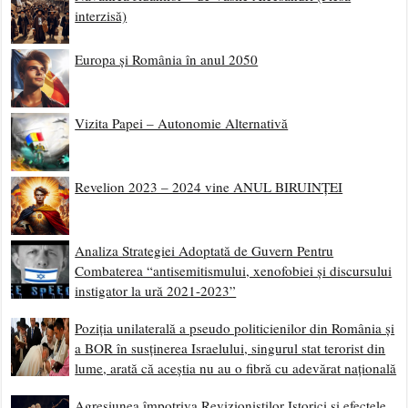
interzisă)
Europa și România în anul 2050
Vizita Papei – Autonomie Alternativă
Revelion 2023 – 2024 vine ANUL BIRUINȚEI
Analiza Strategiei Adoptată de Guvern Pentru
Combaterea “antisemitismului, xenofobiei și discursului
instigator la ură 2021-2023”
Poziția unilaterală a pseudo politicienilor din România și
a BOR în susținerea Israelului, singurul stat terorist din
lume, arată că aceștia nu au o fibră cu adevărat națională
Agresiunea împotriva Revizioniștilor Istorici și efectele