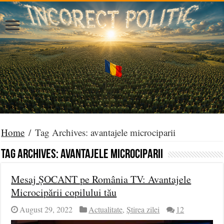
Home
/
Tag Archives: avantajele microciparii
Tag Archives:
avantajele microciparii
Mesaj ȘOCANT pe România TV: Avantajele
Microcipării copilului tău
August 29, 2022
Actualitate
,
Știrea zilei
12