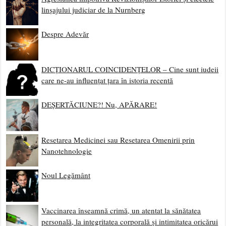
linșajului judiciar de la Nurnberg
Despre Adevăr
DICȚIONARUL COINCIDENȚELOR – Cine sunt iudeii
care ne-au influențat țara în istoria recentă
DEȘERTĂCIUNE?! Nu, APĂRARE!
Resetarea Medicinei sau Resetarea Omenirii prin
Nanotehnologie
Noul Legământ
Vaccinarea înseamnă crimă, un atentat la sănătatea
personală, la integritatea corporală și intimitatea oricărui