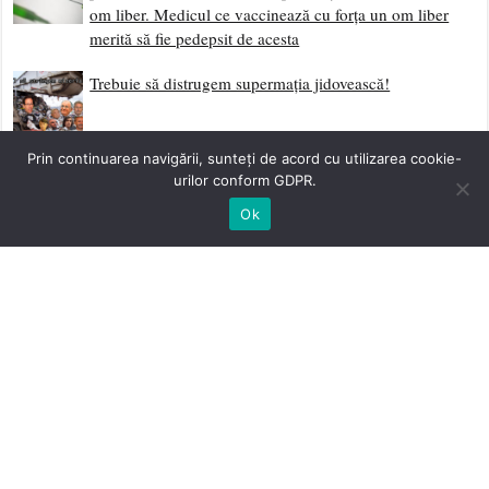
om liber. Medicul ce vaccinează cu forța un om liber
merită să fie pedepsit de acesta
Trebuie să distrugem supermația jidovească!
Dă-ți Două Palme și Ridică-te
Prin continuarea navigării, sunteți de acord cu utilizarea cookie-
urilor conform GDPR.
Ok
Scrisoare Deschisă Către Neamul Românesc
Sociologia Eliberării și Curentele Laterale de
Sedimentare Revoluționară
Împotriva Fatalismului
Începutul Etapei Post-Globaliste – Mass Media Ultimul