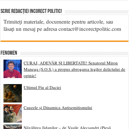
Scrie Redacției Incorect Politic!
Trimiteți materiale, documente pentru articole, sau
lăsați un mesaj pe adresa contact@incorectpolitic.com
Fenomen
CURAJ, ADEVĂR ȘI LIBERTATE! Senatorul Miron
Manega (S.O.S.) a propus abrogarea legilor delictului de
opinie!
Ultimul Fiu al Daciei
Cauzele și Dinamica Antisemitismului
Năvălirea Jidanilor – de Vasile Alecsandri (Piesă