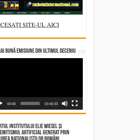
CESAȚI SITE-UL AICI
AI BUNĂ EMISIUNE DIN ULTIMUL DECENIU
deo
yer
00:00
03:40:33
tul Institutului Elie Wiesel și
emitismul Artificial Generat prin
irea Naționaliștilor Români