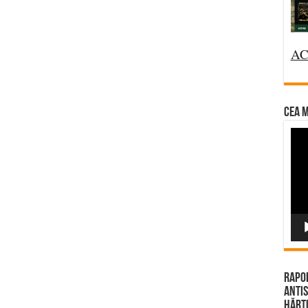
AC
CEA M
Vi
Pla
Rapor
Antis
Hărțu