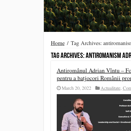
Home
/
Tag Archives: antiromanis
Tag Archives:
antiromanism adr
Antiromânul Adrian Vîntu – Fol
pentru a batjocori Românii pr
March 20, 2022
Actualitate
,
Comb