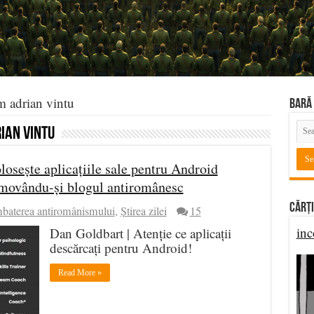
m adrian vintu
BARĂ 
ian vintu
osește aplicațiile sale pentru Android
omovându-și blogul antiromânesc
Cărți
aterea antiromânismului
,
Știrea zilei
15
inc
Dan Goldbart | Atenție ce aplicații
descărcați pentru Android!
Read More »