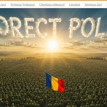
Umor
Problema Țigănească
Chestiunea Jidănească
Literatură
Întrebarea Zilei