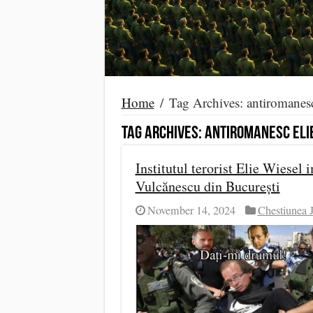
Home
/
Tag Archives: antiromanesc
Tag Archives:
antiromanesc eli
Institutul terorist Elie Wiese
Vulcănescu din București
November 14, 2024
Chestiunea 