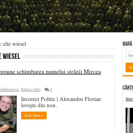
 elie wiesel
BARĂ 
e wiesel
l impune schimbarea numelui străzii Mircea
Cărți
Jidănească
,
Știrea zilei
1
inc
Incorect Politic | Alexandru Florian
lovește din nou.
Read More »