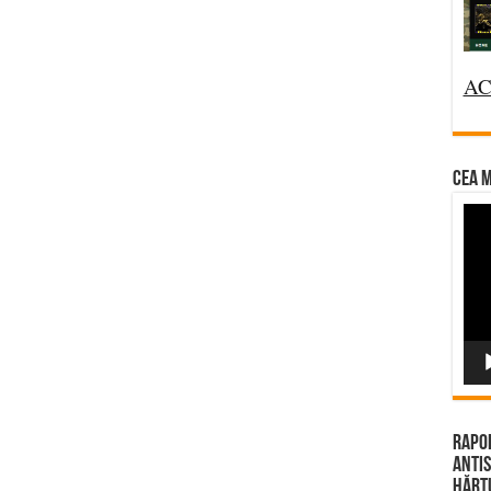
AC
CEA M
Vi
Pla
Rapor
Antis
Hărțu