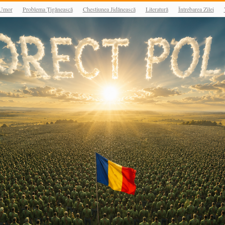
Umor
Problema Țigănească
Chestiunea Jidănească
Literatură
Întrebarea Zilei