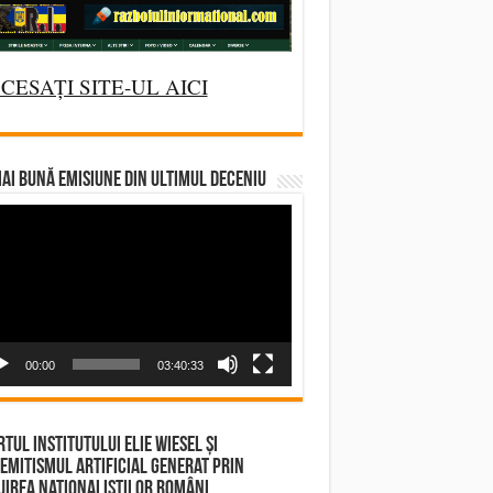
CESAȚI SITE-UL AICI
AI BUNĂ EMISIUNE DIN ULTIMUL DECENIU
deo
yer
00:00
03:40:33
tul Institutului Elie Wiesel și
emitismul Artificial Generat prin
irea Naționaliștilor Români