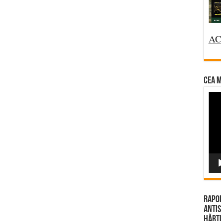
AC
CEA M
Vi
Pla
Rapor
Antis
Hărțu