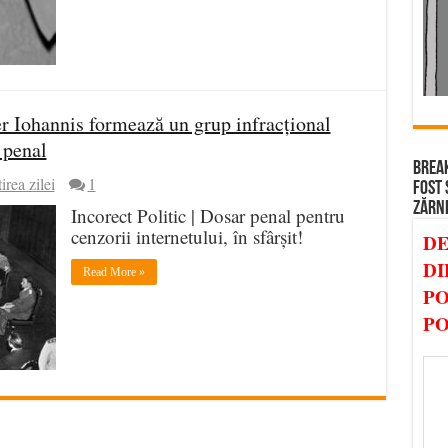
Iohannis formează un grup infracțional
 penal
BREAK
irea zilei
1
FOST 
ZĂRN
Incorect Politic | Dosar penal pentru
cenzorii internetului, în sfârșit!
DE
DI
Read More »
PO
PO