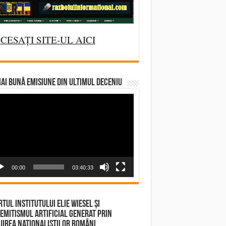
CESAȚI SITE-UL AICI
AI BUNĂ EMISIUNE DIN ULTIMUL DECENIU
deo
yer
00:00
03:40:33
tul Institutului Elie Wiesel și
emitismul Artificial Generat prin
irea Naționaliștilor Români