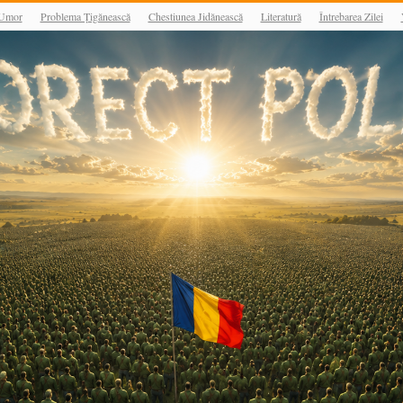
Umor
Problema Țigănească
Chestiunea Jidănească
Literatură
Întrebarea Zilei