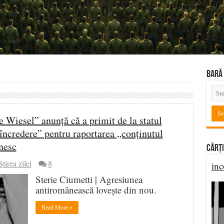
BARĂ 
Wiesel” anunță că a primit de la statul
 încredere” pentru raportarea „conținutul
nesc
Cărți
Știrea zilei
8
inc
Sterie Ciumetti | Agresiunea
antiromânească lovește din nou.
Read More »