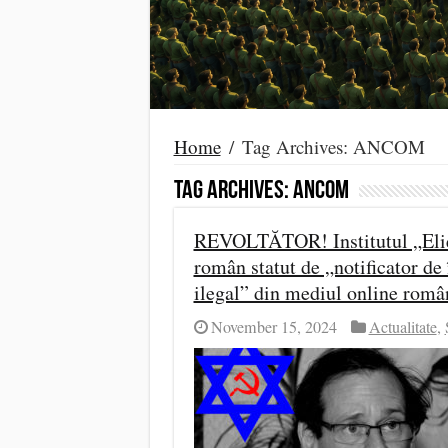
Home
/
Tag Archives: ANCOM
Tag Archives:
ANCOM
REVOLTĂTOR! Institutul „Elie 
român statut de „notificator de
ilegal” din mediul online româ
November 15, 2024
Actualitate
,