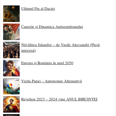
Ultimul Fiu al Daciei
Cauzele și Dinamica Antisemitismului
Năvălirea Jidanilor – de Vasile Alecsandri (Piesă
interzisă)
Europa și România în anul 2050
Vizita Papei – Autonomie Alternativă
Revelion 2023 – 2024 vine ANUL BIRUINȚEI