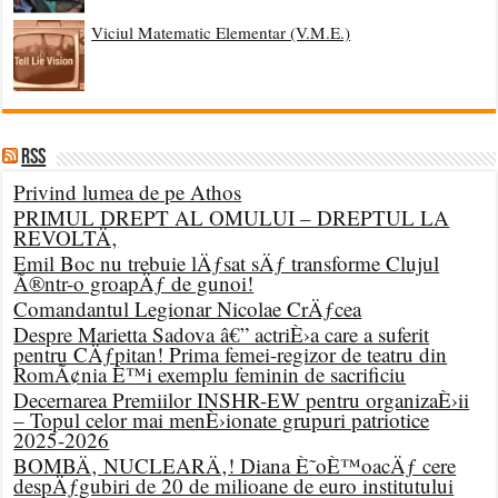
Viciul Matematic Elementar (V.M.E.)
RSS
Privind lumea de pe Athos
PRIMUL DREPT AL OMULUI – DREPTUL LA
REVOLTÄ‚
Emil Boc nu trebuie lÄƒsat sÄƒ transforme Clujul
Ã®ntr-o groapÄƒ de gunoi!
Comandantul Legionar Nicolae CrÄƒcea
Despre Marietta Sadova â€” actriÈ›a care a suferit
pentru CÄƒpitan! Prima femei-regizor de teatru din
RomÃ¢nia È™i exemplu feminin de sacrificiu
Decernarea Premiilor INSHR-EW pentru organizaÈ›ii
– Topul celor mai menÈ›ionate grupuri patriotice
2025-2026
BOMBÄ‚ NUCLEARÄ‚! Diana È˜oÈ™oacÄƒ cere
despÄƒgubiri de 20 de milioane de euro institutului