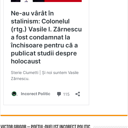
Victor Grigor – Poetul-Duelist Incorect Politic