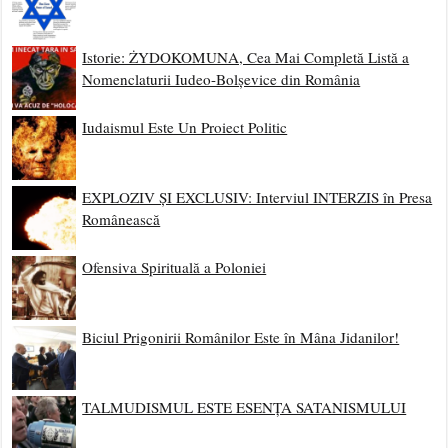
Istorie: ŻYDOKOMUNA, Cea Mai Completă Listă a
Nomenclaturii Iudeo-Bolșevice din România
Iudaismul Este Un Proiect Politic
EXPLOZIV ȘI EXCLUSIV: Interviul INTERZIS în Presa
Românească
Ofensiva Spirituală a Poloniei
Biciul Prigonirii Românilor Este în Mâna Jidanilor!
TALMUDISMUL ESTE ESENȚA SATANISMULUI