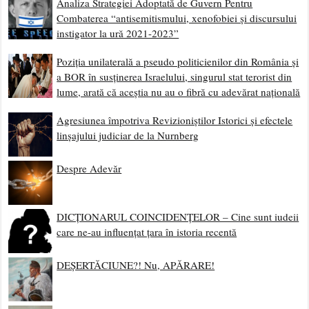
Analiza Strategiei Adoptată de Guvern Pentru
Combaterea “antisemitismului, xenofobiei și discursului
instigator la ură 2021-2023”
Poziția unilaterală a pseudo politicienilor din România și
a BOR în susținerea Israelului, singurul stat terorist din
lume, arată că aceștia nu au o fibră cu adevărat națională
Agresiunea împotriva Revizioniștilor Istorici și efectele
linșajului judiciar de la Nurnberg
Despre Adevăr
DICȚIONARUL COINCIDENȚELOR – Cine sunt iudeii
care ne-au influențat țara în istoria recentă
DEȘERTĂCIUNE?! Nu, APĂRARE!