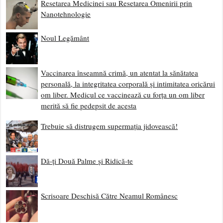
Resetarea Medicinei sau Resetarea Omenirii prin
Nanotehnologie
Noul Legământ
Vaccinarea înseamnă crimă, un atentat la sănătatea
personală, la integritatea corporală și intimitatea oricărui
om liber. Medicul ce vaccinează cu forța un om liber
merită să fie pedepsit de acesta
Trebuie să distrugem supermația jidovească!
Dă-ți Două Palme și Ridică-te
Scrisoare Deschisă Către Neamul Românesc