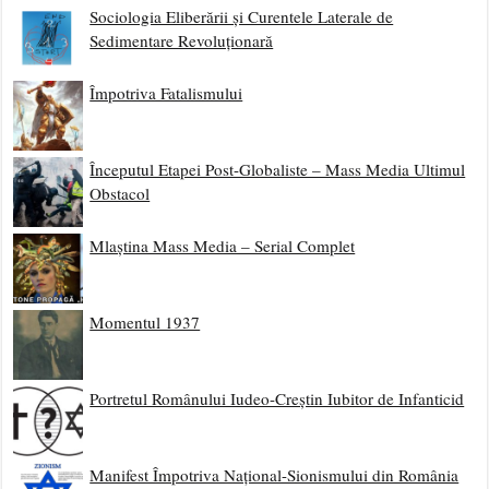
Sociologia Eliberării și Curentele Laterale de
Sedimentare Revoluționară
Împotriva Fatalismului
Începutul Etapei Post-Globaliste – Mass Media Ultimul
Obstacol
Mlaștina Mass Media – Serial Complet
Momentul 1937
Portretul Românului Iudeo-Creștin Iubitor de Infanticid
Manifest Împotriva Național-Sionismului din România