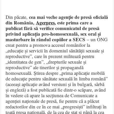
cea mai veche agenție de presă oficială
Din păcate,
din România,
Agerpres
, este prima care a
publicat fără să verifice comunicatul de presă
privind aplicația pro-homosexuală, sex oral și
masturbare în rândul copiilor a SECS
– un ONG
creat pentru a promova accesul românilor la
„educație și servicii în domeniul sănătății sexuale și
reproductive”, care în prezent militează pentru
„identitatea de gen”, „drepturile sexuale și
reproductive” ale tinerilor și propagandă
homosexuală. Știrea despre „prima aplicație mobilă
de educație pentru sănătate sexuală în limba română”
(aceeași aplicație având versiuni și în bulgară, sârbă
și engleză) a fost publicată fie dintr-o scăpare, având
în vedere că apare la secțiunea de Comunicate a
agenției naționale de presă, fie pentru că a plăcut
redactorilor din ce în ce mai „progresiști” infiltrați în
toată presa națională, de la cea de stat și până la cea