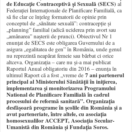
de Educație Contraceptivă și Sexuală (SECS)
al
Federației Internaționale de Planificare Familială, ca
să fie clar ce înțeleg formatorii de opinie prin
conceptul de „sănătate sexuală”: contracepție și
„planning” familial (adică uciderea prin avort sau
„amânarea” nașterii de prunci). Obiectivul Nr 1
enunțat de SECS este obligarea Guvernului de a
asigura „egalitatea de gen” în România, unde genul
nu reprezintă neapărat femeie sau bărbat ci orice
altceva. Organizația – care nu și-a mai publicat
Raportul Anual obligatoriu din 2016 – enunța în
7 ani partenerul
ultimul Raport că a fost „vreme de
principal al Ministerului Sănătății în inițierea,
implementarea și monitorizarea Programului
National de Planificare Familială în cadrul
procesului de reformă sanitară”. Organizația
desfășoară programe în școlile din România și a
avut parteneriate, între altele, cu asociația
homosexualilor ACCEPT, Asociația Secular-
Umanistă din România și Fundația Soros.