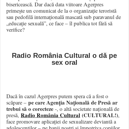
bisericească. Dar dacă data viitoare Agerpres
primește un comunicat de la o organizație teroristă
sau pedofilă internațională mascată sub paravanul de
„educație sexuală”, ce face – îl publica tot fără să
verifice?
Radio România Cultural o dă pe
sex oral
Dacă în cazul Agerpres putem spera că a fost o
pe care Agenția Națională de Presă ar
scăpare –
trebui să o corecteze
-, o altă societate națională de
Radio România Cultural
(CULTURAL!)
presă,
,
face promovare aplicației de sexualizare deviantă a
adolescenților – pe banii noștri și împotriva copiilor