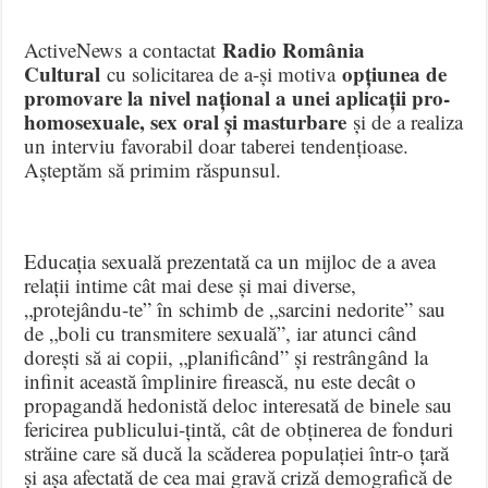
Radio România
ActiveNews a contactat
Cultural
opțiunea de
cu solicitarea de a-și motiva
promovare la nivel național a unei aplicații pro-
homosexuale, sex oral și masturbare
și de a realiza
un interviu favorabil doar taberei tendențioase.
Așteptăm să primim răspunsul.
Educația sexuală prezentată ca un mijloc de a avea
relații intime cât mai dese și mai diverse,
„protejându-te” în schimb de „sarcini nedorite” sau
de „boli cu transmitere sexuală”, iar atunci când
dorești să ai copii, „planificând” și restrângând la
infinit această împlinire firească, nu este decât o
propagandă hedonistă deloc interesată de binele sau
fericirea publicului-țintă, cât de obținerea de fonduri
străine care să ducă la scăderea populației într-o țară
și așa afectată de cea mai gravă criză demografică de