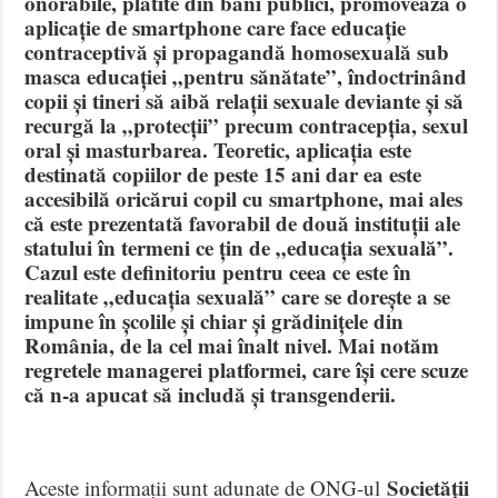
onorabile, plătite din bani publici, promovează o
aplicație de smartphone care face educație
contraceptivă și propagandă homosexuală sub
masca educației „pentru sănătate”, îndoctrinând
copii și tineri să aibă relații sexuale deviante și să
recurgă la „protecții” precum contracepția, sexul
oral și masturbarea. Teoretic, aplicația este
destinată copiilor de peste 15 ani dar ea este
accesibilă oricărui copil cu smartphone, mai ales
că este prezentată favorabil de două instituții ale
statului în termeni ce țin de „educația sexuală”.
Cazul este definitoriu pentru ceea ce este în
realitate „educația sexuală” care se dorește a se
impune în școlile și chiar și grădinițele din
România, de la cel mai înalt nivel. Mai notăm
regretele managerei platformei, care își cere scuze
că n-a apucat să includă și transgenderii.
Societății
Aceste informații sunt adunate de ONG-ul