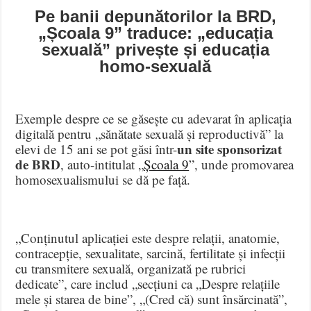
Pe banii depunătorilor la BRD,
„Școala 9” traduce: „educația
sexuală” privește și educația
homo-sexuală
Exemple despre ce se găsește cu adevarat în aplicația
digitală pentru „sănătate sexuală și reproductivă” la
un site sponsorizat
elevi de 15 ani se pot găsi într-
de BRD
, auto-intitulat „
Școala 9
”, unde promovarea
homosexualismului se dă pe față.
„Conținutul aplicației este despre relații, anatomie,
contracepție, sexualitate, sarcină, fertilitate și infecții
cu transmitere sexuală, organizată pe rubrici
dedicate”, care includ „secțiuni ca „Despre relațiile
mele și starea de bine”, „(Cred că) sunt însărcinată”,