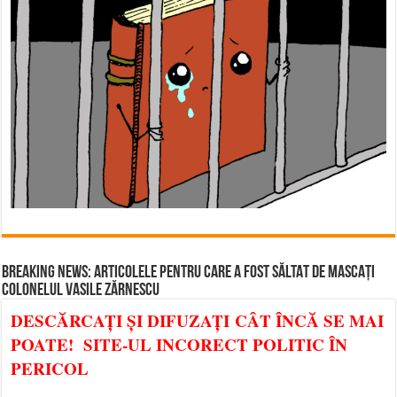
BREAKING NEWS: ARTICOLELE PENTRU CARE A FOST SĂLTAT DE MASCAȚI
COLONELUL VASILE ZĂRNESCU
DESCĂRCAȚI ȘI DIFUZAȚI CÂT ÎNCĂ SE MAI
POATE! SITE-UL INCORECT POLITIC ÎN
PERICOL