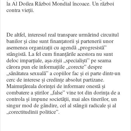
la Al Doilea Război Mondial încoace. Un război
contra vieții.
De altfel, interesul real transpare urmărind circuitul
banilor și cine sunt finanțatorii și partenerii unor
asemenea organizații cu agendă „progresistă”
stângistă. La fel cum finanțările acestora nu sunt
deloc imparțiale, așa-zișii „specialiști” pe seama
cărora pun ele informațiile „corecte” despre
„sănătatea sexuală” a copiilor fac și ei parte dintr-un
cerc de interese și credințe absolut partizane.
Maimuțăreala dorinței de informare onestă și
combatere a știrilor „false” vine tot din dorința de a
controla și impune societății, mai ales tinerilor, un
singur mod de gândire, cel al stângii radicale și al
„corectitudinii politice”.