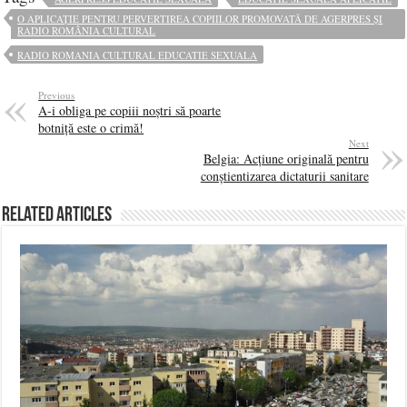
O APLICAȚIE PENTRU PERVERTIREA COPIILOR PROMOVATĂ DE AGERPRES ȘI
RADIO ROMÂNIA CULTURAL
RADIO ROMANIA CULTURAL EDUCATIE SEXUALA
Previous
A-i obliga pe copiii noștri să poarte
botniță este o crimă!
Next
Belgia: Acțiune originală pentru
conștientizarea dictaturii sanitare
Related Articles