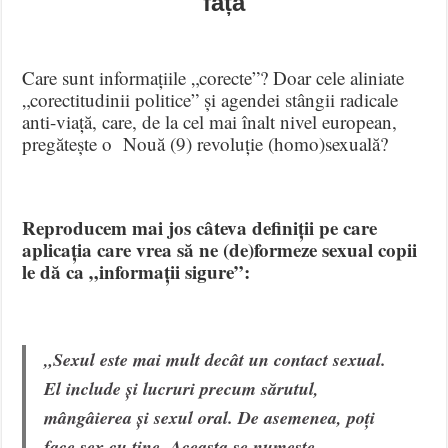
față
Care sunt informațiile „corecte”? Doar cele aliniate
„corectitudinii politice” și agendei stângii radicale
anti-viață, care, de la cel mai înalt nivel european,
pregătește o Nouă (9) revoluție (homo)sexuală?
Reproducem mai jos câteva definiții pe care
aplicația care vrea să ne (de)formeze sexual copii
le dă ca „informații sigure”:
„Sexul este mai mult decât un contact sexual.
El include și lucruri precum sărutul,
mângâierea și sexul oral. De asemenea, poți
face sex cu tine. Aceasta se numește