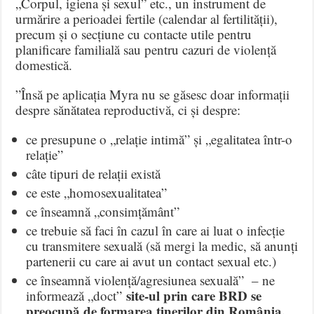
„Corpul, igiena și sexul” etc., un instrument de
urmărire a perioadei fertile (calendar al fertilității),
precum și o secțiune cu contacte utile pentru
planificare familială sau pentru cazuri de violență
domestică.
”Însă pe aplicația Myra nu se găsesc doar informații
despre sănătatea reproductivă, ci și despre:
ce presupune o „relație intimă” și „egalitatea într-o
relație”
câte tipuri de relații există
ce este „homosexualitatea”
ce înseamnă „consimțământ”
ce trebuie să faci în cazul în care ai luat o infecție
cu transmitere sexuală (să mergi la medic, să anunți
partenerii cu care ai avut un contact sexual etc.)
ce înseamnă violență/agresiunea sexuală” – ne
site-ul prin care BRD se
informează „doct”
preocupă de formarea tinerilor din România.