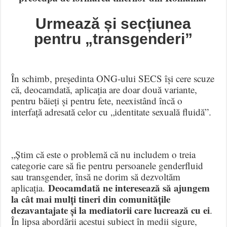
Urmează și secțiunea
pentru „transgenderi”
În schimb, președinta ONG-ului SECS își cere scuze
că, deocamdată, aplicația are doar două variante,
pentru băieți și pentru fete, neexistând încă o
interfață adresată celor cu „identitate sexuală fluidă”.
„Știm că este o problemă că nu includem o treia
categorie care să fie pentru persoanele genderfluid
sau transgender, însă ne dorim să dezvoltăm
Deocamdată ne interesează să ajungem
aplicația.
la cât mai mulți tineri din comunitățile
dezavantajate și la mediatorii care lucrează cu ei
.
În lipsa abordării acestui subiect în medii sigure,