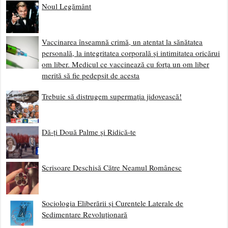
Noul Legământ
Vaccinarea înseamnă crimă, un atentat la sănătatea
personală, la integritatea corporală și intimitatea oricărui
om liber. Medicul ce vaccinează cu forța un om liber
merită să fie pedepsit de acesta
Trebuie să distrugem supermația jidovească!
Dă-ți Două Palme și Ridică-te
Scrisoare Deschisă Către Neamul Românesc
Sociologia Eliberării și Curentele Laterale de
Sedimentare Revoluționară