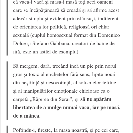
că vaca-i vacă și masa-i masă toți acei oameni
care se încăpățânează să creadă și să afirme acest
adevăr simplu și evident prin el însuși, indiferent
de orientarea lor politică, religioasă ori chiar
sexuală (cuplul homosexual format din Domenico
Dolce și Stefano Gabbana, creatori de haine de
fiță, este un astfel de exemplu).
Să mergem, dară, trecând încă un pic prin norul
gros și toxic al etichetelor fără sens, lipite nouă
din neștiință și nesocotință, al sofismelor ieftine
și al manipulărilor emoționale chicioase ca o
să ne apărăm
carpetă „Răpirea din Serai”, și
libertatea de a mulge numai vaca, iar pe masă,
de a mânca.
Poftindu-i, firește, la masa noastră, și pe cei care,