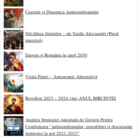
Cauzele și Dinamica Antisemitismului
Năvălirea Jidanilor – de Vasile Alecsandri (Piesă
interzisă)
Europa și România în anul 2050
Vizita Papei – Autonomie Alternativă
Revelion 2023 – 2024 vine ANUL BIRUINȚEI
Analiza Strategiei Adoptată de Guvern Pentru
Combaterea “antisemitismului, xenofobiei și discursului
instigator la ură 2021-2023”