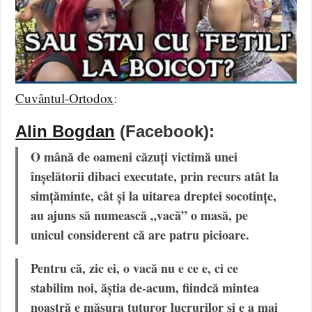
Cuvântul-Ortodox
:
Alin Bogdan
(Facebook):
O mână de oameni căzuți victimă unei
înșelătorii dibaci executate, prin recurs atât la
simțăminte, cât și la uitarea dreptei socotințe,
au ajuns să numească „vacă” o masă, pe
unicul considerent că are patru picioare.
Pentru că, zic ei, o vacă nu e ce e, ci ce
stabilim noi, ăștia de-acum, fiindcă mintea
noastră e măsura tuturor lucrurilor și e a mai