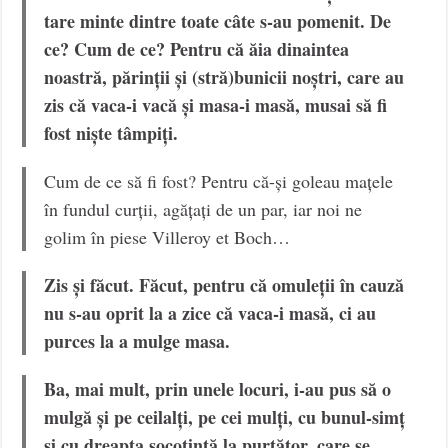
tare minte dintre toate câte s-au pomenit. De
ce? Cum de ce? Pentru că ăia dinaintea
noastră, părinții și (stră)bunicii noștri, care au
zis că vaca-i vacă și masa-i masă, musai să fi
fost niște tâmpiți.
Cum de ce să fi fost? Pentru că-și goleau mațele
în fundul curții, agățați de un par, iar noi ne
golim în piese Villeroy et Boch…
Zis și făcut. Făcut, pentru că omuleții în cauză
nu s-au oprit la a zice că vaca-i masă, ci au
purces la a mulge masa.
Ba, mai mult, prin unele locuri, i-au pus să o
mulgă și pe ceilalți, pe cei mulți, cu bunul-simț
și cu dreapta socotință la purtător, care se