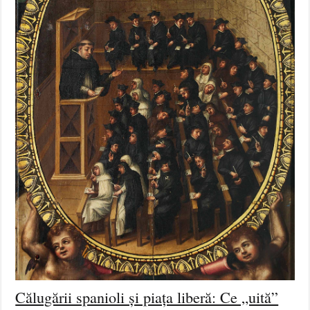
Călugării spanioli și piața liberă: Ce „uită”