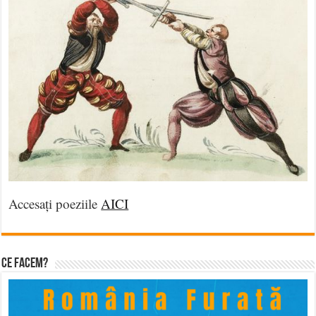
Accesați poeziile
AICI
Ce facem?