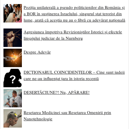
Poziția unilaterală a pseudo politicienilor din România și
a BOR în susținerea Israelului, singurul stat terorist din
lume, arată că aceștia nu au o fibră cu adevărat națională
Agresiunea împotriva Revizioniștilor Istorici și efectele
linșajului judiciar de la Nurnberg
Despre Adevăr
DICȚIONARUL COINCIDENȚELOR – Cine sunt iudeii
care ne-au influențat țara în istoria recentă
DEȘERTĂCIUNE?! Nu, APĂRARE!
Resetarea Medicinei sau Resetarea Omenirii prin
Nanotehnologie