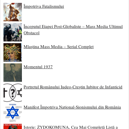
Împotriva Fatalismului
Începutul Etapei Post-Globaliste – Mass Media Ultimul
Obstacol
Mlaștina Mass Media – Serial Complet
Momentul 1937
Portretul Românului Iudeo-Creștin Iubitor de Infanticid
Manifest Împotriva Național-Sionismului din România
Istorie: ŻYDOKOMUNA, Cea Mai Completă Listă a