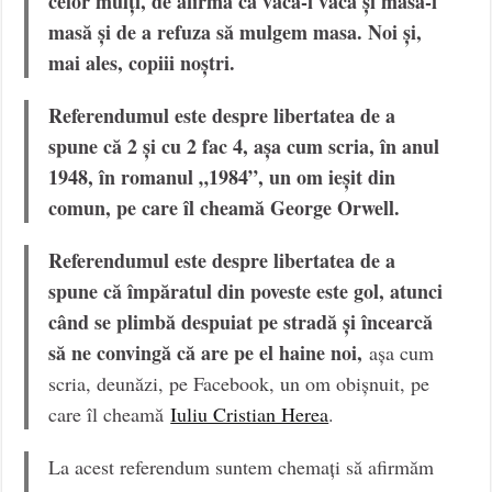
celor mulți, de afirma că vaca-i vacă și masa-i
masă și de a refuza să mulgem masa. Noi și,
mai ales, copiii noștri.
Referendumul este despre libertatea de a
spune că 2 și cu 2 fac 4, așa cum scria, în anul
1948, în romanul „1984”, un om ieșit din
comun, pe care îl cheamă George Orwell.
Referendumul este despre libertatea de a
spune că împăratul din poveste este gol, atunci
când se plimbă despuiat pe stradă și încearcă
să ne convingă că are pe el haine noi,
așa cum
scria, deunăzi, pe Facebook, un om obișnuit, pe
care îl cheamă
Iuliu Cristian Herea
.
La acest referendum suntem chemați să afirmăm