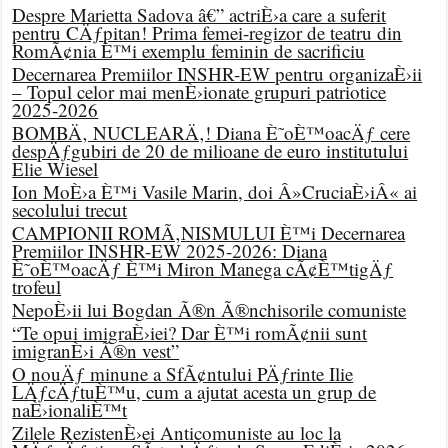
Despre Marietta Sadova â€” actriÈ›a care a suferit
pentru CÄƒpitan! Prima femei-regizor de teatru din
RomÃ¢nia È™i exemplu feminin de sacrificiu
Decernarea Premiilor INSHR-EW pentru organizaÈ›ii
– Topul celor mai menÈ›ionate grupuri patriotice
2025-2026
BOMBÄ‚ NUCLEARÄ‚! Diana È˜oÈ™oacÄƒ cere
despÄƒgubiri de 20 de milioane de euro institutului
Elie Wiesel
Ion MoÈ›a È™i Vasile Marin, doi Â»CruciaÈ›iÂ« ai
secolului trecut
CAMPIONII ROMÃ‚NISMULUI È™i Decernarea
Premiilor INSHR-EW 2025-2026: Diana
È˜oÈ™oacÄƒ È™i Miron Manega cÃ¢È™tigÄƒ
trofeul
NepoÈ›ii lui Bogdan Ã®n Ã®nchisorile comuniste
“Te opui imigraÈ›iei? Dar È™i romÃ¢nii sunt
imigranÈ›i Ã®n vest”
O nouÄƒ minune a SfÃ¢ntului PÄƒrinte Ilie
LÄƒcÄƒtuÈ™u, cum a ajutat acesta un grup de
naÈ›ionaliÈ™t
Zilele RezistenÈ›ei Anticomuniste au loc la