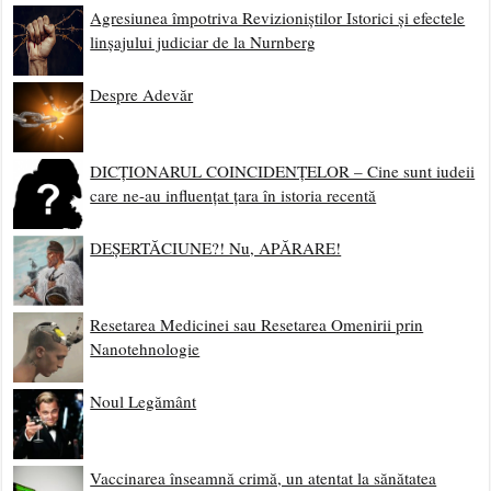
Agresiunea împotriva Revizioniștilor Istorici și efectele
linșajului judiciar de la Nurnberg
Despre Adevăr
DICȚIONARUL COINCIDENȚELOR – Cine sunt iudeii
care ne-au influențat țara în istoria recentă
DEȘERTĂCIUNE?! Nu, APĂRARE!
Resetarea Medicinei sau Resetarea Omenirii prin
Nanotehnologie
Noul Legământ
Vaccinarea înseamnă crimă, un atentat la sănătatea