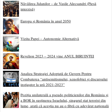
Năvălirea Jidanilor – de Vasile Alecsandri (Piesă
interzisă)
Europa și România în anul 2050
Vizita Papei – Autonomie Alternativă
Revelion 2023 – 2024 vine ANUL BIRUINȚEI
Analiza Strategiei Adoptată de Guvern Pentru
Combaterea “antisemitismului, xenofobiei și discursului
instigator la ură 2021-2023”
Poziția unilaterală a pseudo politicienilor din România și
a BOR în susținerea Israelului, singurul stat terorist din
lume, arată că aceștia nu au o fibră cu adevărat națională