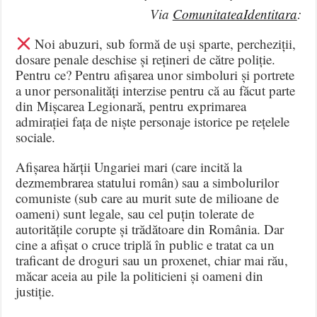
Via
ComunitateaIdentitara
:
Noi abuzuri, sub formă de uși sparte, percheziții,
dosare penale deschise și rețineri de către poliție.
Pentru ce? Pentru afișarea unor simboluri și portrete
a unor personalități interzise pentru că au făcut parte
din Mișcarea Legionară, pentru exprimarea
admirației fața de niște personaje istorice pe rețelele
sociale.
Afișarea hărții Ungariei mari (care incită la
dezmembrarea statului român) sau a simbolurilor
comuniste (sub care au murit sute de milioane de
oameni) sunt legale, sau cel puțin tolerate de
autoritățile corupte și trădătoare din România. Dar
cine a afișat o cruce triplă în public e tratat ca un
traficant de droguri sau un proxenet, chiar mai rău,
măcar aceia au pile la politicieni și oameni din
justiție.