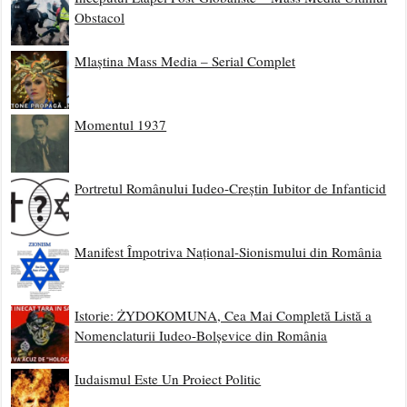
Obstacol
Mlaștina Mass Media – Serial Complet
Momentul 1937
Portretul Românului Iudeo-Creștin Iubitor de Infanticid
Manifest Împotriva Național-Sionismului din România
Istorie: ŻYDOKOMUNA, Cea Mai Completă Listă a
Nomenclaturii Iudeo-Bolșevice din România
Iudaismul Este Un Proiect Politic