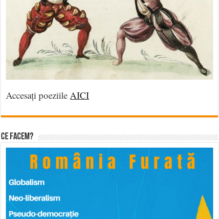
Accesați poeziile
AICI
Ce facem?