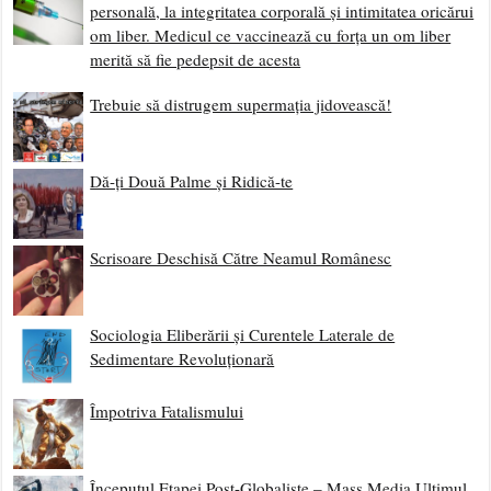
personală, la integritatea corporală și intimitatea oricărui
om liber. Medicul ce vaccinează cu forța un om liber
merită să fie pedepsit de acesta
Trebuie să distrugem supermația jidovească!
Dă-ți Două Palme și Ridică-te
Scrisoare Deschisă Către Neamul Românesc
Sociologia Eliberării și Curentele Laterale de
Sedimentare Revoluționară
Împotriva Fatalismului
Începutul Etapei Post-Globaliste – Mass Media Ultimul