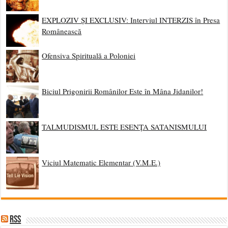
EXPLOZIV ȘI EXCLUSIV: Interviul INTERZIS în Presa
Românească
Ofensiva Spirituală a Poloniei
Biciul Prigonirii Românilor Este în Mâna Jidanilor!
TALMUDISMUL ESTE ESENȚA SATANISMULUI
Viciul Matematic Elementar (V.M.E.)
RSS