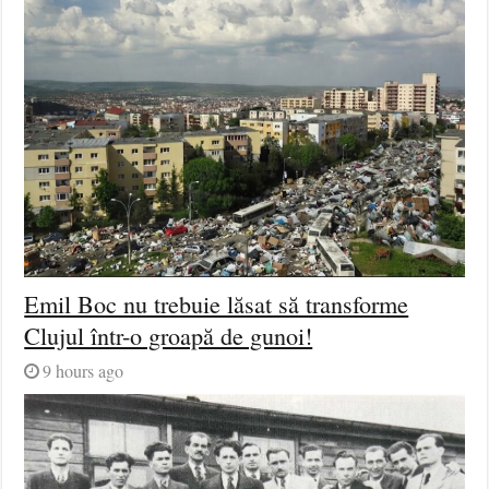
Emil Boc nu trebuie lăsat să transforme
Clujul într-o groapă de gunoi!
9 hours ago