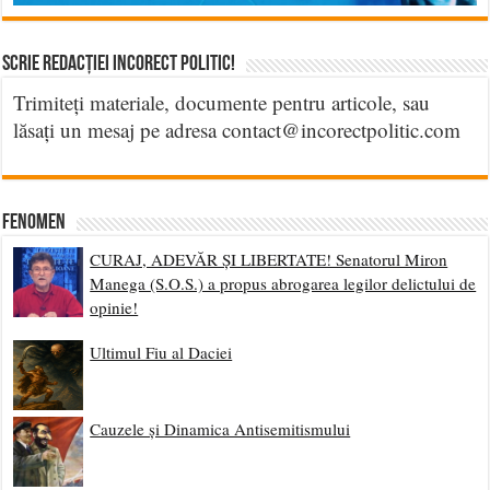
Scrie Redacției Incorect Politic!
Trimiteți materiale, documente pentru articole, sau
lăsați un mesaj pe adresa contact@incorectpolitic.com
Fenomen
CURAJ, ADEVĂR ȘI LIBERTATE! Senatorul Miron
Manega (S.O.S.) a propus abrogarea legilor delictului de
opinie!
Ultimul Fiu al Daciei
Cauzele și Dinamica Antisemitismului