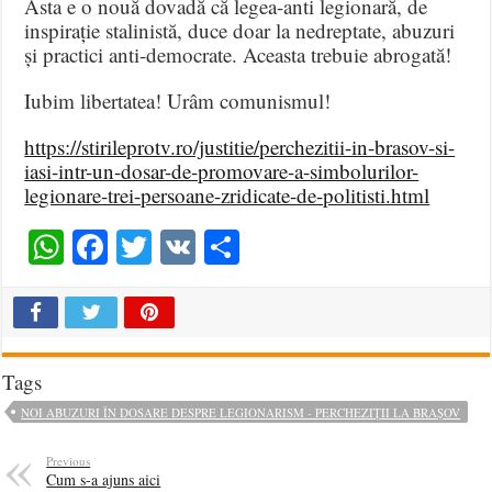
Asta e o nouă dovadă că legea-anti legionară, de
inspirație stalinistă, duce doar la nedreptate, abuzuri
și practici anti-democrate. Aceasta trebuie abrogată!
Iubim libertatea! Urâm comunismul!
https://stirileprotv.ro/justitie/perchezitii-in-brasov-si-
iasi-intr-un-dosar-de-promovare-a-simbolurilor-
legionare-trei-persoane-zridicate-de-politisti.html
WhatsApp
Facebook
Twitter
VK
Share
Tags
NOI ABUZURI ÎN DOSARE DESPRE LEGIONARISM - PERCHEZIȚII LA BRAȘOV
Previous
Cum s-a ajuns aici