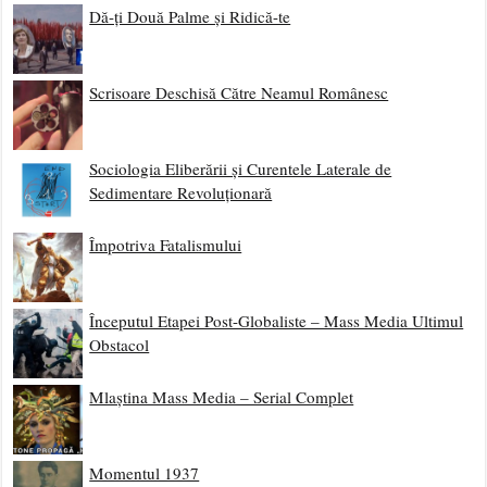
Dă-ți Două Palme și Ridică-te
Scrisoare Deschisă Către Neamul Românesc
Sociologia Eliberării și Curentele Laterale de
Sedimentare Revoluționară
Împotriva Fatalismului
Începutul Etapei Post-Globaliste – Mass Media Ultimul
Obstacol
Mlaștina Mass Media – Serial Complet
Momentul 1937