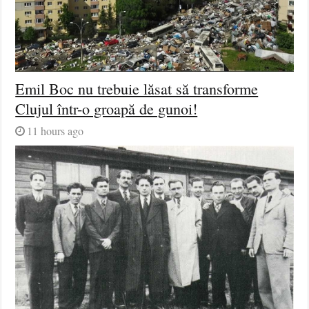
Emil Boc nu trebuie lăsat să transforme
Clujul într-o groapă de gunoi!
11 hours ago