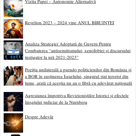
Vizita Papei – Autonomie Alternativă
Revelion 2023 – 2024 vine ANUL BIRUINȚEI
Analiza Strategiei Adoptată de Guvern Pentru
Combaterea “antisemitismului, xenofobiei și discursului
instigator la ură 2021-2023”
Poziția unilaterală a pseudo politicienilor din România și
a BOR în susținerea Israelului, singurul stat terorist din
lume, arată că aceștia nu au o fibră cu adevărat națională
Agresiunea împotriva Revizioniștilor Istorici și efectele
linșajului judiciar de la Nurnberg
Despre Adevăr