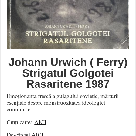
Johann Urwich ( Ferry)
Strigatul Golgotei
Rasaritene 1987
Emoționanta frescă a gulagului sovietic, mărturii
esențiale despre monstruozitatea ideologiei
comuniste.
Citiți cartea
AICI
.
Descărcați
AICI
.