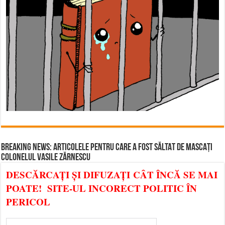
BREAKING NEWS: ARTICOLELE PENTRU CARE A FOST SĂLTAT DE MASCAȚI
COLONELUL VASILE ZĂRNESCU
DESCĂRCAȚI ȘI DIFUZAȚI CÂT ÎNCĂ SE MAI
POATE! SITE-UL INCORECT POLITIC ÎN
PERICOL