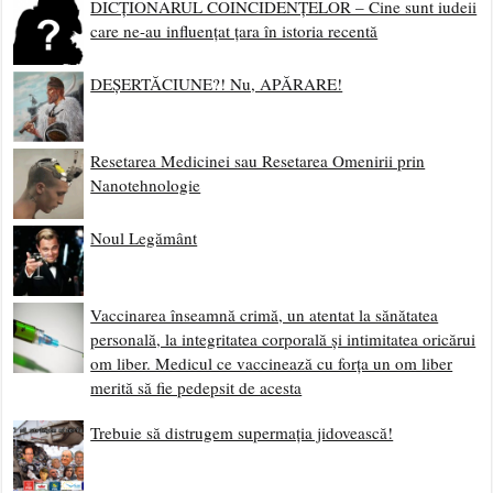
DICȚIONARUL COINCIDENȚELOR – Cine sunt iudeii
care ne-au influențat țara în istoria recentă
DEȘERTĂCIUNE?! Nu, APĂRARE!
Resetarea Medicinei sau Resetarea Omenirii prin
Nanotehnologie
Noul Legământ
Vaccinarea înseamnă crimă, un atentat la sănătatea
personală, la integritatea corporală și intimitatea oricărui
om liber. Medicul ce vaccinează cu forța un om liber
merită să fie pedepsit de acesta
Trebuie să distrugem supermația jidovească!