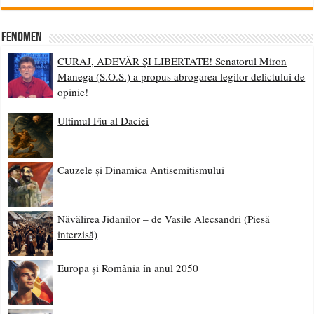
Fenomen
CURAJ, ADEVĂR ȘI LIBERTATE! Senatorul Miron
Manega (S.O.S.) a propus abrogarea legilor delictului de
opinie!
Ultimul Fiu al Daciei
Cauzele și Dinamica Antisemitismului
Năvălirea Jidanilor – de Vasile Alecsandri (Piesă
interzisă)
Europa și România în anul 2050