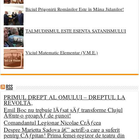
Biciul Prigonirii Românilor Este în Mâna Jidanilor!
TALMUDISMUL ESTE ESENȚA SATANISMULUI
Viciul Matematic Elementar (V.M.E.)
RSS
PRIMUL DREPT AL OMULUI – DREPTUL LA
REVOLTÄ‚
Emil Boc nu trebuie lÄƒsat sÄƒ transforme Clujul
Ã®ntr-o groapÄƒ de gunoi!
Comandantul Legionar Nicolae CrÄƒcea
Despre Marietta Sadova â€” actriÈ›a care a suferit
pentru CÄƒpitan! Prima femei-regizor de teatru din