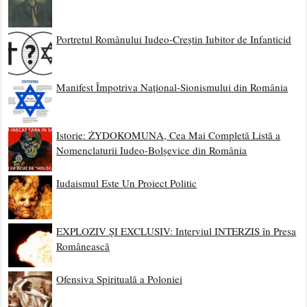
Portretul Românului Iudeo-Creștin Iubitor de Infanticid
Manifest Împotriva Național-Sionismului din România
Istorie: ŻYDOKOMUNA, Cea Mai Completă Listă a
Nomenclaturii Iudeo-Bolșevice din România
Iudaismul Este Un Proiect Politic
EXPLOZIV ȘI EXCLUSIV: Interviul INTERZIS în Presa
Românească
Ofensiva Spirituală a Poloniei