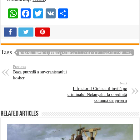
WhatsApp
Facebook
Twitter
VK
Share
Tags
JOHANN URWICH ( FERRY) STRIGATUL GOLGOTEI RASARITENE 1987
Previous
Baza putredă a suveranismului
kosher
Next
Infractorul Ciolacu îl invită pe
criminalul Netanyahu la o ședință
comună de guvern
Related Articles