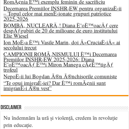
RomÃ¢nia È™i exemplu feminin de sacrificiu
Decernarea Premiilor INSHR-EW pentru organizaÈ›ii
– Topul celor mai menÈ›ionate grupuri patriotice
2025-2026
BOMBÄ‚ NUCLEARÄ‚! Diana È˜oÈ™oacÄƒ cere
despÄƒgubiri de 20 de milioane de euro institutului
Elie Wiesel
Ion MoÈ›a È™i Vasile Marin, doi Â»CruciaÈ›iÂ« ai
secolului trecut
CAMPIONII ROMÃ‚NISMULUI È™i Decernarea
Premiilor INSHR-EW 2025-2026: Diana
È˜oÈ™oacÄƒ È™i Miron Manega cÃ¢È™tigÄƒ
trofeul
NepoÈ›ii lui Bogdan Ã®n Ã®nchisorile comuniste
“Te opui imigraÈ›iei? Dar È™i romÃ¢nii sunt
imigranÈ›i Ã®n vest”
DISCLAIMER
Nu îndemnăm la ură și violență, credem în revoluție
prin educație.