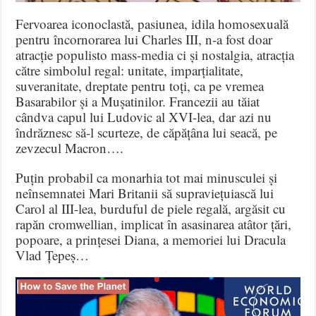
Fervoarea iconoclastă, pasiunea, idila homosexuală
pentru încornorarea lui Charles III, n-a fost doar
atracție populisto mass-media ci și nostalgia, atracția
către simbolul regal: unitate, imparțialitate,
suveranitate, dreptate pentru toți, ca pe vremea
Basarabilor și a Mușatinilor. Francezii au tăiat
cândva capul lui Ludovic al XVI-lea, dar azi nu
îndrăznesc să-l scurteze, de căpățâna lui seacă, pe
zevzecul Macron….
Puțin probabil ca monarhia tot mai minusculei și
neînsemnatei Mari Britanii să supraviețuiască lui
Carol al III-lea, burduful de piele regală, argăsit cu
rapăn cromwellian, implicat în asasinarea atâtor țări,
popoare, a prințesei Diana, a memoriei lui Dracula
Vlad Țepeș…