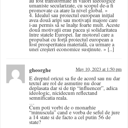
au fost transformate în valori ideologice
umaniste secularizate, cu scopul de-a fi
promovate ca atare la nivel global. »
4. Idealul sau proiectul european inițial
avea două aripi sau motivații majore care
i-au permis să se înalțe foarte mult. Aceste
două motivații erau pacea și solidaritatea
între statele Europei. Iar motorul care a
propulsat cu forță proiectul european a
fost prosperitatea materială, ca urmare a
unei creșteri economice susținute. » [..]
gheorghe
May 10, 2023 at 1:50 pm
E dreptul oricui sa fie de acord sau nu dar
textul are rol de asmutire nu doar
deplasata dar si de tip “influencer”, adica
ideologic, nicidecum reflectand
semnificatia reala.
…
Cum poti vorbi de o monarhie
“minuscula” cand e vorba de seful de jure
a 14 state si de facto a cel putin 56 de
state?