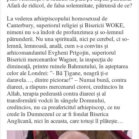
Afară de ridicol, de falsa solemnitate, pătrunsă de ce?
La vederea arhiepiscopului homosexual de
Canterbury, superiorul religiei și Bisericii WOKE,
nimeni nu s-a îndoit de profunzimea și so-lemnul
pătrunderii. Nu una spirituală, nici pe cerebel, ci so-
lemnă, lemnoasă, anală, cum s-a convins și
arhicomandantul Evgheni Prigojin, superiorul
Bisericii mercenarilor Wagner, la inspecția de
dimineață, printre ruinele Bahmutului, în așteptarea
celor ale Londrei: ”- Bă Țigane, neagră ți-e
daravela…, dintre piciorae!” – Numai bună, contra
diareei, a răspuns mercenarul cioroi, credincios în
Allah, terapia pederastă contra diareei și al
transformării vodcii în sângele Domnului,
credincios, nu ca preafericitul arhiepiscop, ce nu
crede în Dumnezeul ce ar fi fondat Biserica
Anglicană, nici în aceasta, care totuși îl plătește…