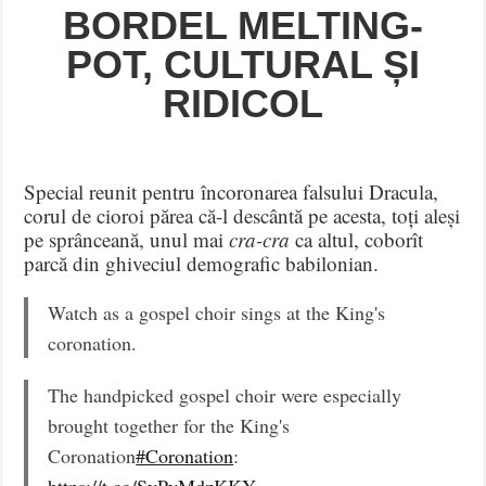
BORDEL MELTING-
POT, CULTURAL ȘI
RIDICOL
Special reunit pentru încoronarea falsului Dracula,
corul de cioroi părea că-l descântă pe acesta, toți aleși
pe sprânceană, unul mai
cra-cra
ca altul, coborît
parcă din ghiveciul demografic babilonian.
Watch as a gospel choir sings at the King's
coronation.
The handpicked gospel choir were especially
brought together for the King's
Coronation
#Coronation
:
https://t.co/SvPyMdzKKY