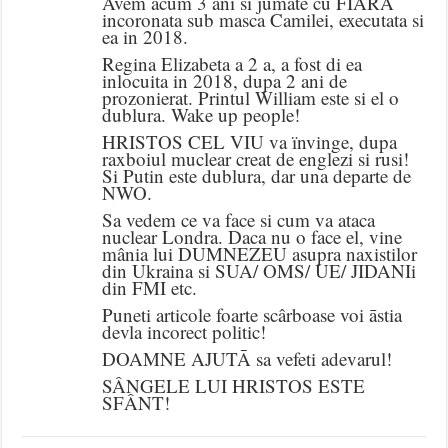
Avem acum 3 ani si jumate cu FIARA
incoronata sub masca Camilei, executata si
ea in 2018.
Regina Elizabeta a 2 a, a fost di ea
inlocuita in 2018, dupa 2 ani de
prozonierat. Printul William este si el o
dublura. Wake up people!
HRISTOS CEL VIU va ïnvinge, dupa
raxboiul muclear creat de englezi si rusi!
Si Putin este dublura, dar una departe de
NWO.
Sa vedem ce va face si cum va ataca
nuclear Londra. Daca nu o face el, vine
mânia lui DUMNEZEU asupra naxistilor
din Ukraina si SUA/ OMS/ UE/ JIDANIi
din FMI etc.
Puneti articole foarte scârboase voi āstia
devla incorect politic!
DOAMNE AJUTĀ sa vefeti adevarul!
SÂNGELE LUI HRISTOS ESTE
SFÂNT!