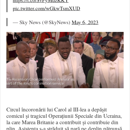
pic.twitter.com/wGkwTsmXUD
— Sky News (@SkyNews)
May 6, 2023
Circul încoronării lui Carol al III-lea a depășit
comicul și tragicul Operațiunii Speciale din Ucraina,
la care Marea Britanie a contribuit și contribuie din
plin. Asistența s-a străduit să pară pe deplin pătrunsă.