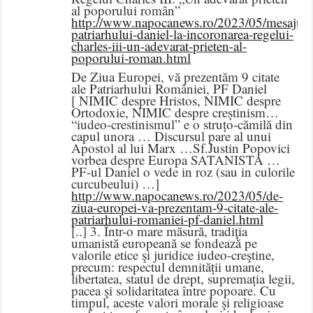
al poporului român”
http://www.napocanews.ro/2023/05/mesajul-
patriarhului-daniel-la-incoronarea-regelui-
charles-iii-un-adevarat-prieten-al-
poporului-roman.html
De Ziua Europei, vă prezentăm 9 citate
ale Patriarhului României, PF Daniel
[ NIMIC despre Hristos, NIMIC despre
Ortodoxie, NIMIC despre creștinism…
“iudeo-crestinismul” e o struțo-cămilă din
capul unora … Discursul pare al unui
Apostol al lui Marx …Sf.Justin Popovici
vorbea despre Europa SATANISTA …
PF-ul Daniel o vede in roz (sau in culorile
curcubeului) …]
http://www.napocanews.ro/2023/05/de-
ziua-europei-va-prezentam-9-citate-ale-
patriarhului-romaniei-pf-daniel.html
[..] 3. Într-o mare măsură, tradiţia
umanistă europeană se fondează pe
valorile etice şi juridice iudeo-creştine,
precum: respectul demnității umane,
libertatea, statul de drept, supremația legii,
pacea şi solidaritatea între popoare. Cu
timpul, aceste valori morale şi religioase