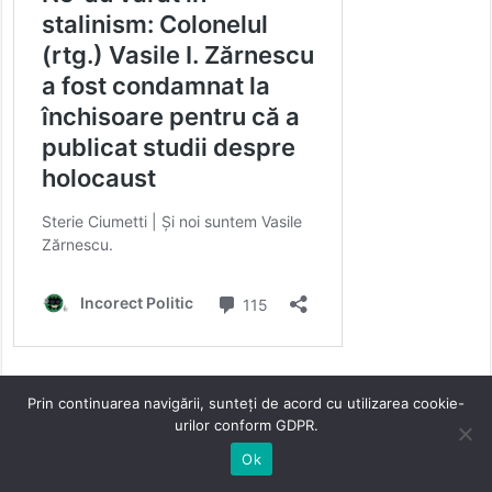
Prin continuarea navigării, sunteți de acord cu utilizarea cookie-
urilor conform GDPR.
Victor Grigor – Poetul-Duelist Incorect Politic
Ok