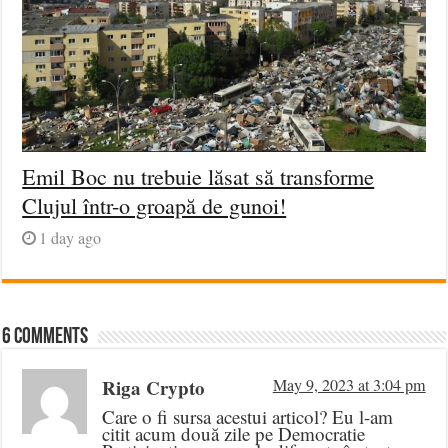
Emil Boc nu trebuie lăsat să transforme
Clujul într-o groapă de gunoi!
1 day ago
6 comments
Riga Crypto
May 9, 2023 at 3:04 pm
Care o fi sursa acestui articol? Eu l-am
citit acum două zile pe Democratie