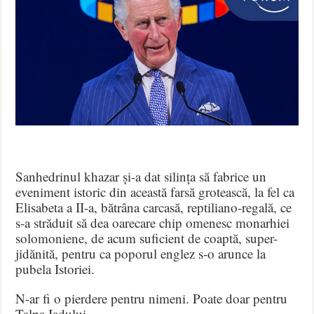
Sanhedrinul khazar și-a dat silința să fabrice un
eveniment istoric din această farsă grotească, la fel ca
Elisabeta a II-a, bătrâna carcasă, reptiliano-regală, ce
s-a străduit să dea oarecare chip omenesc monarhiei
solomoniene, de acum suficient de coaptă, super-
jidănită, pentru ca poporul englez s-o arunce la
pubela Istoriei.
N-ar fi o pierdere pentru nimeni. Poate doar pentru
Talpa Iadului.