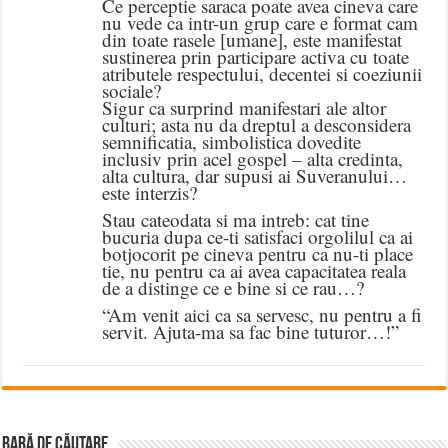
Ce perceptie saraca poate avea cineva care
nu vede ca intr-un grup care e format cam
din toate rasele [umane], este manifestat
sustinerea prin participare activa cu toate
atributele respectului, decentei si coeziunii
sociale?
Sigur ca surprind manifestari ale altor
culturi; asta nu da dreptul a desconsidera
semnificatia, simbolistica dovedite
inclusiv prin acel gospel – alta credinta,
alta cultura, dar supusi ai Suveranului…
este interzis?
Stau cateodata si ma intreb: cat tine
bucuria dupa ce-ti satisfaci orgolilul ca ai
botjocorit pe cineva pentru ca nu-ti place
tie, nu pentru ca ai avea capacitatea reala
de a distinge ce e bine si ce rau…?
“Am venit aici ca sa servesc, nu pentru a fi
servit. Ajuta-ma sa fac bine tuturor…!”
BARĂ DE CĂUTARE