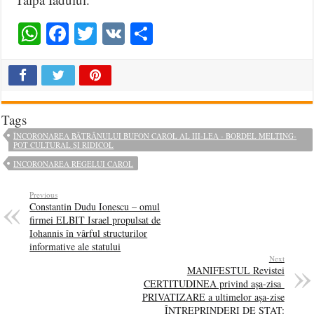
WhatsApp
Facebook
Twitter
VK
Share
Tags
ÎNCORONAREA BĂTRÂNULUI BUFON CAROL AL III-LEA - BORDEL MELTING-
POT CULTURAL ȘI RIDICOL
INCORONAREA REGELUI CAROL
Previous
Constantin Dudu Ionescu – omul
firmei ELBIT Israel propulsat de
Iohannis în vârful structurilor
informative ale statului
Next
MANIFESTUL Revistei
CERTITUDINEA privind așa-zisa
PRIVATIZARE a ultimelor așa-zise
ÎNTREPRINDERI DE STAT: