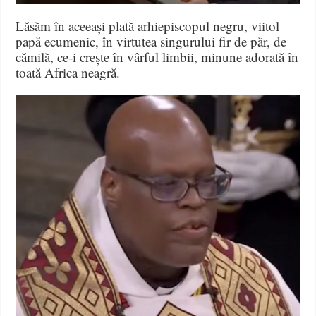
Lăsăm în aceeași plată arhiepiscopul negru, viitol
papă ecumenic, în virtutea singurului fir de păr, de
cămilă, ce-i crește în vârful limbii, minune adorată în
toată Africa neagră.