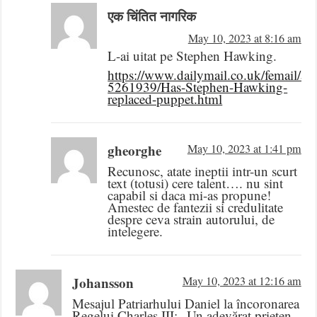
एक चिंतित नागरिक
May 10, 2023 at 8:16 am
L-ai uitat pe Stephen Hawking.
https://www.dailymail.co.uk/femail/arti
5261939/Has-Stephen-Hawking-
replaced-puppet.html
gheorghe
May 10, 2023 at 1:41 pm
Recunosc, atate ineptii intr-un scurt
text (totusi) cere talent…. nu sint
capabil si daca mi-as propune!
Amestec de fantezii si credulitate
despre ceva strain autorului, de
intelegere.
Johansson
May 10, 2023 at 12:16 am
Mesajul Patriarhului Daniel la încoronarea
Regelui Charles III: „Un adevărat prieten