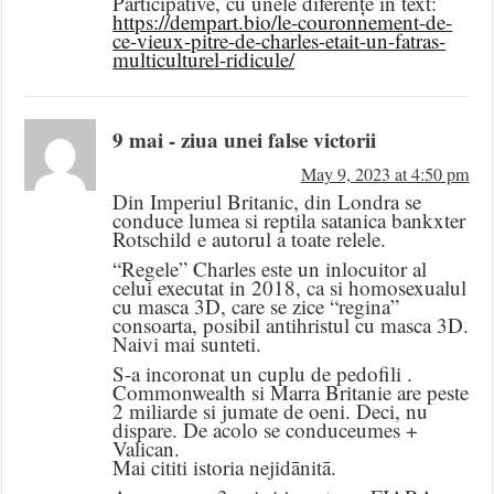
Participative, cu unele diferențe în text:
https://dempart.bio/le-couronnement-de-
ce-vieux-pitre-de-charles-etait-un-fatras-
multiculturel-ridicule/
9 mai - ziua unei false victorii
May 9, 2023 at 4:50 pm
Din Imperiul Britanic, din Londra se
conduce lumea si reptila satanica bankxter
Rotschild e autorul a toate relele.
“Regele” Charles este un inlocuitor al
celui executat in 2018, ca si homosexualul
cu masca 3D, care se zice “regina”
consoarta, posibil antihristul cu masca 3D.
Naivi mai sunteti.
S-a incoronat un cuplu de pedofili .
Commonwealth si Marra Britanie are peste
2 miliarde si jumate de oeni. Deci, nu
dispare. De acolo se conduceumes +
Valican.
Mai cititi istoria nejidānitā.