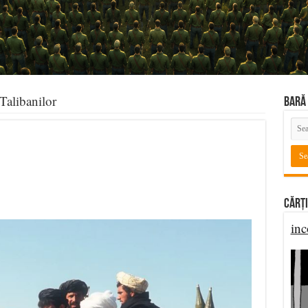
Talibanilor
BARĂ 
Cărți
inc