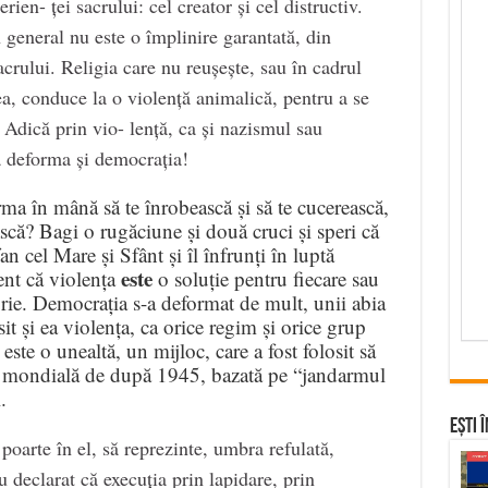
ien- ței sacrului: cel creator și cel distructiv.
n general nu este o împlinire garantată, din
acrului. Religia care nu reușește, sau în cadrul
ea, conduce la o violență animalică, pentru a se
Adică prin vio- lență, ca și nazismul sau
a deforma și democrația!
ma în mână să te înrobească și să te cucerească,
ască? Bagi o rugăciune și două cruci și speri că
an cel Mare și Sfânt și îl înfrunți în luptă
este
ent că violența
o soluție pentru fiecare sau
orie. Democrația s-a deformat de mult, unii abia
t și ea violența, ca orice regim și orice grup
ste o unealtă, un mijloc, care a fost folosit să
 mondială de după 1945, bazată pe “jandarmul
.
Ești 
poarte în el, să reprezinte, umbra refulată,
 declarat că execuția prin lapidare, prin