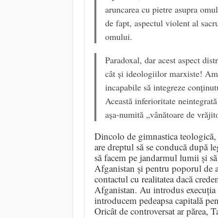
aruncarea cu pietre asupra omulu
de fapt, aspectul violent al sacr
omului.
Paradoxal, dar acest aspect dist
cât și ideologiilor marxiste! Am
incapabile să integreze conținutu
Această inferioritate neintegrată
așa-numită „vânătoare de vrăjit
Dincolo de gimnastica teologică,
are dreptul să se conducă după le
să facem pe jandarmul lumii și să
Afganistan și pentru poporul de 
contactul cu realitatea dacă crede
Afganistan. Au introdus execuția p
introducem pedeapsa capitală pentr
Oricât de controversat ar părea, T