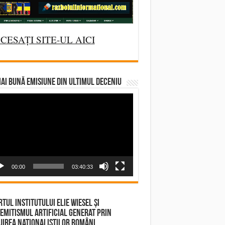
CESAȚI SITE-UL AICI
AI BUNĂ EMISIUNE DIN ULTIMUL DECENIU
deo
yer
00:00
03:40:33
tul Institutului Elie Wiesel și
emitismul Artificial Generat prin
irea Naționaliștilor Români