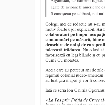
Afganistan, iar oamenii fugeau d
agațe de avioanele americane car
îi cunoșteau pe talibani, noi nu!
Colegii mei de redacție nu s-au mi
Au f
motiv foarte ușor explicabil.
colaboratori pe timpul ocupație
condamnări pe măsură, bine me
deosebire de noi și de europeni
tolerează trădarea.
Nu o lasă să
favorizează cu legi blânde și cu p
Cum? Cu moartea.
Aceia care au petrecut ani de zile 
regimul colonial iudeo-american s-a
au luat țara înapoi și vor fi conse
Iată ce scria Ion Gavrilă Ogoranu
<
La Pas prin Frăţia de Cruce (1
lucru de la sine înţeles, că cei v