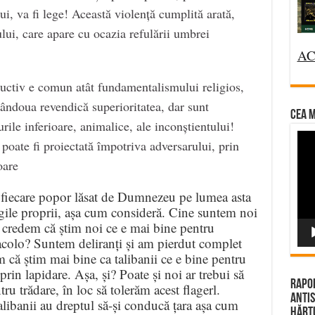
i, va fi lege! Această violență cumplită arată,
ului, care apare cu ocazia refulării umbrei
AC
ructiv e comun atât fundamentalismului religios,
ândoua revendică superioritatea, dar sunt
CEA M
rile inferioare, animalice, ale inconștientului!
Vi
 poate fi proiectată împotriva adversarului, prin
Pla
oare
 fiecare popor lăsat de Dumnezeu pe lumea asta
gile proprii, așa cum consideră. Cine suntem noi
 credem că știm noi ce e mai bine pentru
acolo? Suntem deliranți și am pierdut complet
m că știm mai bine ca talibanii ce e bine pentru
rin lapidare. Așa, și? Poate și noi ar trebui să
Rapor
u trădare, în loc să tolerăm acest flagerl.
Antis
alibanii au dreptul să-și conducă țara așa cum
Hărțu