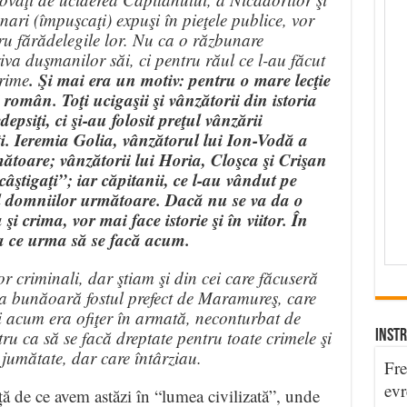
nari (împuşcaţi) expuşi în pieţele publice, vor
ru fărădelegile lor. Nu ca o răzbunare
va duşmanilor săi, ci pentru răul ce l-au făcut
. Şi mai era un motiv: pentru o mare lecţie
rime
 român. Toţi ucigaşii şi vânzătorii din istoria
siţi, ci şi-au folosit preţul vânzării
i. Ieremia Golia, vânzătorul lui Ion-Vodă a
toare; vânzătorii lui Horia, Cloşca şi Crişan
„câştigaţi”; iar căpitanii, ce l-au vândut pe
ul domniilor următoare. Dacă nu se va da o
 şi crima, vor mai face istorie şi în viitor. În
ea ce urma să se facă acum.
r criminali, dar ştiam şi din cei care făcuseră
, ca bunăoară fostul prefect de Maramureş, care
i acum era ofiţer în armată, neconturbat de
u ca să se facă dreptate pentru toate crimele şi
INSTR
i jumătate, dar care întârziau.
Fre
evr
ă de ce avem astăzi în “lumea civilizată”, unde