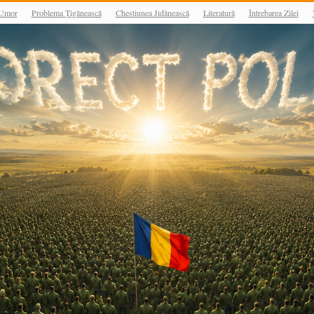
Umor
Problema Țigănească
Chestiunea Jidănească
Literatură
Întrebarea Zilei