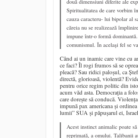
două dimensiuni diferite ale exper
Spiritualitatea de care vorbim î
cauza caracteru- lui bipolar al s
căreia nu se realizează împlinir
impune într-o formă dominantă. 
comunismul. În același fel se v
Când ai un inamic care vine cu ar
ce faci? Îl rogi frumos să se opre
pleacă? Sau ridici paloșul, ca Ștef
directă, glorioasă, violentă? Evid
pentru orice regim politic din ist
acum văd asta. Democrația a folosi
care dorește să conducă. Violența e
impună pax americana și ordinea
lumii” SUA și păpușarul ei, Israel
Acest instinct animalic poate să 
reprimată, a omului. Talibanii au