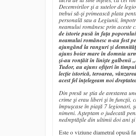
Decemvirilor şi a sutelor de legio
trebui să-şi primească plata pent
personală sau a Legiunii, împotri
neamului românesc prin aceste c
de istorie pusă în faţa poporului
neamului românesc n-au fost pedep
ajungând la ranguri şi demnităţ
ajuns boier mare în domnia urmă
şi-au ronţăit în linişte galbenii 
Tudor, au ajuns ofiţeri în timp
lecţie istorică, teroarea, vânzarea
acest fel înţelegeam noi dreptat
Din presă se ştia de arestarea uno
crime şi erau liberi şi în funcţii
împuşcase în piaţă 7 legionari, ş
nimeni. Aşteptam o judecată pentr
nedreptăţile din ultimii doi ani ş
Este o viziune diametral opusă faț