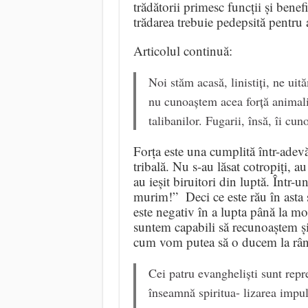
trădătorii primesc funcții și benef
trădarea trebuie pedepsită pentru 
Articolul continuă:
Noi stăm acasă, linistiți, ne ui
nu cunoaștem acea forță animalic
talibanilor. Fugarii, însă, îi cu
Forța este una cumplită într-adev
tribală. Nu s-au lăsat cotropiți, 
au ieșit biruitori din luptă. Într-
murim!” Deci ce este rău în asta 
este negativ în a lupta până la m
suntem capabili să recunoaștem și
cum vom putea să o ducem la rân
Cei patru evangheliști sunt repr
înseamnă spiritua- lizarea impul