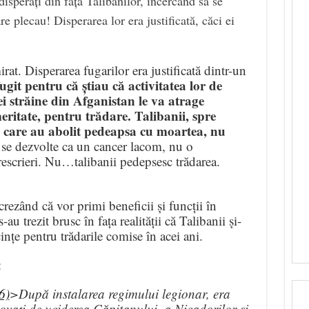
isperați din fața Talibanilor, încercând să se
e plecau! Disperarea lor era justificată, căci ei
rat. Disperarea fugarilor era justificată dintr-un
ugit pentru că știau că activitatea lor de
i străine din Afganistan le va atrage
ritate, pentru trădare.
Talibanii, spre
i care au abolit pedeapsa cu moartea, nu
 se dezvolte ca un cancer lacom, nu o
rescrieri. Nu…talibanii pedepsesc trădarea.
crezând că vor primi beneficii și funcții în
u trezit brusc în fața realității că Talibanii și-
cințe pentru trădarile comise în acei ani.
:
6)
>După instalarea regimului legionar, era
inovaţi de uciderea Căpitanului, a Nicadorilor şi