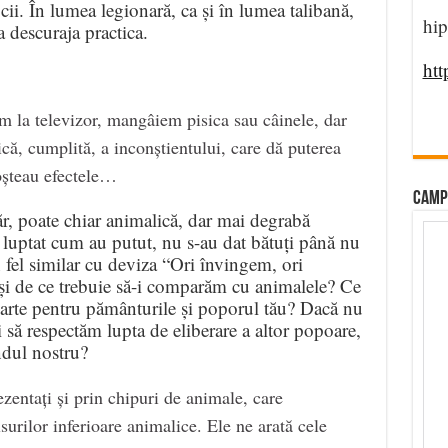
icii. În lumea legionară, ca și în lumea talibană,
hip
a descuraja practica.
htt
tăm la televizor, mangâiem pisica sau câinele, dar
ă, cumplită, a inconștientului, care dă puterea
noșteau efectele…
CAMP
ăr, poate chiar animalică, dar mai degrabă
au luptat cum au putut, nu s-au dat bătuți până nu
un fel similar cu deviza “Ori învingem, ori
și de ce trebuie să-i comparăm cu animalele? Ce
oarte pentru pământurile și poporul tău? Dacă nu
 să respectăm lupta de eliberare a altor popoare,
dul nostru?
ezentați și prin chipuri de animale, care
surilor inferioare animalice. Ele ne arată cele