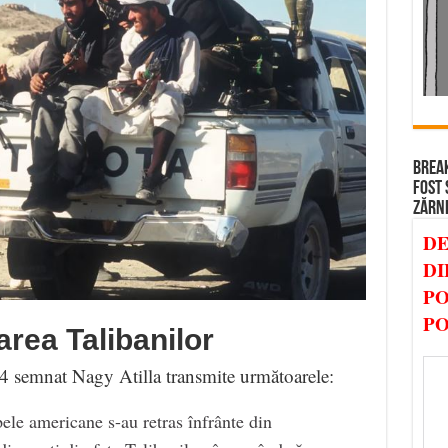
BREAK
FOST 
ZĂRN
DE
DI
PO
PO
area Talibanilor
74 semnat Nagy Atilla transmite următoarele:
ele americane s-au retras înfrânte din