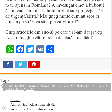
n-au ajuns în România? A investigat cineva buboiul
ăla în care s-a furat la lumina zilei sub protecţia stării
de urgenţă/alertă? Mai ţineţi minte cum au scos ei
armata pe străzi ca să lupte cu virusul?
Citiţi articolele din site-ul pe care vi l-am dat şi veţi
avea o imagine cât se poate de clară a realităţii!
WhatsApp
Facebook
Twitter
VK
Share
Tags
CORUPȚIA DIN ARMATA ROMÂNĂ - "TOT CEEA CE S-A ACHIZIŢIONAT S-A LUAT
DOAR PENTRU ŞPAGĂ"
Previous
Antiromânul Klaus Iohannis dă
undă verde Guvernului să doneze