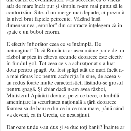
atât de mare încât pur şi simplu n-am mai putut să le
contorizăm. Site-ul nu merge mai departe, ci prezintă
la nivel brut faptele petrecute. Văzând însă
dimensiunea „erorilor” din contracte înţelegem că în
spate e un buboi enorm.
E efectiv înfiorător ceea ce se întâmplă. De
neimaginat! Dacă România ar avea mâine parte de un
război ar pica în câteva secunde deoarece este efectiv
în fundul gol. Tot ceea ce s-a achiziţionat s-a luat
doar pentru şpagă. Au fost şpăgi atât de mari încât n-
a mai rămas loc pentru acchiziţia în sine, de aceea s-
au redus foarte multe caracteristici, lăsându-se grosul
pentru şpagă. Şi chiar dacă n-am avea război,
Ministerul Apărării devine, pe zi ce trece, o teribilă
ameninţare la securitatea naţională a ţării deoarece
foamea sa de bani e din ce în ce mai mare, până când
va deveni, ca în Grecia, de nesusţinut.
Dar oare unde s-au dus şi se duc toţi banii? Înainte ar