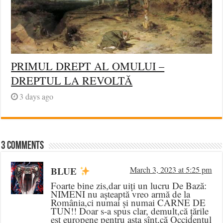
PRIMUL DREPT AL OMULUI –
DREPTUL LA REVOLTĂ
3 days ago
3 comments
BLUE
March 3, 2023 at 5:25 pm
Foarte bine zis,dar uiți un lucru De Bază:
NIMENI nu așteaptă vreo armă de la
România,ci numai și numai CARNE DE
TUN!! Doar s-a spus clar, demult,că țările
est europene pentru asta sînt,că Occidentul