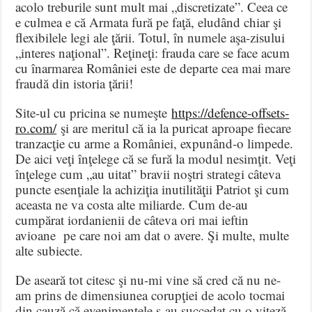
acolo treburile sunt mult mai „discretizate”. Ceea ce
e culmea e că Armata fură pe faţă, eludând chiar şi
flexibilele legi ale ţării. Totul, în numele aşa-zisului
„interes naţional”. Reţineţi: frauda care se face acum
cu înarmarea României este de departe cea mai mare
fraudă din istoria ţării!
Site-ul cu pricina se numeşte
https://defence-offsets-
ro.com/
şi are meritul că ia la puricat aproape fiecare
tranzacţie cu arme a României, expunând-o limpede.
De aici veţi înţelege că se fură la modul nesimţit. Veţi
înţelege cum „au uitat” bravii noştri strategi câteva
puncte esenţiale la achiziţia inutilităţii Patriot şi cum
aceasta ne va costa alte miliarde. Cum de-au
cumpărat iordanienii de câteva ori mai ieftin
avioane pe care noi am dat o avere. Şi multe, multe
alte subiecte.
De aseară tot citesc şi nu-mi vine să cred că nu ne-
am prins de dimensiunea corupţiei de acolo tocmai
din cauză că evenimentele s-au succedat cu o viteză