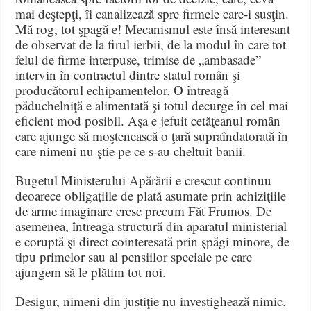
mai deştepţi, îi canalizează spre firmele care-i susţin.
Mă rog, tot şpagă e! Mecanismul este însă interesant
de observat de la firul ierbii, de la modul în care tot
felul de firme interpuse, trimise de „ambasade”
intervin în contractul dintre statul român şi
producătorul echipamentelor. O întreagă
păduchelniţă e alimentată şi totul decurge în cel mai
eficient mod posibil. Aşa e jefuit cetăţeanul român
care ajunge să moştenească o ţară supraîndatorată în
care nimeni nu ştie pe ce s-au cheltuit banii.
Bugetul Ministerului Apărării e crescut continuu
deoarece obligaţiile de plată asumate prin achiziţiile
de arme imaginare cresc precum Făt Frumos. De
asemenea, întreaga structură din aparatul ministerial
e coruptă şi direct cointeresată prin şpăgi minore, de
tipu primelor sau al pensiilor speciale pe care
ajungem să le plătim tot noi.
Desigur, nimeni din justiţie nu investighează nimic.