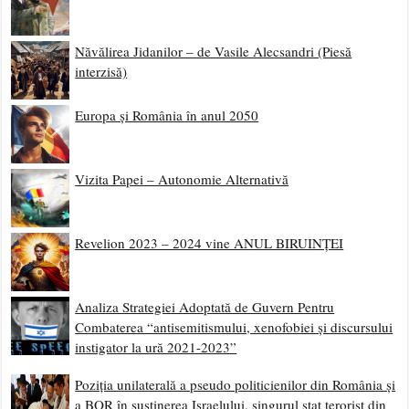
Năvălirea Jidanilor – de Vasile Alecsandri (Piesă
interzisă)
Europa și România în anul 2050
Vizita Papei – Autonomie Alternativă
Revelion 2023 – 2024 vine ANUL BIRUINȚEI
Analiza Strategiei Adoptată de Guvern Pentru
Combaterea “antisemitismului, xenofobiei și discursului
instigator la ură 2021-2023”
Poziția unilaterală a pseudo politicienilor din România și
a BOR în susținerea Israelului, singurul stat terorist din