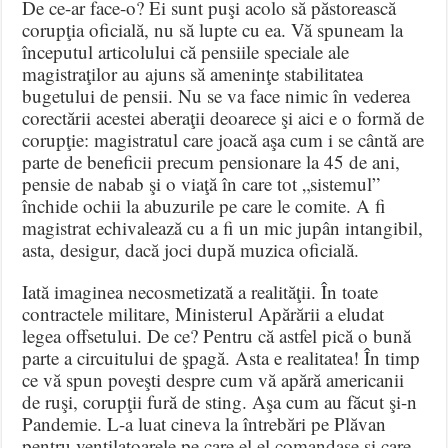
De ce-ar face-o? Ei sunt puşi acolo să păstorească
corupţia oficială, nu să lupte cu ea. Vă spuneam la
începutul articolului că pensiile speciale ale
magistraţilor au ajuns să ameninţe stabilitatea
bugetului de pensii. Nu se va face nimic în vederea
corectării acestei aberaţii deoarece şi aici e o formă de
corupţie: magistratul care joacă aşa cum i se cântă are
parte de beneficii precum pensionare la 45 de ani,
pensie de nabab şi o viaţă în care tot „sistemul”
închide ochii la abuzurile pe care le comite. A fi
magistrat echivalează cu a fi un mic jupân intangibil,
asta, desigur, dacă joci după muzica oficială.
Iată imaginea necosmetizată a realităţii. În toate
contractele militare, Ministerul Apărării a eludat
legea offsetului. De ce? Pentru că astfel pică o bună
parte a circuitului de şpagă. Asta e realitatea! În timp
ce vă spun poveşti despre cum vă apără americanii
de ruşi, corupţii fură de sting. Aşa cum au făcut şi-n
Pandemie. L-a luat cineva la întrebări pe Plăvan
pentru ventilatoarele pe care el el comandase şi care