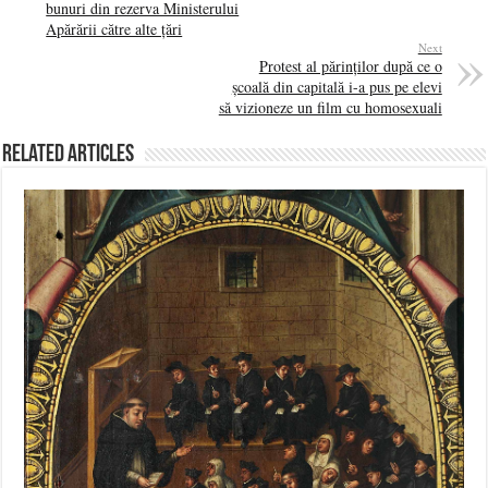
bunuri din rezerva Ministerului
Apărării către alte țări
Next
Protest al părinților după ce o
școală din capitală i-a pus pe elevi
să vizioneze un film cu homosexuali
Related Articles