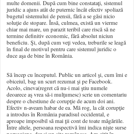
multe domenii. După cum bine constataţi, sistemul
juridic a ajuns atât de puternic încât efectiv spoliază
bugetul sistemului de pensii, fără a se găsi nicio
soluţie de stopare. Însă, culmea, există un vierme
chiar mai mare, un parazit teribil care riscă să ne
termine definitiv economic, fără absolut niciun
beneficiu. Şi, după cum veţi vedea, treburile se leagă
în final de motivul pentru care sistemul juridic o
duce aşa de bine în România.
Să încep cu începutul. Public un articol şi, cum îmi e
obiceiul, bag un scurt rezumat şi pe Facebook.
Acolo, cineva(regret că nu-i mai ştiu numele
deoarece aş vrea să-i mulţumesc) scrie un comentariu
despre o chestiune de corupţie de acum doi ani.
Efectiv n-aveam habar de ea. Mă rog, la cât corupţie
a introdus în România paradisul occidental, e
aproape imposibil să mai ţii cont de toate măgăriile.
Între altele, persoana respectivă îmi indica nişte surse
norvegiene, dar şi un site românesc. Am citit în