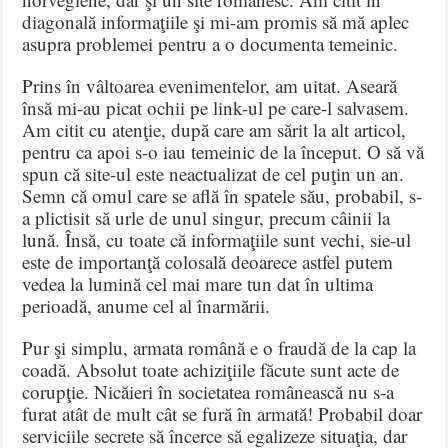
diagonală informaţiile şi mi-am promis să mă aplec
asupra problemei pentru a o documenta temeinic.
Prins în vâltoarea evenimentelor, am uitat. Aseară
însă mi-au picat ochii pe link-ul pe care-l salvasem.
Am citit cu atenţie, după care am sărit la alt articol,
pentru ca apoi s-o iau temeinic de la început. O să vă
spun că site-ul este neactualizat de cel puţin un an.
Semn că omul care se află în spatele său, probabil, s-
a plictisit să urle de unul singur, precum câinii la
lună. Însă, cu toate că informaţiile sunt vechi, sie-ul
este de importanţă colosală deoarece astfel putem
vedea la lumină cel mai mare tun dat în ultima
perioadă, anume cel al înarmării.
Pur şi simplu, armata română e o fraudă de la cap la
coadă. Absolut toate achiziţiile făcute sunt acte de
corupţie. Nicăieri în societatea românească nu s-a
furat atât de mult cât se fură în armată! Probabil doar
serviciile secrete să încerce să egalizeze situaţia, dar