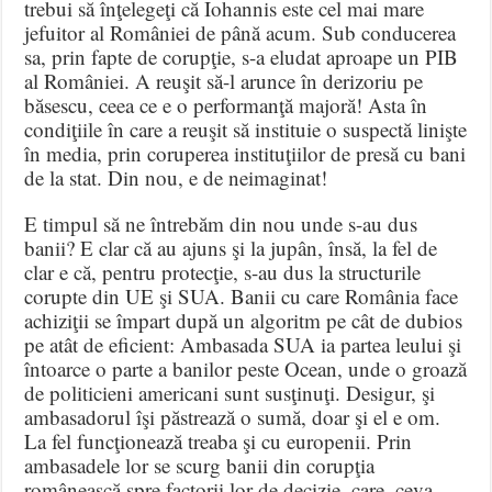
trebui să înţelegeţi că Iohannis este cel mai mare
jefuitor al României de până acum. Sub conducerea
sa, prin fapte de corupţie, s-a eludat aproape un PIB
al României. A reuşit să-l arunce în derizoriu pe
băsescu, ceea ce e o performanţă majoră! Asta în
condiţiile în care a reuşit să instituie o suspectă linişte
în media, prin coruperea instituţiilor de presă cu bani
de la stat. Din nou, e de neimaginat!
E timpul să ne întrebăm din nou unde s-au dus
banii? E clar că au ajuns şi la jupân, însă, la fel de
clar e că, pentru protecţie, s-au dus la structurile
corupte din UE şi SUA. Banii cu care România face
achiziţii se împart după un algoritm pe cât de dubios
pe atât de eficient: Ambasada SUA ia partea leului şi
întoarce o parte a banilor peste Ocean, unde o groază
de politicieni americani sunt susţinuţi. Desigur, şi
ambasadorul îşi păstrează o sumă, doar şi el e om.
La fel funcţionează treaba şi cu europenii. Prin
ambasadele lor se scurg banii din corupţia
românească spre factorii lor de decizie, care, ceva