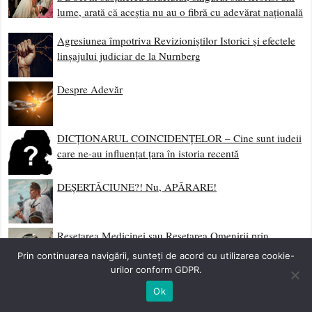
lume, arată că aceștia nu au o fibră cu adevărat națională
Agresiunea împotriva Revizioniștilor Istorici și efectele
linșajului judiciar de la Nurnberg
Despre Adevăr
DICȚIONARUL COINCIDENȚELOR – Cine sunt iudeii
care ne-au influențat țara în istoria recentă
DEȘERTĂCIUNE?! Nu, APĂRARE!
Resetarea Medicinei sau Resetarea Omenirii prin
Nanotehnologie
Prin continuarea navigării, sunteți de acord cu utilizarea cookie-
urilor conform GDPR.
Noul Legământ
Ok