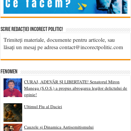
Scrie Redacției Incorect Politic!
Trimiteți materiale, documente pentru articole, sau
lăsați un mesaj pe adresa contact@incorectpolitic.com
Fenomen
CURAJ, ADEVĂR ȘI LIBERTATE! Senatorul Miron
Manega (S.O.S.) a propus abrogarea legilor delictului de
opinie!
Ultimul Fiu al Daciei
Cauzele și Dinamica Antisemitismului